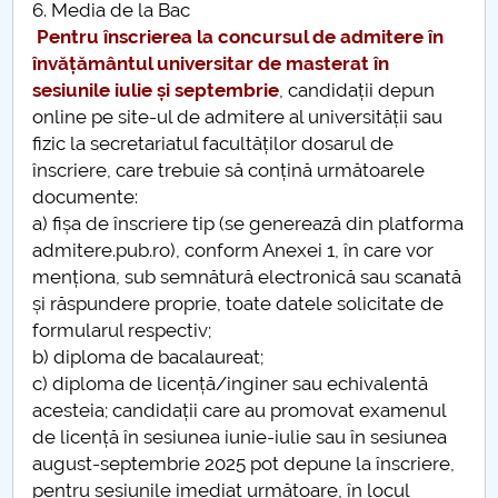
6. Media de la Bac
Concursul de admitere 2025 la programele de
Pentru înscrierea la concursul de admitere în
studii universitare de masterat- Sesiunea Master
învățământul universitar de masterat în
2025 - I
sesiunile iulie și septembrie
, candidații depun
online pe site-ul de admitere al universității sau
Concursul de admitere la programele de studii
fizic la secretariatul facultăților dosarul de
universitare de masterat - Sesiunea Master 2025 - II
înscriere, care trebuie să conțină următoarele
documente:
a) fișa de înscriere tip (se generează din platforma
admitere.pub.ro), conform Anexei 1, în care vor
menționa, sub semnătură electronică sau scanată
și răspundere proprie, toate datele solicitate de
formularul respectiv;
b) diploma de bacalaureat;
c) diploma de licență/inginer sau echivalentă
acesteia; candidații care au promovat examenul
de licență în sesiunea iunie-iulie sau în sesiunea
august-septembrie 2025 pot depune la înscriere,
pentru sesiunile imediat următoare, în locul