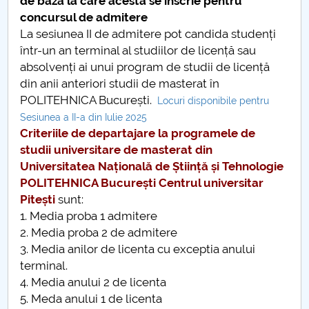
de bază la care acesta se înscrie pentru
concursul de admitere
Raportul Conducerii Centrului Universitar Pitești
La sesiunea II de admitere pot candida studenți
privind implementarea Planului Operațional 2020-
într-un an terminal al studiilor de licență sau
2024
absolvenți ai unui program de studii de licență
din anii anteriori studii de masterat în
Parteneri CUP
POLITEHNICA București.
Locuri disponibile pentru
Sesiunea a II-a din Iulie 2025
Centrul de Consiliere și Orientare în Carieră
Criteriile de departajare la programele de
studii universitare de masterat din
Chestionar angajabilitate ALUMNI – UPB
Universitatea Națională de Știință și Tehnologie
POLITEHNICA București Centrul universitar
CAR2026
Pitești
sunt:
1. Media proba 1 admitere
MENIU CANTINA
2. Media proba 2 de admitere
3. Media anilor de licenta cu exceptia anului
Concursul de admitere la programele de studii
terminal.
universitare de masterat - Facultatea de Științe,
4. Media anului 2 de licenta
Educație fizică și Informatică - SESIUNEA III
5. Meda anului 1 de licenta