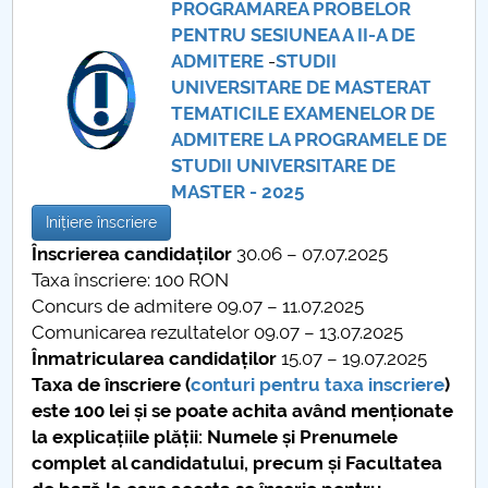
PROGRAMAREA PROBELOR
PENTRU SESIUNEA A II-A DE
PNRR
ADMITERE
-
STUDII
UNIVERSITARE DE MASTERAT
Proiect(PRIM STUD)
TEMATICILE EXAMENELOR DE
ADMITERE LA PROGRAMELE DE
Proiect SU-ETIC
STUDII UNIVERSITARE DE
MASTER - 2025
Personal data protection
Inițiere înscriere
Înscrierea candidaților
30.06 – 07.07.2025
UPIT for the community
Taxa înscriere: 100 RON
Concurs de admitere 09.07 – 11.07.2025
IOSUD/CSUD – PhD studies
Comunicarea rezultatelor 09.07 – 13.07.2025
Înmatricularea candidaților
15.07 – 19.07.2025
Comisie de etica unversitară
Taxa de înscriere (
conturi pentru taxa inscriere
)
este 100 lei și se poate achita având menționate
Evenimente CUP
la explicațiile plății: Numele și Prenumele
complet al candidatului, precum și Facultatea
Accesibilitate pentru studenții cu dizabilități