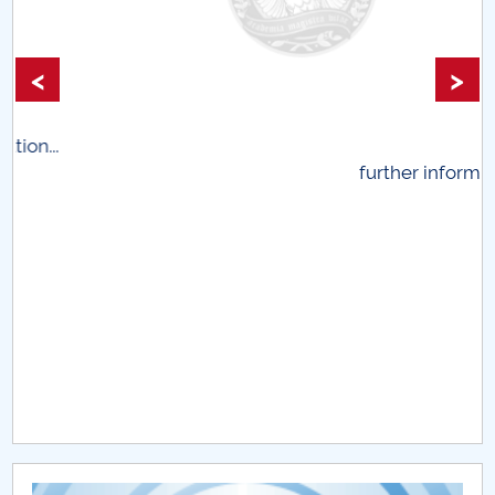
<
>
.
further information...