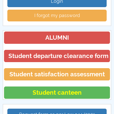
Login
I forgot my password
ALUMNI
Student departure clearance form
Student satisfaction assessment
Student canteen