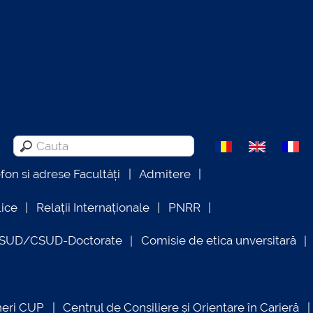
efon si adrese Facultăți
Admitere
lice
Relații Internaționale
PNRR
OSUD/CSUD-Doctorate
Comisie de etica unversitară
neri CUP
Centrul de Consiliere și Orientare în Carieră