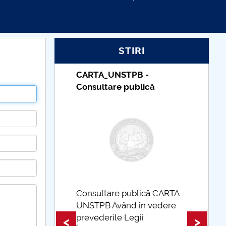
STIRI
Taxe de școlarizare
indexate – Centrul
Universitar Pitești
 CARTA
edere
Taxe de școlarizare
indexate Taxele se pot plăti
<
>