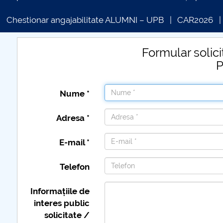
Chestionar angajabilitate ALUMNI – UPB
CAR2026
Formular solici
P
COMUNICAT DE PRESA
IN
PRIMSTUD 26.03.2026
Nume *
Adresa *
E-mail *
Telefon
COMUNICAT Eveniment de
Informațiile de
informare și promovare a
interes public
ofertei educaționale
solicitate /