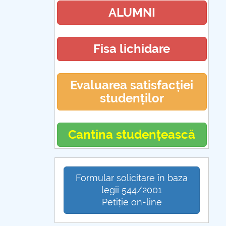
ALUMNI
Fisa lichidare
Evaluarea satisfacției
studenților
Cantina studențească
Formular solicitare în baza
legii 544/2001
Petiție on-line