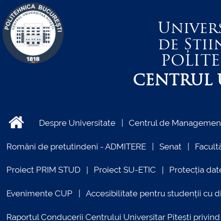
Univer
de Știi
POLIT
CENTRUL U
Despre Universitate
Centrul de Management 
Români de pretutindeni - ADMITERE
Senat
Facultă
Proiect PRIM STUD
Proiect SU-ETIC
Protecția dat
Evenimente CUP
Accesibilitate pentru studenții cu di
Raportul Conducerii Centrului Universitar Pitești priv