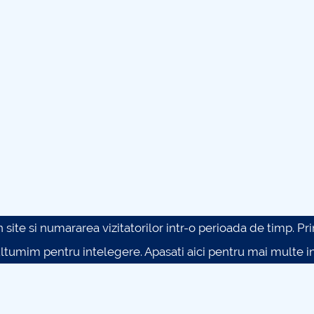
site si numararea vizitatorilor intr-o perioada de timp. Prin 
ultumim pentru intelegere.
Apasati aici pentru mai multe in