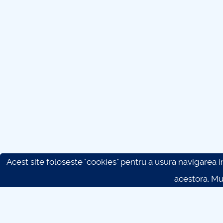
Acest site foloseste "cookies" pentru a usura navigarea in 
acestora. M