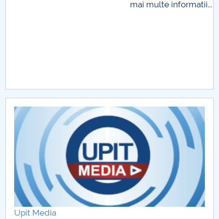
mai multe informatii...
Raportul Conducerii Centrului Universitar Pitești
privind implementarea Planului Operațional 2020-
2024
Parteneri CUP
Centrul de Consiliere și Orientare în Carieră
Chestionar angajabilitate ALUMNI – UPB
CAR2026
MENIU CANTINA
Upit Media