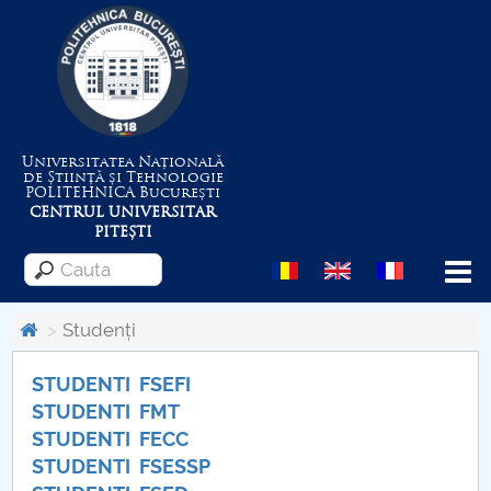
Universitatea Națională
de Știință și Tehnologie
POLITEHNICA
București
CENTRUL UNIVERSITAR
PITEȘTI
Menu
Studenți
STUDENTI FSEFI
Despre Universitate
STUDENTI FMT
Centrul de Management al Proiectelor
STUDENTI FECC
STUDENTI FSESSP