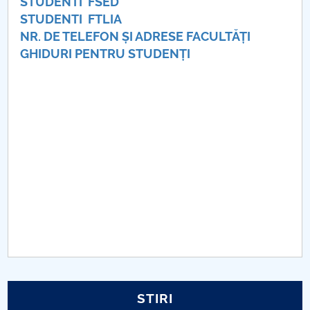
Consiliul de Administratie
STUDENTI FSED
STUDENTI FTLIA
Nr. de telefon si adrese Facultăți
NR. DE TELEFON ȘI ADRESE FACULTĂȚI
GHIDURI PENTRU STUDENȚI
Admitere
Români de pretutindeni - ADMITERE
Senat
Facultăți
Studenți
Ghiduri pentru STUDENȚI
Relații Publice
STIRI
Relații Internaționale