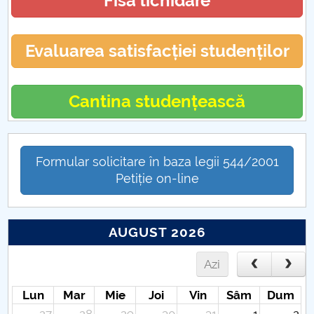
Fisa lichidare
Evaluarea satisfacției studenților
Cantina studențească
Formular solicitare în baza legii 544/2001
Petiție on-line
AUGUST 2026
Azi
Lun
Mar
Mie
Joi
Vin
Sâm
Dum