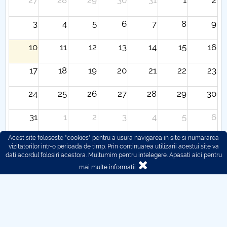
27
28
29
30
31
1
2
3
4
5
6
7
8
9
10
11
12
13
14
15
16
17
18
19
20
21
22
23
24
25
26
27
28
29
30
31
1
2
3
4
5
6
Acest site foloseste "cookies" pentru a usura navigarea in site si numararea
vizitatorilor intr-o perioada de timp. Prin continuarea utilizarii acestui site va
dati acordul folosiri acestora. Multumim pentru intelegere.
Apasati aici pentru
mai multe informatii.
© 2016 - 2026 POLITEHNICA București - Centrul