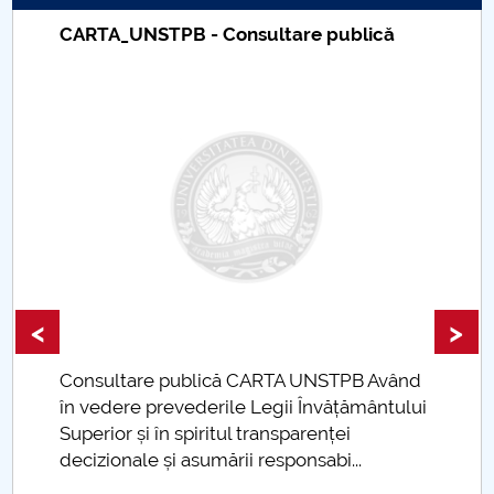
CARTA_UNSTPB - Consultare publică
PNRR
Proiect PRIM STUD
Proiect SU-ETIC
Protecția datelor personale
UNIVERSITATE pentru comunitate
IOSUD/CSUD-Doctorate
<
>
Comisie de etica unversitară
Consultare publică CARTA UNSTPB Având
.
în vedere prevederile Legii Învățământului
Evenimente CUP
Superior și în spiritul transparenței
decizionale și asumării responsabi...
Accesibilitate pentru studenții cu dizabilități