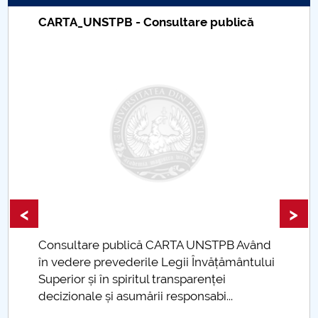
CARTA_UNSTPB - Consultare publică
PNRR
Proiect PRIM STUD
Proiect SU-ETIC
Protecția datelor personale
UNIVERSITATE pentru comunitate
IOSUD/CSUD-Doctorate
<
>
Comisie de etica unversitară
Consultare publică CARTA UNSTPB Având
.
în vedere prevederile Legii Învățământului
Evenimente CUP
Superior și în spiritul transparenței
decizionale și asumării responsabi...
Accesibilitate pentru studenții cu dizabilități