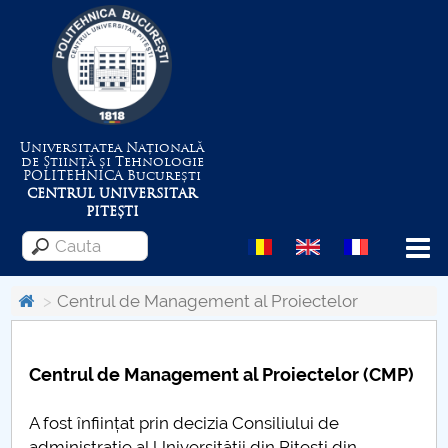
Universitatea Națională
de Știință și Tehnologie
POLITEHNICA
București
CENTRUL UNIVERSITAR
PITEȘTI
Menu
Centrul de Management al Proiectelor
Despre Universitate
Centrul de Management al Proiectelor (CMP)
Centrul de Management al Proiectelor
A fost înființat prin decizia Consiliului de
administrație al Universității din Pitești din