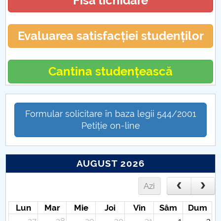
Fisa lichidare
Evaluarea satisfacției studenților
Cantina studențească
Formular solicitare în baza legii 544/2001
Petiție on-line
AUGUST 2026
Azi
Lun
Mar
Mie
Joi
Vin
Sâm
Dum