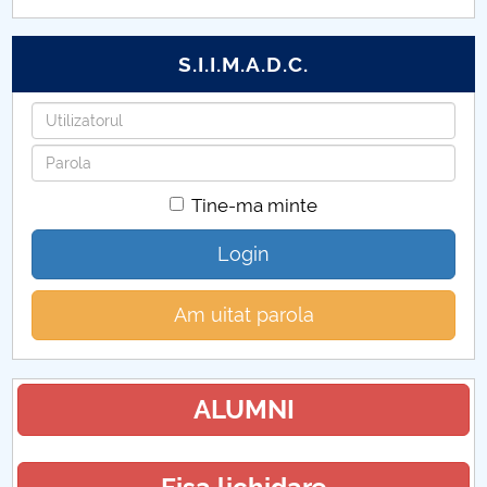
Anexe depunere proiecte
S.I.I.M.A.D.C.
Proiecte in parteneriat
Utilizatorul
Proiecte
Parola
Tine-ma minte
Login
Am uitat parola
ALUMNI