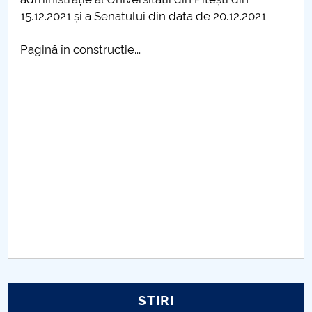
Consiliul de Administratie
15.12.2021 și a Senatului din data de 20.12.2021
Nr. de telefon si adrese Facultăți
Pagină în construcție...
Admitere
Români de pretutindeni - ADMITERE
Senat
Facultăți
Studenți
Ghiduri pentru STUDENȚI
Relații Publice
STIRI
Relații Internaționale