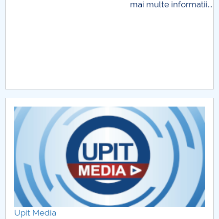
mai multe informatii...
Raportul Conducerii Centrului Universitar Pitești
privind implementarea Planului Operațional 2020-
2024
Parteneri CUP
Centrul de Consiliere și Orientare în Carieră
Chestionar angajabilitate ALUMNI – UPB
CAR2026
MENIU CANTINA
Politică internă Erasmus+ și ESC
Metodologii si proceduri
Upit Media