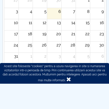
27
28
29
30
31
1
2
3
4
5
6
7
8
9
10
11
12
13
14
15
16
17
18
19
20
21
22
23
24
25
26
27
28
29
30
31
1
2
3
4
5
6
Acest site foloseste "cookies" pentru a usura navigarea in site si numararea
vizitatorilor intr-o perioada de timp. Prin continuarea utilizarii acestui site va
dati acordul folosiri acestora. Multumim pentru intelegere.
Apasati aici pentru
mai multe informatii.
© 2016 - 2026 POLITEHNICA București - Centrul