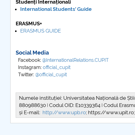
Studenți Internaționali
International Students' Guide
ERASMUS+
ERASMUS GUIDE
Social Media
Facebook:
@InternationalRelations.CUPIT
Instagram:
official_cupit
Twitter:
@official_cupit
Numele instituției: Universitatea Națională de Șt
880988630 ǀ Codul OID: E10339364 ǀ Codul Erasm
și E-mail:
http://www.upb.ro
; https://www.upit.r