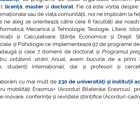
nsultare publică CARTA
ri:
licență
,
master
și
doctorat
. Fie că este vorba despre
STPB Având în vedere
Taxe de școlarizare
ternaționale sau de viața comunității, noi ne implicăm la fel
evederile Legii
indexate Taxele se p
aleg se orientează către cele 6 facultăți ale noastre:
vățământului Superior și
și cu cardul
nformatică; Mecanică și Tehnologie; Teologie, Litere, Istori
 spiritul transparenței
icații și Calculatoare; Științe Economice și Drept; Șt
mai multe
cizionale și asumării
Sociale și Psihologie ce implementează 97 de programe de 
sponsabi...
 adaugă și cele 7 domenii de doctorat și
Programul preg
u cetățenii străni
. Anual, avem bucuria de a primi 
mai multe informatii...
e, studenți internaționali, dar și profesori și cerce
borăm cu mai mult de
230 de universități și instituții
u mobilități Erasmus+ (Acorduri Bilaterale Erasmus), pr
inovare, conferințe și revistele științifice (Acorduri-cadru