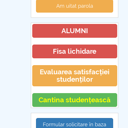
Am uitat parola
ALUMNI
Fisa lichidare
Evaluarea satisfacției
studenților
Cantina studențească
Formular solicitare în baza