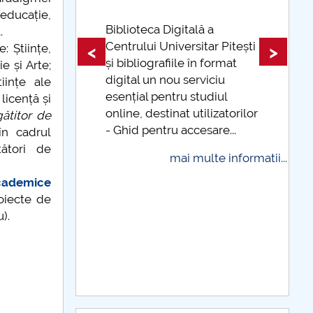
 educație,
Biblioteca Digitală a
.
ot plăti
Centrului Universitar Pitești
<
>
 Științe,
și bibliografiile în format
e și Arte;
digital un nou serviciu
iințe ale
 informatii...
esențial pentru studiul
licență și
online, destinat utilizatorilor
ătitor de
- Ghid pentru accesare...
în cadrul
tători de
mai multe informatii...
 academice
oiecte de
).