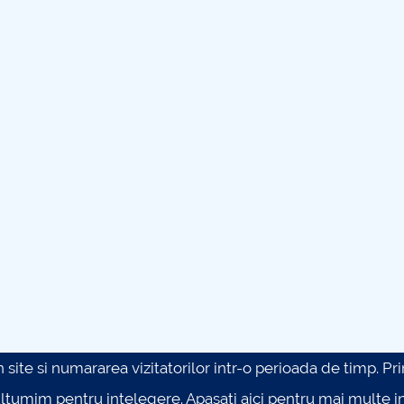
site si numararea vizitatorilor intr-o perioada de timp. Prin 
ultumim pentru intelegere.
Apasati aici pentru mai multe in