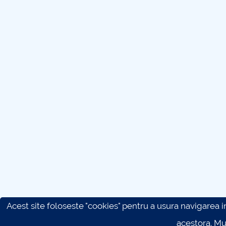
Acest site foloseste "cookies" pentru a usura navigarea in 
acestora. M