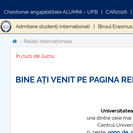
Chestionar angajabilitate ALUMNI – UPB
CAR2026
Admitere studenți internaționali
Biroul Erasmus
Relații Internaționale
În curs de lucru.
INFORMATII ACTE STUDII
CA
Co
BINE AȚI VENIT PE PAGINA R
Universitatea Naț
una dintre cele mai
Centrul Universita
și peste
9000 de s