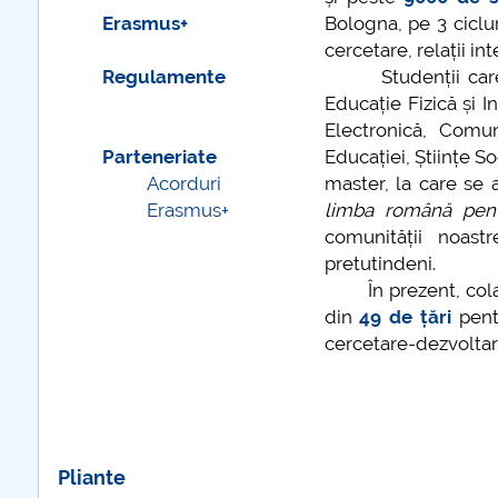
mai multe informatii...
 de
Co
Erasmus+
Bologna, pe 3 ciclu
a
UN
cercetare, relații in
pr
Regulamente
Studenții care ne 
În
Educație Fizică și I
o”
în
Electronică, Comun
de
Parteneriate
Educației, Științe 
 de
re
Acorduri
master, la care se
Erasmus+
limba română pentr
comunității noastr
ormatii...
pretutindeni.
În prezent, cola
din
49 de țări
pentr
cercetare-dezvoltare-
Pliante