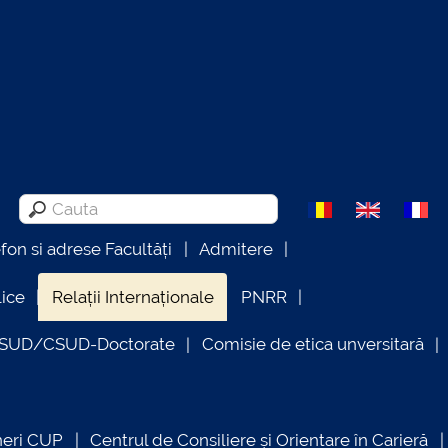
efon si adrese Facultăți
Admitere
lice
Relații Internaționale
PNRR
OSUD/CSUD-Doctorate
Comisie de etica unversitară
neri CUP
Centrul de Consiliere și Orientare în Carieră