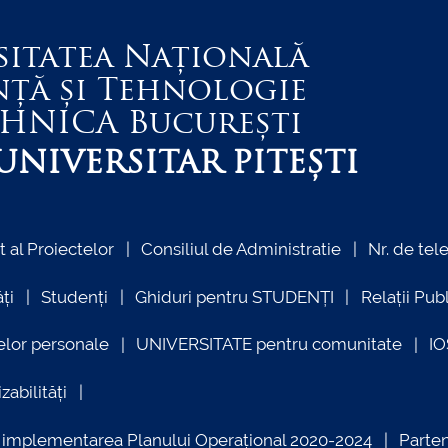
sitatea Națională
nță și Tehnologie
EHNICA
București
NIVERSITAR PITEȘTI
al Proiectelor
Consiliul de Administratie
Nr. de tel
ți
Studenți
Ghiduri pentru STUDENȚI
Relații Pub
elor personale
UNIVERSITATE pentru comunitate
I
zabilități
ind implementarea Planului Operațional 2020-2024
Parte