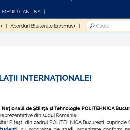
MENIU CANTINA
 +
Acorduri Bilaterale Erasmus+
RTA_UNSTPB -
Taxe de școlarizare
nsultare publică
indexate – Centrul
ELAȚII INTERNAȚIONALE!
Universitar Pitești
ională de Știință și Tehnologie POLITEHNICA Bucur
 reprezentative din sudul României.
r Pitești din cadrul POLITEHNICA București, cuprinde 6 
tudenți
, cu programe de studii organizate conform p