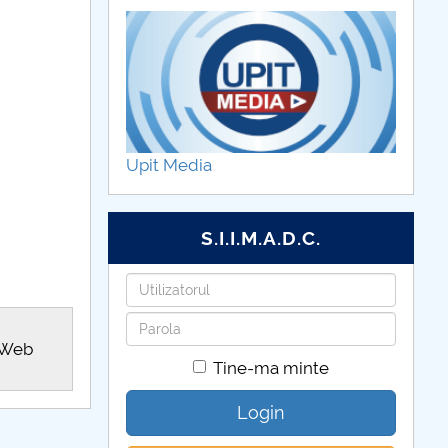
Upit Media
S.I.I.M.A.D.C.
Utilizatorul
Parola
 Web
Tine-ma minte
Login