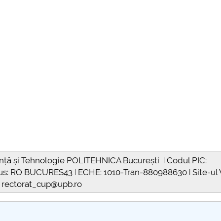
iință și Tehnologie POLITEHNICA București ǀ Codul PIC:
us: RO BUCURES43 ǀ ECHE: 1010-Tran-880988630 ǀ Site-ul
o; rectorat_cup@upb.ro