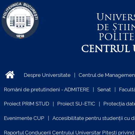
Univer
de Știi
POLIT
CENTRUL U
Despre Universitate
Centrul de Management 
Români de pretutindeni - ADMITERE
Senat
Facultă
Proiect PRIM STUD
Proiect SU-ETIC
Protecția dat
Evenimente CUP
Accesibilitate pentru studenții cu di
Raportul Conducerii Centrului Universitar Pitești priv