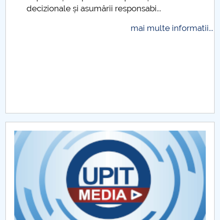
ecizionale și asumării responsabi...
Raportul Conducerii Centrului Universitar Pitești
privind implementarea Planului Operațional 2020-
mai multe informatii...
2024
Parteneri CUP
Centrul de Consiliere și Orientare în Carieră
Chestionar angajabilitate ALUMNI – UPB
CAR2026
MENIU CANTINA
PLATFORME
STRUCTURA ANULUI UNIVERSITAR