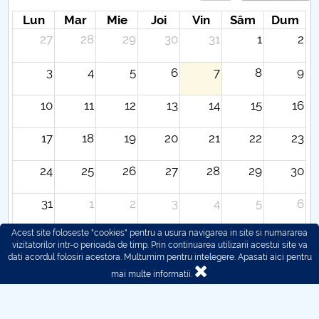
Lun
Mar
Mie
Joi
Vin
Sâm
Dum
27
28
29
30
31
1
2
3
4
5
6
7
8
9
10
11
12
13
14
15
16
17
18
19
20
21
22
23
24
25
26
27
28
29
30
31
1
2
3
4
5
6
Acest site foloseste "cookies" pentru a usura navigarea in site si numararea
vizitatorilor intr-o perioada de timp. Prin continuarea utilizarii acestui site va
dati acordul folosiri acestora. Multumim pentru intelegere.
Apasati aici pentru
mai multe informatii.