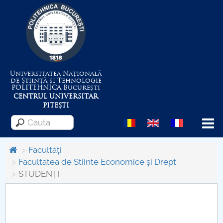
Universitatea Națională
de Știință și Tehnologie
POLITEHNICA
București
CENTRUL UNIVERSITAR
PITEȘTI
Menu
Facultăți
Facultatea de Stiinte Economice și Drept
STUDENȚI
Despre Universitate
Centrul de Management al Proiectelor