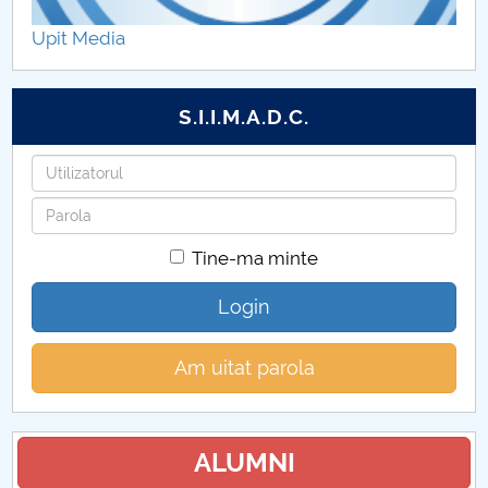
PROGRAMUL ORELOR DE CONSULTAȚII
Upit Media
BURSE
S.I.I.M.A.D.C.
TABERE
Utilizatorul
PROGRAMAREA EVALUARILOR FINALE
Parola
CERCETARE ȘTIINȚIFICĂ STUDENȚEASCĂ
Tine-ma minte
LICENȚĂ
Login
MASTER
Am uitat parola
ORAR STUDENȚI ÎNVĂȚĂMÂNT CU FRECVENȚĂ
REDUSĂ
ALUMNI