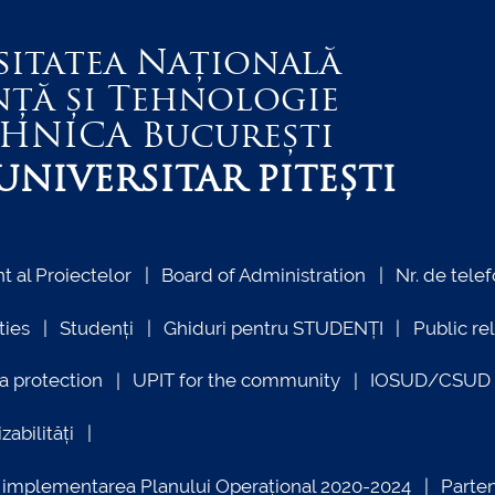
sitatea Națională
nță și Tehnologie
EHNICA
București
NIVERSITAR PITEȘTI
 al Proiectelor
Board of Administration
Nr. de telef
ties
Studenți
Ghiduri pentru STUDENȚI
Public re
a protection
UPIT for the community
IOSUD/CSUD –
zabilități
ind implementarea Planului Operațional 2020-2024
Parte