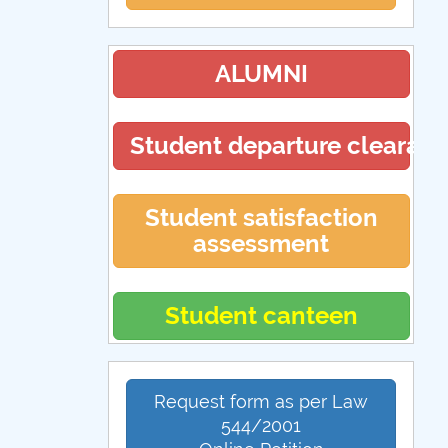
ALUMNI
Student departure clearan
Student satisfaction
assessment
Student canteen
Request form as per Law
544/2001