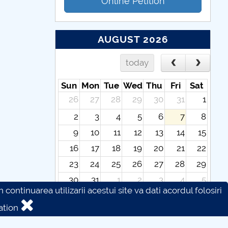
Online Petition
AUGUST 2026
today
Sun
Mon
Tue
Wed
Thu
Fri
Sat
26
27
28
29
30
31
1
2
3
4
5
6
7
8
9
10
11
12
13
14
15
16
17
18
19
20
21
22
23
24
25
26
27
28
29
30
31
1
2
3
4
5
continuarea utilizarii acestui site va dati acordul folosiri
ation