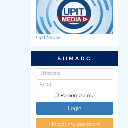
Upit Media
S.I.I.M.A.D.C.
Username
Password
Remember me
Login
I forgot my password