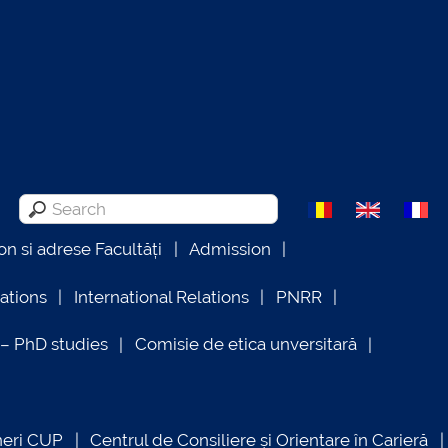
on si adrese Facultăți
Admission
lations
International Relations
PNRR
 PhD studies
Comisie de etica unversitară
neri CUP
Centrul de Consiliere și Orientare în Carieră