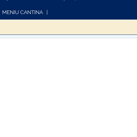
MENIU CANTINA
INFORMATII ACTE STUDII
CARTA
Consul
further information...