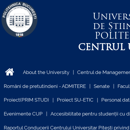
Univer
de Știi
POLIT
CENTRUL U
About the University
Centrul de Management
Români de pretutindeni - ADMITERE
Senate
Facul
Proiect(PRIM STUD)
Proiect SU-ETIC
Personal dat
Evenimente CUP
Accesibilitate pentru studenții cu di
Raportul Conducerii Centrului Universitar Pitești priv