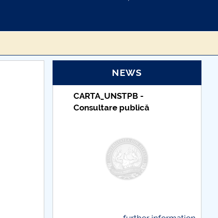
NEWS
_UNSTPB -
Taxe de școlarizare
tare publică
indexate – Centrul
Universitar Pitești