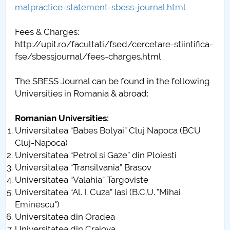
malpractice-statement-sbess-journal.html
Raportul Conducerii Centrului Universitar Pitești
privind implementarea Planului Operațional 2020-
Fees & Charges:
2024
http://upit.ro/facultati/fsed/cercetare-stiintifica-
fse/sbessjournal/fees-charges.html
Parteneri CUP
The SBESS Journal can be found in the following
Centrul de Consiliere și Orientare în Carieră
Universities in Romania & abroad:
Chestionar angajabilitate ALUMNI – UPB
Romanian Universities:
Universitatea “Babes Bolyai” Cluj Napoca (BCU
CAR2026
Cluj-Napoca)
Universitatea “Petrol si Gaze” din Ploiesti
MENIU CANTINA
Universitatea “Transilvania” Brasov
Universitatea “Valahia” Targoviste
Scientific Board
Universitatea “Al. I. Cuza” Iasi (B.C.U. "Mihai
Eminescu")
SBESS Journal Archives
Universitatea din Oradea
Universitatea din Craiova