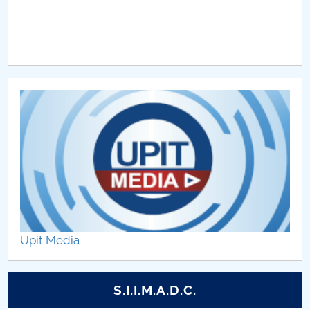
Upit Media
S.I.I.M.A.D.C.