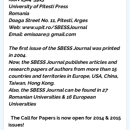
Board of Administration
University of Pitesti Press
Romania
Nr. de telefon si adrese Facultăți
Doaga Street No. 11, Pitesti, Arges
Web: www.upit.ro/SBESSJournal
Admission
Email: emisoare@ gmail.com
Români de pretutindeni - ADMITERE
The first issue of the SBESS Journal was printed
in 2004.
Senate
Now, the SBESS Journal publishes articles and
research papers of authors from more than 15
Faculties
countries and territories in Europe, USA, China,
Taiwan, Hong Kong.
Studenți
Also, the SBESS Journal can be found in 27
Romanian Universities & 16 European
Ghiduri pentru STUDENȚI
Universities
Public relations
The Call for Papers is now open for 2014 & 2015
issues!
International Relations