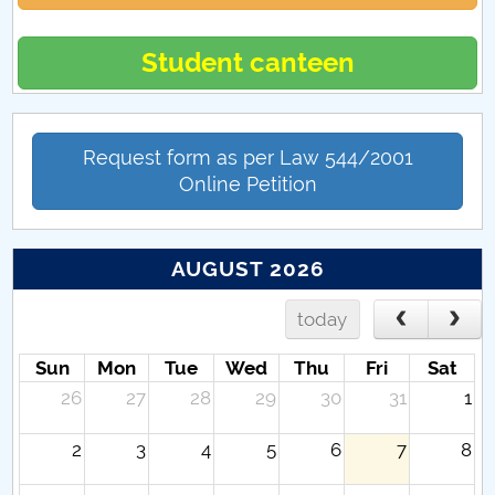
Student canteen
Request form as per Law 544/2001
Online Petition
AUGUST 2026
today
Sun
Mon
Tue
Wed
Thu
Fri
Sat
26
27
28
29
30
31
1
2
3
4
5
6
7
8