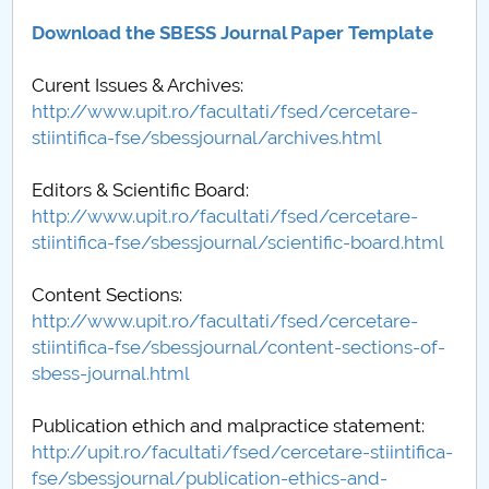
Download the SBESS Journal Paper Template
PNRR
Curent Issues & Archives:
Proiect(PRIM STUD)
http://www.upit.ro/facultati/fsed/cercetare-
stiintifica-fse/sbessjournal/archives.html
Proiect SU-ETIC
Editors & Scientific Board:
Personal data protection
http://www.upit.ro/facultati/fsed/cercetare-
stiintifica-fse/sbessjournal/scientific-board.html
UPIT for the community
Content Sections:
IOSUD/CSUD – PhD studies
http://www.upit.ro/facultati/fsed/cercetare-
stiintifica-fse/sbessjournal/content-sections-of-
Comisie de etica unversitară
sbess-journal.html
Evenimente CUP
Publication ethich and malpractice statement:
http://upit.ro/facultati/fsed/cercetare-stiintifica-
Accesibilitate pentru studenții cu dizabilități
fse/sbessjournal/publication-ethics-and-