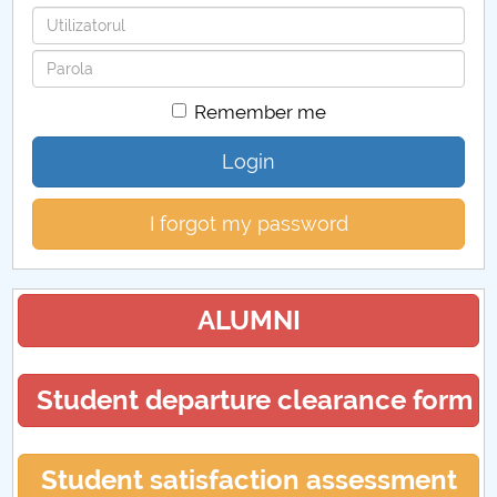
Username
Password
Remember me
Login
I forgot my password
ALUMNI
Student departure clearance form
Student satisfaction assessment