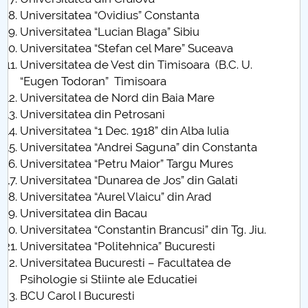
Universitatea “Ovidius” Constanta
Call for papers
Universitatea “Lucian Blaga” Sibiu
Universitatea “Stefan cel Mare” Suceava
Content Sections of SBESS Journal
Universitatea de Vest din Timisoara (B.C. U.
“Eugen Todoran” Timisoara
Publication ethics and malpractice statement -
Universitatea de Nord din Baia Mare
SBESS Journal
Universitatea din Petrosani
Universitatea “1 Dec. 1918” din Alba Iulia
Indexing & Abstracting
Universitatea “Andrei Saguna” din Constanta
Universitatea “Petru Maior” Targu Mures
Fees & Charges
Universitatea “Dunarea de Jos” din Galati
Universitatea “Aurel Vlaicu” din Arad
Universitatea din Bacau
Universitatea “Constantin Brancusi” din Tg. Jiu.
Universitatea “Politehnica” Bucuresti
Universitatea Bucuresti – Facultatea de
Psihologie si Stiinte ale Educatiei
BCU Carol I Bucuresti