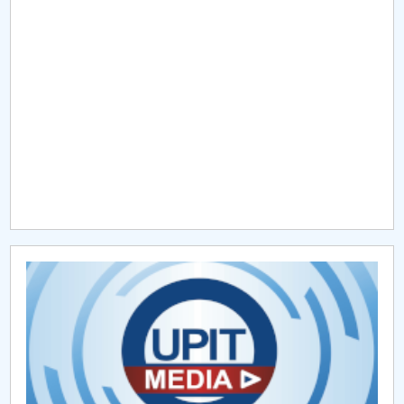
Raportul Conducerii Centrului Universitar Pitești
privind implementarea Planului Operațional 2020-
2024
Parteneri CUP
Centrul de Consiliere și Orientare în Carieră
Chestionar angajabilitate ALUMNI – UPB
CAR2026
MENIU CANTINA
Prezentare
Program consultaţii cadre didactice