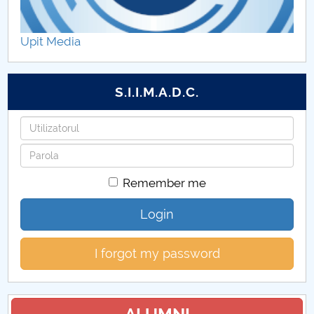
Erasmus + Project
Upit Media
Personal
Programe de licență LLIA
S.I.I.M.A.D.C.
Programe de master LLIA
Username
Password
Conversie profesională
Remember me
Cercetare științifică
Login
Grade didactice
I forgot my password
Evenimente
Studenți