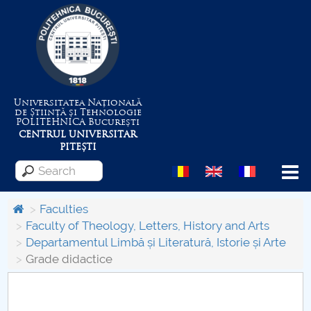
Universitatea Națională
de Știință și Tehnologie
POLITEHNICA
București
CENTRUL UNIVERSITAR
PITEȘTI
Menu
Faculties
Faculty of Theology, Letters, History and Arts
Departamentul Limbă și Literatură, Istorie și Arte
About the University
Grade didactice
Centrul de Management al Proiectelor