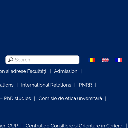
on si adrese Facultăți
Admission
lations
International Relations
PNRR
 PhD studies
Comisie de etica unversitară
neri CUP
Centrul de Consiliere și Orientare în Carieră