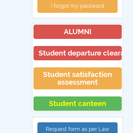
I forgot my password
ALUMNI
Student departure clearan
Student satisfaction
assessment
Student canteen
Request form as per Law