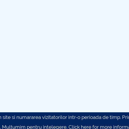
site si numararea vizitatorilor intr-o perioada de timp. Prin 
. Multumim pentru intelegere.
Click here for more inform