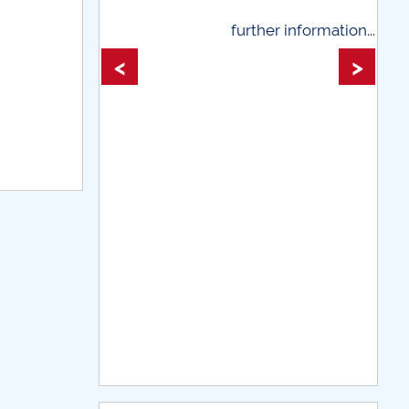
further information...
further informati
<
>