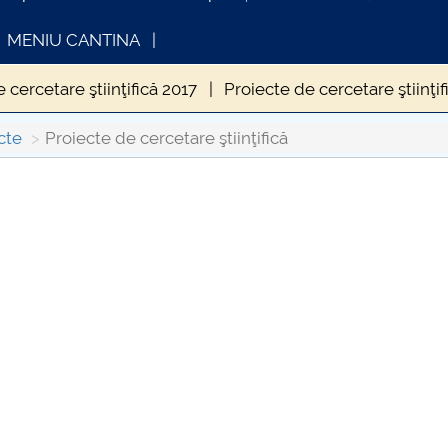
MENIU CANTINA
 cercetare ştiinţifică 2017
Proiecte de cercetare ştiinţif
 cercetare ştiinţifică 2013
Proiecte de cercetare ştiinţif
cte
Proiecte de cercetare ştiinţifică
INFORMATII ACTE STUDII
CARTA_UN
Consultar