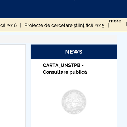
more...
ică 2016
Proiecte de cercetare ştiinţifică 2015
ică 2012
Proiecte de cercetare ştiinţifică 2019
NEWS
STPB -
Taxe de școlarizare
e publică
indexate – Centrul
Universitar Pitești