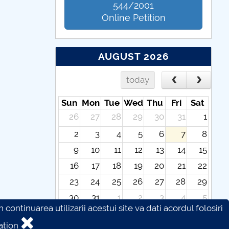
544/2001
Online Petition
AUGUST 2026
today
Sun
Mon
Tue
Wed
Thu
Fri
Sat
26
27
28
29
30
31
1
2
3
4
5
6
7
8
9
10
11
12
13
14
15
16
17
18
19
20
21
22
23
24
25
26
27
28
29
30
31
1
2
3
4
5
continuarea utilizarii acestui site va dati acordul folosiri
ation