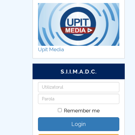
Upit Media
S.I.I.M.A.D.C.
Username
Password
Remember me
Login