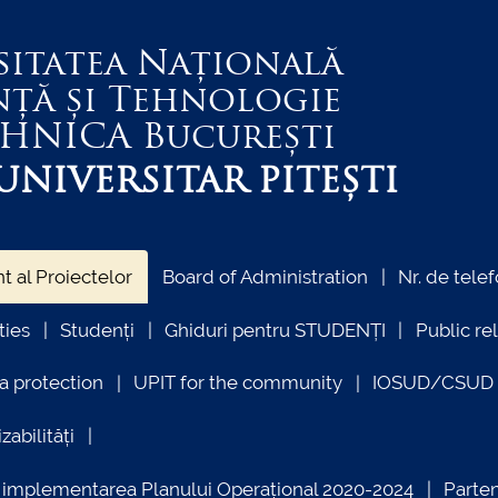
sitatea Națională
nță și Tehnologie
EHNICA
București
NIVERSITAR PITEȘTI
 al Proiectelor
Board of Administration
Nr. de telef
ties
Studenți
Ghiduri pentru STUDENȚI
Public re
a protection
UPIT for the community
IOSUD/CSUD –
zabilități
ind implementarea Planului Operațional 2020-2024
Parte