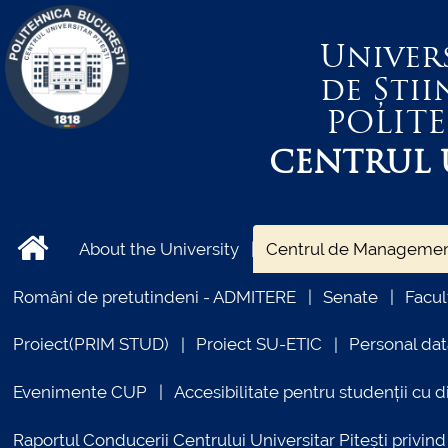
Univer
de Știi
POLIT
CENTRUL U
About the University
Centrul de Management
Români de pretutindeni - ADMITERE
Senate
Facul
Proiect(PRIM STUD)
Proiect SU-ETIC
Personal dat
Evenimente CUP
Accesibilitate pentru studenții cu di
Raportul Conducerii Centrului Universitar Pitești priv