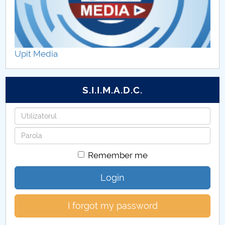
ADMITERE 2020
Sesiune studențească
Upit Media
Îndrumători ani de studiu
Programe de studii de licenţă EFS
S.I.I.M.A.D.C.
Programe de studii de master EFS
Username
Password
Cercetare ştiinţifică EFS
Remember me
Alegeri Departament EFS
Login
I forgot my password