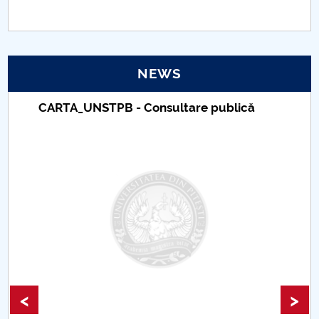
PNRR
Proiect(PRIM STUD)
NEWS
Proiect SU-ETIC
CARTA_UNSTPB - Consultare publică
Personal data protection
UPIT for the community
IOSUD/CSUD – PhD studies
Comisie de etica unversitară
Evenimente CUP
<
>
Accesibilitate pentru studenții cu dizabilități