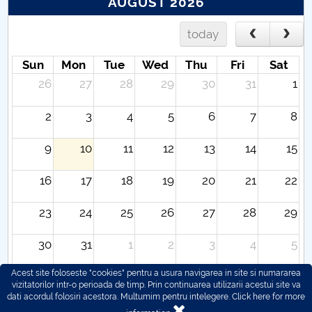
AUGUST 2026
today
Sun
Mon
Tue
Wed
Thu
Fri
Sat
26
27
28
29
30
31
1
2
3
4
5
6
7
8
9
10
11
12
13
14
15
16
17
18
19
20
21
22
23
24
25
26
27
28
29
30
31
1
2
3
4
5
Acest site foloseste "cookies" pentru a usura navigarea in site si numararea
vizitatorilor intr-o perioada de timp. Prin continuarea utilizarii acestui site va
dati acordul folosiri acestora. Multumim pentru intelegere.
Click here for more