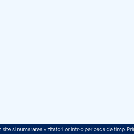
site si numararea vizitatorilor intr-o perioada de timp. Prin 