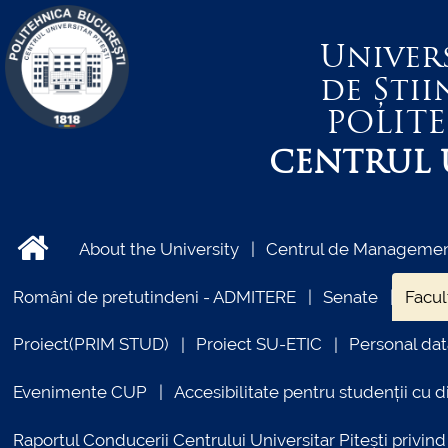
Univer
de Știi
POLIT
CENTRUL U
About the University
Centrul de Management
Români de pretutindeni - ADMITERE
Senate
Facul
Proiect(PRIM STUD)
Proiect SU-ETIC
Personal dat
Evenimente CUP
Accesibilitate pentru studenții cu di
Raportul Conducerii Centrului Universitar Pitești priv