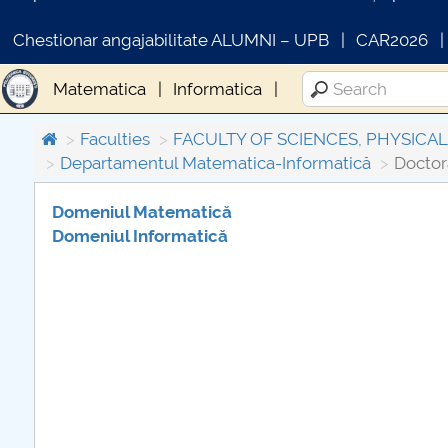
Chestionar angajabilitate ALUMNI – UPB
CAR2026
Matematica
Informatica
Faculties
FACULTY OF SCIENCES, PHYSICA
Departamentul Matematica-Informatică
Doctor
Domeniul Matematică
Domeniul Informatică
COMUNICAT DE PRESA
PRIMSTUD 26.03.2026