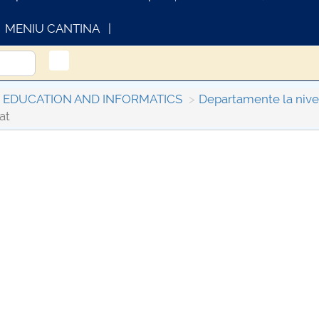
MENIU CANTINA
L EDUCATION AND INFORMATICS
Departamente la nivelu
at
INFORMATII ACTE STUDII
CARTA_UNST
Consultare p