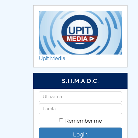
Upit Media
S.I.I.M.A.D.C.
Username
Password
Remember me
Login