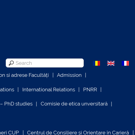
on si adrese Facultăți
Admission
lations
International Relations
PNRR
 PhD studies
Comisie de etica unversitară
neri CUP
Centrul de Consiliere și Orientare în Carieră