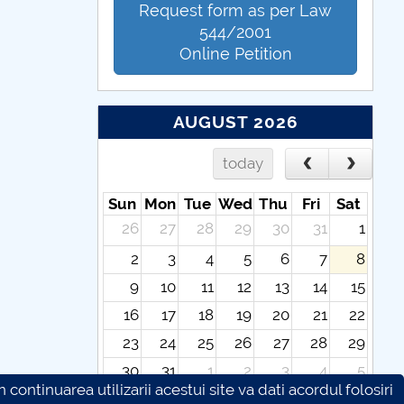
Request form as per Law
544/2001
Online Petition
AUGUST 2026
today
Sun
Mon
Tue
Wed
Thu
Fri
Sat
26
27
28
29
30
31
1
2
3
4
5
6
7
8
9
10
11
12
13
14
15
16
17
18
19
20
21
22
23
24
25
26
27
28
29
30
31
1
2
3
4
5
continuarea utilizarii acestui site va dati acordul folosiri