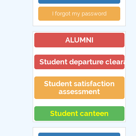
I forgot my password
ALUMNI
Student departure clearan
Student satisfaction
assessment
Student canteen