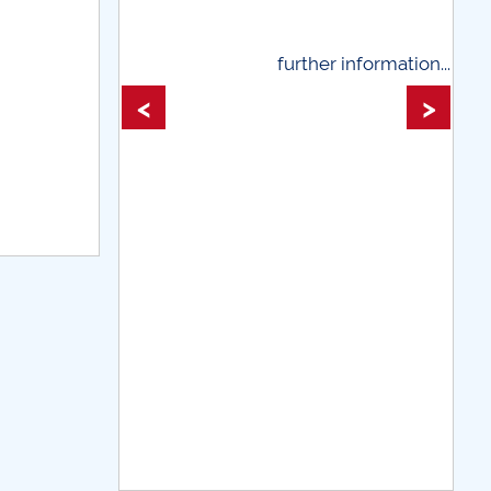
further information...
further information
<
>