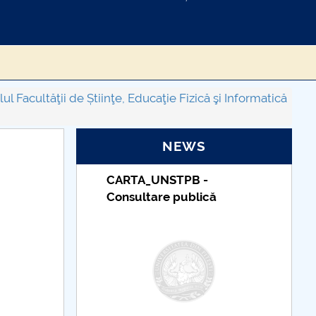
l Facultăţii de Știinţe, Educaţie Fizică şi Informatică
NEWS
PB -
Taxe de școlarizare
ublică
indexate – Centrul
Universitar Pitești