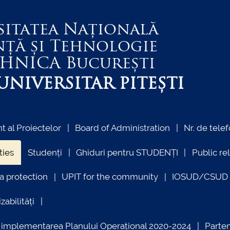
sitatea Națională
nță și Tehnologie
EHNICA
București
NIVERSITAR PITEȘTI
 al Proiectelor
Board of Administration
Nr. de telef
ties
Studenți
Ghiduri pentru STUDENȚI
Public re
a protection
UPIT for the community
IOSUD/CSUD –
zabilități
ind implementarea Planului Operațional 2020-2024
Parte