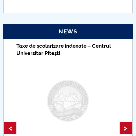
PNRR
Proiect(PRIM STUD)
NEWS
Proiect SU-ETIC
Taxe de școlarizare indexate – Centrul
Universitar Pitești
Personal data protection
UPIT for the community
IOSUD/CSUD – PhD studies
Comisie de etica unversitară
Evenimente CUP
<
>
Accesibilitate pentru studenții cu dizabilități