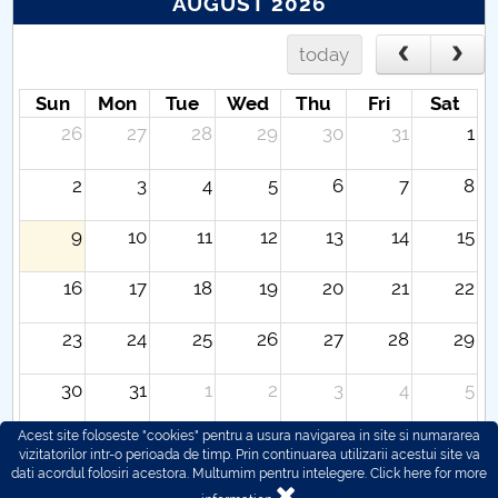
AUGUST 2026
today
Sun
Mon
Tue
Wed
Thu
Fri
Sat
26
27
28
29
30
31
1
2
3
4
5
6
7
8
9
10
11
12
13
14
15
16
17
18
19
20
21
22
23
24
25
26
27
28
29
30
31
1
2
3
4
5
Acest site foloseste "cookies" pentru a usura navigarea in site si numararea
vizitatorilor intr-o perioada de timp. Prin continuarea utilizarii acestui site va
dati acordul folosiri acestora. Multumim pentru intelegere.
Click here for more