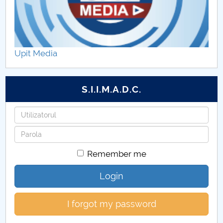
Upit Media
S.I.I.M.A.D.C.
Username
Password
Remember me
Login
I forgot my password