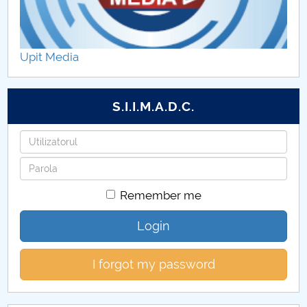
modernă (franceză/spaniolă/germană)
Istorie
Upit Media
Muzică
S.I.I.M.A.D.C.
Artele spectacolului (Actorie)
Username
Password
Remember me
Login
I forgot my password