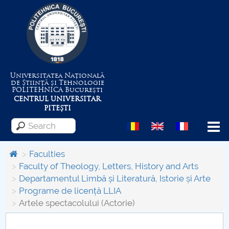
Universitatea Națională
de Știință și Tehnologie
POLITEHNICA
București
CENTRUL UNIVERSITAR
PITEȘTI
Menu
Faculties
Faculty of Theology, Letters, History and Arts
Departamentul Limbă și Literatură, Istorie și Arte
About the University
Programe de licență LLIA
Artele spectacolului (Actorie)
Centrul de Management al Proiectelor