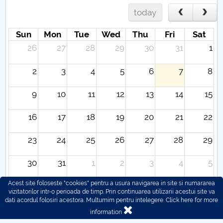
today
Sun
Mon
Tue
Wed
Thu
Fri
Sat
26
27
28
29
30
31
1
2
3
4
5
6
7
8
9
10
11
12
13
14
15
16
17
18
19
20
21
22
23
24
25
26
27
28
29
30
31
1
2
3
4
5
Acest site foloseste "cookies" pentru a usura navigarea in site si numararea
vizitatorilor intr-o perioada de timp. Prin continuarea utilizarii acestui site va
dati acordul folosiri acestora. Multumim pentru intelegere.
Click here for more
information