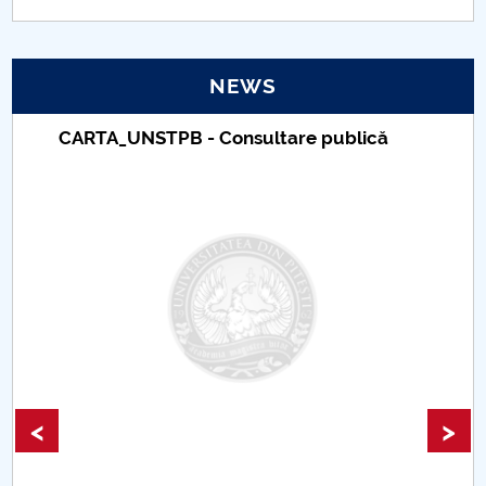
PNRR
NEWS
Proiect(PRIM STUD)
CARTA_UNSTPB - Consultare publică
Proiect SU-ETIC
Personal data protection
UPIT for the community
IOSUD/CSUD – PhD studies
Comisie de etica unversitară
Evenimente CUP
<
>
Accesibilitate pentru studenții cu dizabilități