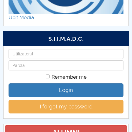
Transporturi și Siguranță Rutieră
Upit Media
S.I.I.M.A.D.C.
Username
Password
Remember me
Login
I forgot my password