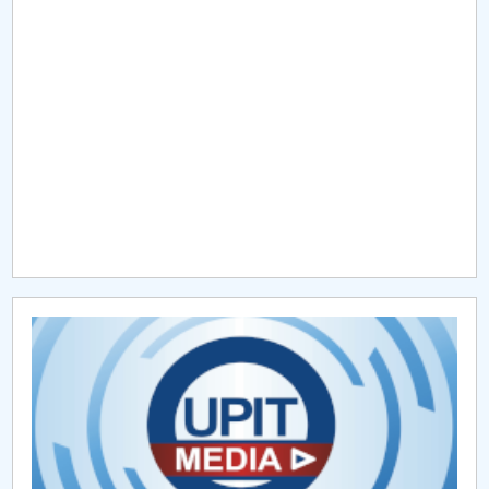
Raportul Conducerii Centrului Universitar Pitești
privind implementarea Planului Operațional 2020-
2024
Parteneri CUP
Centrul de Consiliere și Orientare în Carieră
Chestionar angajabilitate ALUMNI – UPB
CAR2026
MENIU CANTINA
Concepția și Managementul Proiectării
Automobilelor (CMPA)
Automotive Engineering for Sustainable Mobility