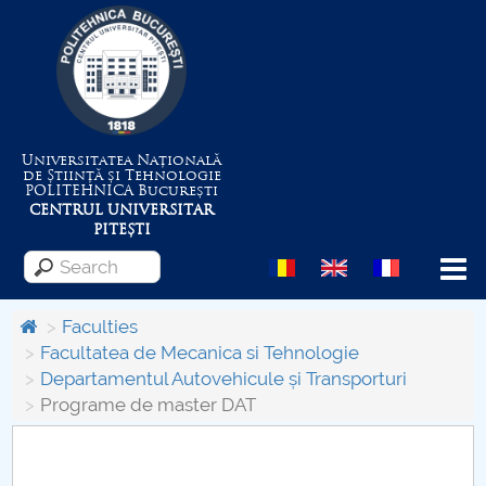
Universitatea Națională
de Știință și Tehnologie
POLITEHNICA
București
CENTRUL UNIVERSITAR
PITEȘTI
Menu
Faculties
Facultatea de Mecanica si Tehnologie
Departamentul Autovehicule și Transporturi
About the University
Programe de master DAT
Centrul de Management al Proiectelor