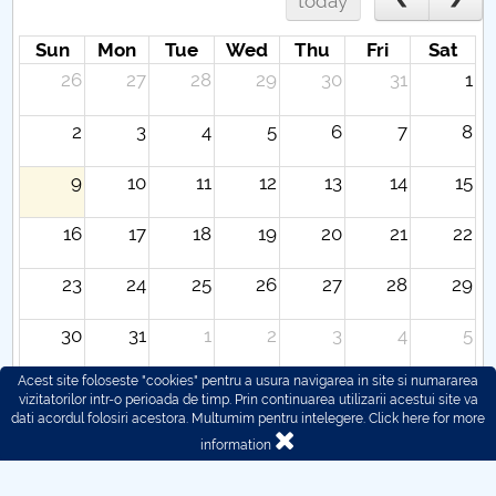
today
Sun
Mon
Tue
Wed
Thu
Fri
Sat
26
27
28
29
30
31
1
2
3
4
5
6
7
8
9
10
11
12
13
14
15
16
17
18
19
20
21
22
23
24
25
26
27
28
29
30
31
1
2
3
4
5
Acest site foloseste "cookies" pentru a usura navigarea in site si numararea
vizitatorilor intr-o perioada de timp. Prin continuarea utilizarii acestui site va
dati acordul folosiri acestora. Multumim pentru intelegere.
Click here for more
information