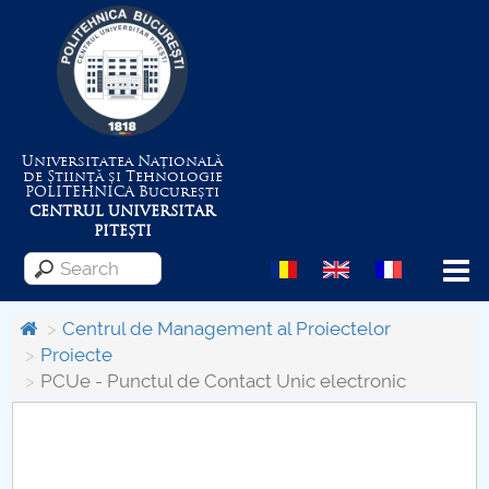
Universitatea Națională
de Știință și Tehnologie
POLITEHNICA
București
CENTRUL UNIVERSITAR
PITEȘTI
Menu
Centrul de Management al Proiectelor
Proiecte
PCUe - Punctul de Contact Unic electronic
About the University
Centrul de Management al Proiectelor