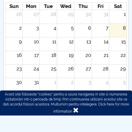
Sun
Mon
Tue
Wed
Thu
Fri
Sat
26
27
28
29
30
31
1
2
3
4
5
6
7
8
9
10
11
12
13
14
15
16
17
18
19
20
21
22
23
24
25
26
27
28
29
30
31
1
2
3
4
5
Acest site foloseste "cookies" pentru a usura navigarea in site si numararea
vizitatorilor intr-o perioada de timp. Prin continuarea utilizarii acestui site va
dati acordul folosiri acestora. Multumim pentru intelegere.
Click here for more
information