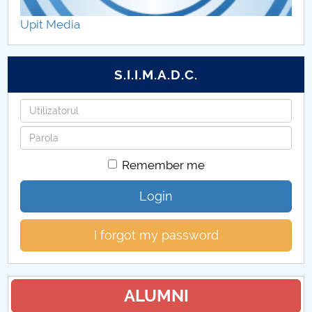
CARE+CONNECT
Upit Media
ANSELMUS
S.I.I.M.A.D.C.
VR-INTENSE
Username
THRIVING SCHOOLS
Password
POCU_131005
Remember me
Proiecte de cercetare ştiinţifică
Login
Proiecte internaţionale
I forgot my password
Proiecte din fonduri structurale
Alte categorii de proiecte
ALUMNI