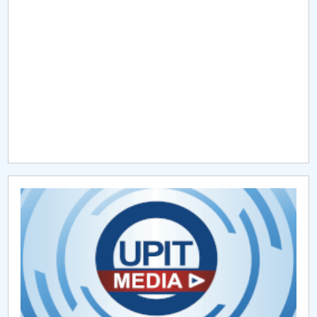
Raportul Conducerii Centrului Universitar Pitești
privind implementarea Planului Operațional 2020-
2024
Parteneri CUP
Centrul de Consiliere și Orientare în Carieră
Chestionar angajabilitate ALUMNI – UPB
CAR2026
MENIU CANTINA
AI
EDUDATA