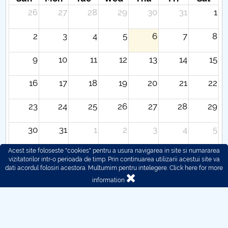
26
27
28
29
30
31
1
2
3
4
5
6
7
8
9
10
11
12
13
14
15
16
17
18
19
20
21
22
23
24
25
26
27
28
29
30
31
1
2
3
4
5
Acest site foloseste "cookies" pentru a usura navigarea in site si numararea
vizitatorilor intr-o perioada de timp. Prin continuarea utilizarii acestui site va
dati acordul folosiri acestora. Multumim pentru intelegere.
Click here for more
information