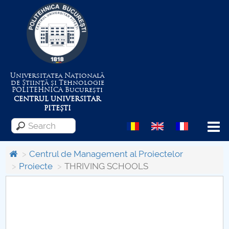
Universitatea Națională
de Știință și Tehnologie
POLITEHNICA
București
CENTRUL UNIVERSITAR
PITEȘTI
Menu
Centrul de Management al Proiectelor
Proiecte
THRIVING SCHOOLS
About the University
Centrul de Management al Proiectelor