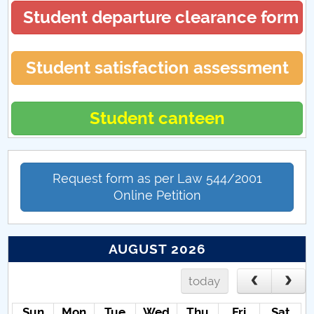
PCUe - Punctul de Contact Unic electronic
Student departure clearance form
Student satisfaction assessment
Student canteen
Request form as per Law 544/2001
Online Petition
AUGUST 2026
today
Sun
Mon
Tue
Wed
Thu
Fri
Sat