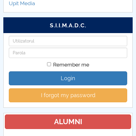
Upit Media
CARE+CONNECT
ANSELMUS
S.I.I.M.A.D.C.
VR-INTENSE
Username
Password
THRIVING SCHOOLS
Remember me
POCU_131005
Login
Proiecte de cercetare ştiinţifică
I forgot my password
Proiecte internaţionale
Proiecte din fonduri structurale
ALUMNI
Alte categorii de proiecte