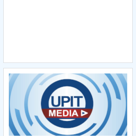
Raportul Conducerii Centrului Universitar Pitești
privind implementarea Planului Operațional 2020-
2024
Parteneri CUP
Centrul de Consiliere și Orientare în Carieră
Chestionar angajabilitate ALUMNI – UPB
CAR2026
MENIU CANTINA
AI
EDUDATA