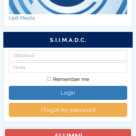
Laboratoare coordonate
Upit Media
Domenii de doctorat
Plan intern CDI
S.I.I.M.A.D.C.
Rezultatele activității CDI
Username
Password
Remember me
Login
I forgot my password