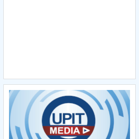
Raportul Conducerii Centrului Universitar Pitești
privind implementarea Planului Operațional 2020-
2024
Parteneri CUP
Centrul de Consiliere și Orientare în Carieră
Chestionar angajabilitate ALUMNI – UPB
CAR2026
MENIU CANTINA
Strategia de cercetare
Domenii de cercetare