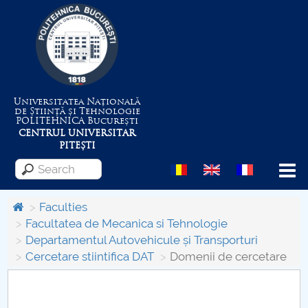
Universitatea Națională
de Știință și Tehnologie
POLITEHNICA
București
CENTRUL UNIVERSITAR
PITEȘTI
Menu
Faculties
Facultatea de Mecanica si Tehnologie
Departamentul Autovehicule și Transporturi
About the University
Cercetare stiintifica DAT
Domenii de cercetare
Centrul de Management al Proiectelor