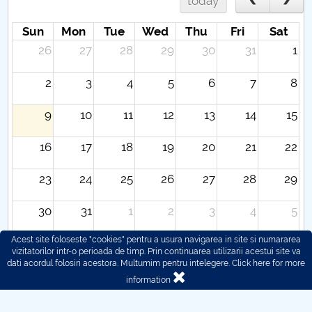
today
Sun
Mon
Tue
Wed
Thu
Fri
Sat
26
27
28
29
30
31
1
2
3
4
5
6
7
8
9
10
11
12
13
14
15
16
17
18
19
20
21
22
23
24
25
26
27
28
29
30
31
1
2
3
4
5
Acest site foloseste "cookies" pentru a usura navigarea in site si numararea
vizitatorilor intr-o perioada de timp. Prin continuarea utilizarii acestui site va
dati acordul folosiri acestora. Multumim pentru intelegere.
Click here for more
information