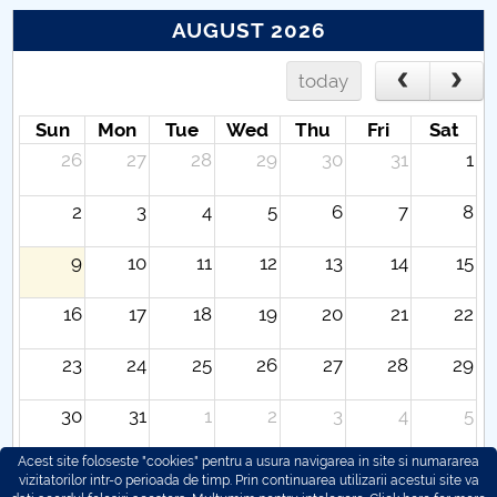
AUGUST 2026
today
Sun
Mon
Tue
Wed
Thu
Fri
Sat
26
27
28
29
30
31
1
2
3
4
5
6
7
8
9
10
11
12
13
14
15
16
17
18
19
20
21
22
23
24
25
26
27
28
29
30
31
1
2
3
4
5
Acest site foloseste "cookies" pentru a usura navigarea in site si numararea
vizitatorilor intr-o perioada de timp. Prin continuarea utilizarii acestui site va