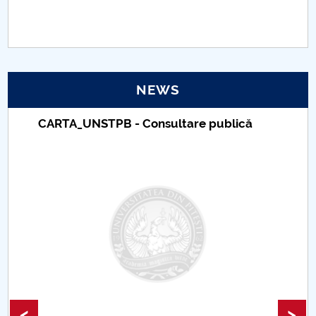
PNRR
Proiect(PRIM STUD)
NEWS
Proiect SU-ETIC
CARTA_UNSTPB - Consultare publică
Personal data protection
UPIT for the community
IOSUD/CSUD – PhD studies
Comisie de etica unversitară
Evenimente CUP
Accesibilitate pentru studenții cu dizabilități
<
>