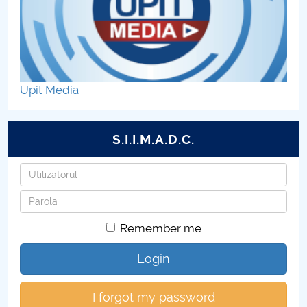
Upit Media
S.I.I.M.A.D.C.
Username
Password
Remember me
Login
I forgot my password