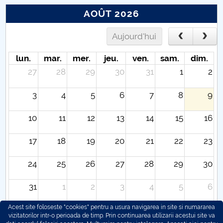
AOÛT 2026
Aujourd'hui
lun.
mar.
mer.
jeu.
ven.
sam.
dim.
27
28
29
30
31
1
2
3
4
5
6
7
8
9
10
11
12
13
14
15
16
17
18
19
20
21
22
23
24
25
26
27
28
29
30
31
1
2
3
4
5
6
Acest site foloseste "cookies" pentru a usura navigarea in site si numararea
vizitatorilor intr-o perioada de timp. Prin continuarea utilizarii acestui site va