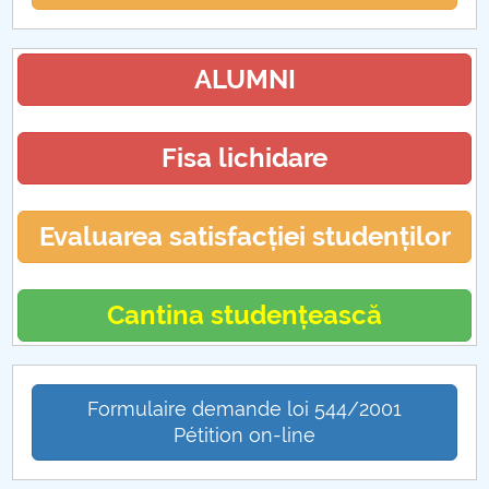
ALUMNI
Fisa lichidare
Evaluarea satisfacției studenților
Cantina studențească
Formulaire demande loi 544/2001
Pétition on-line