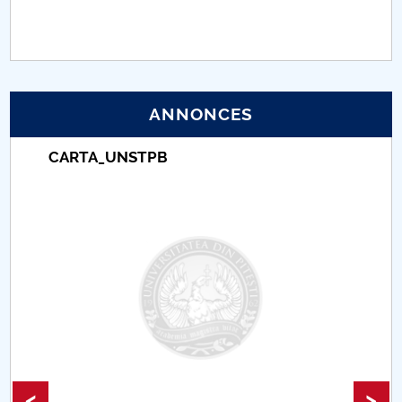
PNRR
Proiect (PRIM STUD)
ANNONCES
Proiect SU-ETIC
CARTA_UNSTPB
Protection des données personnelles
Université pour la communauté
Études doctorales
Comisie de etica unversitară
Evenimente CUP
Accesibilitate pentru studenții cu dizabilități
<
>