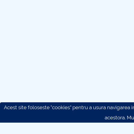
Acest site foloseste "cookies" pentru a usura navigarea in 
acestora. M