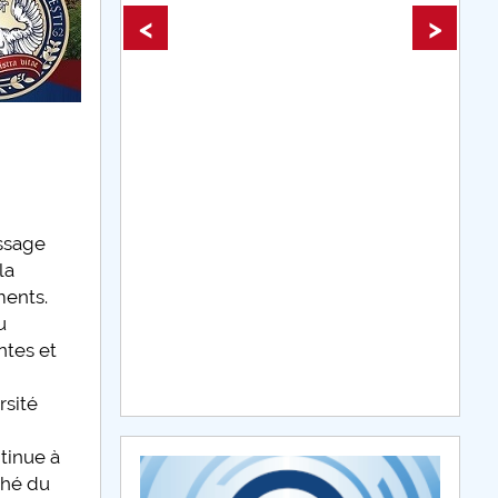
plus d'info...
<
>
issage
la
ments.
u
ntes et
rsité
ntinue à
ché du