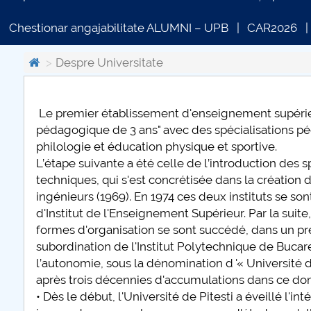
Chestionar angajabilitate ALUMNI – UPB
CAR2026
Despre Universitate
Le premier établissement d'enseignement supérieur
COMUNICAT DE PRESA
pédagogique de 3 ans" avec des spécialisations 
PRIMSTUD 26.03.2026
philologie et éducation physique et sportive.
L’étape suivante a été celle de l’introduction des s
techniques, qui s'est concrétisée dans la création de
ingénieurs (1969). En 1974 ces deux instituts se so
d'Institut de l'Enseignement Supérieur. Par la suite
formes d'organisation se sont succédé, dans un pr
subordination de l'Institut Polytechnique de Bucare
l’autonomie, sous la dénomination d '« Université de
après trois décennies d'accumulations dans ce dom
• Dès le début, l'Université de Pitesti a éveillé l'i
plus d'info...