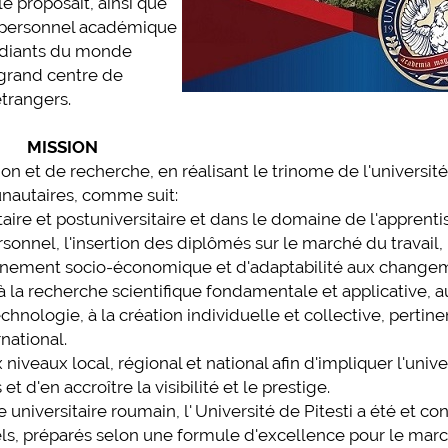
e proposait, ainsi que
n personnel académique
tudiants du monde
grand centre de
étrangers.
MISSION
on et de recherche, en réalisant le trinome de l'université
nautaires, comme suit:
ire et postuniversitaire et dans le domaine de l'apprent
sonnel, l'insertion des diplômés sur le marché du travail, 
onnement socio-économique et d'adaptabilité aux change
à la recherche scientifique fondamentale et applicative, a
hnologie, à la création individuelle et collective, pertine
rnational.
veaux local, régional et national afin d'impliquer l'unive
d'en accroître la visibilité et le prestige.
universitaire roumain, l' Université de Pitesti a été et co
s, préparés selon une formule d'excellence pour le mar