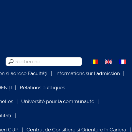
on si adrese Facultăți
Informations sur l'admission
DENȚI
Relations publiques
nelles
Université pour la communauté
lități
neri CUP
Centrul de Consiliere și Orientare în Carieră