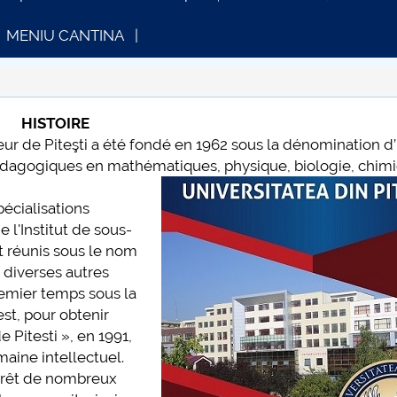
MENIU CANTINA
HISTOIRE
 de Piteşti a été fondé en 1962 sous la dénomination d’"
INFORMATII ACTE STUDII
CARTA_UNSTPB
pédagogiques en mathématiques, physique, bio
logie, chimi
pécialisations
 l'Institut de sous-
nt réunis sous le nom
, diverses autres
emier temps sous la
st, pour obtenir
 Pitesti », en 1991,
aine intellectuel.
plus d'info...
ntérêt de nombreux