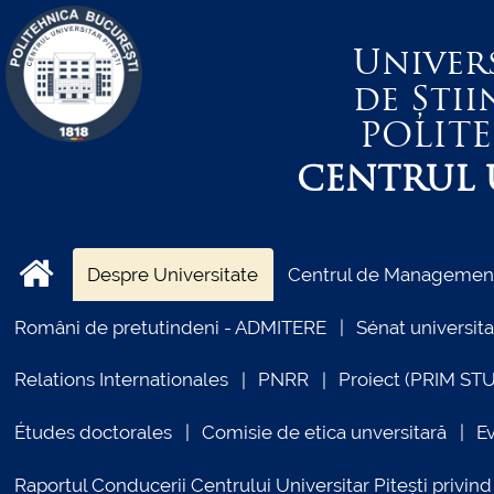
Univer
de Știi
POLIT
CENTRUL U
Despre Universitate
Centrul de Management 
Români de pretutindeni - ADMITERE
Sénat universita
Relations Internationales
PNRR
Proiect (PRIM ST
Études doctorales
Comisie de etica unversitară
E
Raportul Conducerii Centrului Universitar Pitești priv