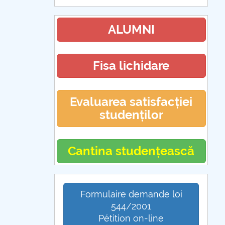
ALUMNI
Fisa lichidare
Evaluarea satisfacției
studenților
Cantina studențească
Formulaire demande loi
544/2001
Pétition on-line