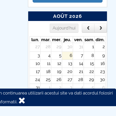
AOÛT 2026
Aujourd'hui
lun.
mar.
mer.
jeu.
ven.
sam.
dim.
27
28
29
30
31
1
2
3
4
5
6
7
8
9
10
11
12
13
14
15
16
17
18
19
20
21
22
23
24
25
26
27
28
29
30
31
1
2
3
4
5
6
continuarea utilizarii acestui site va dati acordul folosiri
formatii.