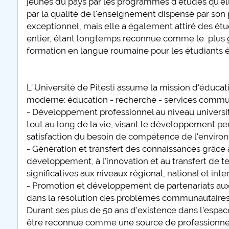
jeunes du pays par les programmes d'études qu'ell
par la qualité de l'enseignement dispensé par so
exceptionnel, mais elle a également attiré des é
entier, étant longtemps reconnue comme le plus 
formation en langue roumaine pour les étudiants 
L' Université de Pitesti assume la mission d'éducati
moderne: éducation - recherche - services commu
- Développement professionnel au niveau universita
tout au long de la vie, visant le développement per
satisfaction du besoin de compétence de l'envir
- Génération et transfert des connaissances grâce 
développement, à l'innovation et au transfert de tec
significatives aux niveaux régional, national et inte
- Promotion et développement de partenariats aux ni
dans la résolution des problèmes communautaires et 
Durant ses plus de 50 ans d'existence dans l'espace 
être reconnue comme une source de professionnel