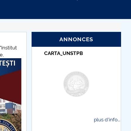
ANNONCES
Institut
Taxe de școlarizare
e,
indexate – Centrul
Universitar Pitești
plus d'info...