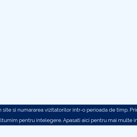
site si numararea vizitatorilor intr-o perioada de timp. Prin 
ultumim pentru intelegere.
Apasati aici pentru mai multe in