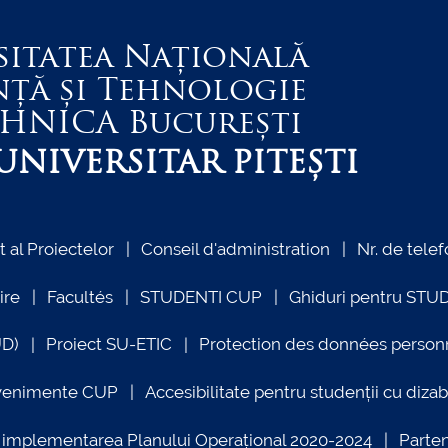
sitatea Națională
nță și Tehnologie
EHNICA
București
NIVERSITAR PITEȘTI
al Proiectelor
Conseil d'administration
Nr. de telef
ire
Facultés
STUDENTI CUP
Ghiduri pentru STU
UD)
Proiect SU-ETIC
Protection des données person
venimente CUP
Accesibilitate pentru studenții cu dizabi
ind implementarea Planului Operațional 2020-2024
Parte