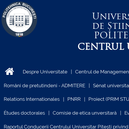
Univer
de Știi
POLIT
CENTRUL U
Despre Universitate
Centrul de Management 
Români de pretutindeni - ADMITERE
Sénat universita
Relations Internationales
PNRR
Proiect (PRIM ST
Études doctorales
Comisie de etica unversitară
E
Raportul Conducerii Centrului Universitar Pitești priv