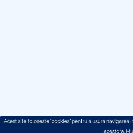
Acest site foloseste "cookies" pentru a usura navigarea in 
acestora. M