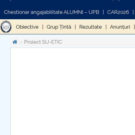
Chestionar angajabilitate ALUMNI – UPB
CAR2026
Obiective
Grup Țintă
Rezultate
Anunțuri
Proiect SU-ETIC
COMUNICAT DE PRESA
PRIMSTUD 26.03.2026