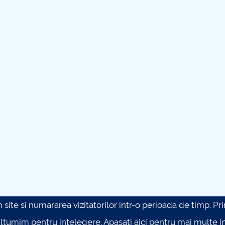
site si numararea vizitatorilor intr-o perioada de timp. Prin 
ultumim pentru intelegere.
Apasati aici pentru mai multe in