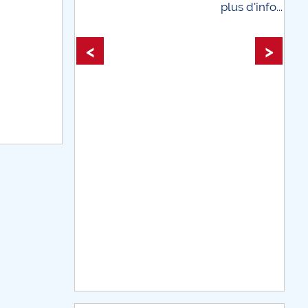
plus d'info...
plus d'i
<
>