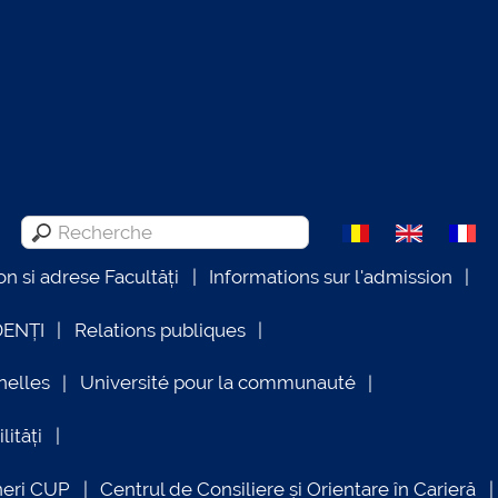
on si adrese Facultăți
Informations sur l'admission
DENȚI
Relations publiques
nelles
Université pour la communauté
lități
neri CUP
Centrul de Consiliere și Orientare în Carieră