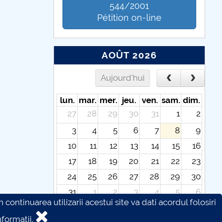
544/2001
Pétition on-line
AOÛT 2026
Aujourd'hui
lun.
mar.
mer.
jeu.
ven.
sam.
dim.
27
28
29
30
31
1
2
3
4
5
6
7
8
9
10
11
12
13
14
15
16
17
18
19
20
21
22
23
24
25
26
27
28
29
30
31
1
2
3
4
5
6
continuarea utilizarii acestui site va dati acordul folosiri
formatii.