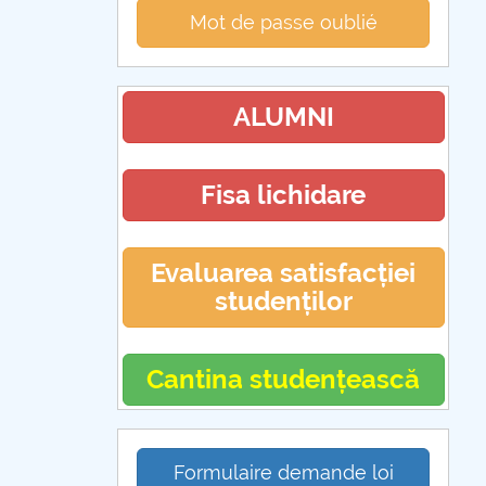
Mot de passe oublié
ALUMNI
Fisa lichidare
Evaluarea satisfacției
studenților
Cantina studențească
Formulaire demande loi