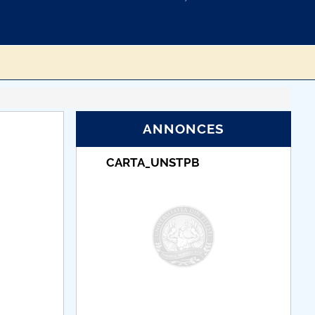
ANNONCES
NSTPB
Taxe de școlarizare
indexate – Centrul
Universitar Pitești