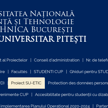
sitatea Națională
nță și Tehnologie
EHNICA
București
NIVERSITAR PITEȘTI
al Proiectelor
Conseil d'administration
Nr. de telef
ire
Facultés
STUDENTI CUP
Ghiduri pentru STU
UD)
Proiect SU-ETIC
Protection des données person
venimente CUP
Accesibilitate pentru studenții cu dizabi
ind implementarea Planului Operațional 2020-2024
Parte