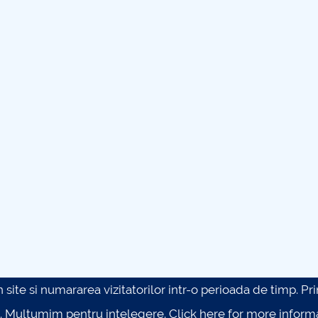
site si numararea vizitatorilor intr-o perioada de timp. Prin 
. Multumim pentru intelegere.
Click here for more inform