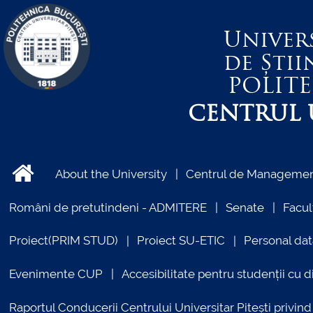
Univer
de Știi
POLIT
CENTRUL U
About the University
Centrul de Management
Români de pretutindeni - ADMITERE
Senate
Facul
Proiect(PRIM STUD)
Proiect SU-ETIC
Personal dat
Evenimente CUP
Accesibilitate pentru studenții cu di
Raportul Conducerii Centrului Universitar Pitești priv