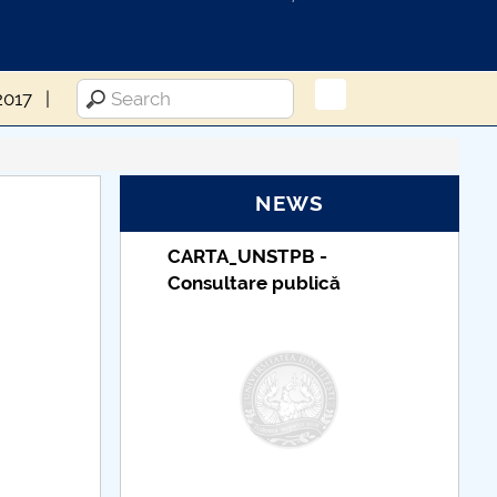
2017
NEWS
_UNSTPB -
Taxe de școlarizare
tare publică
indexate – Centrul
Universitar Pitești