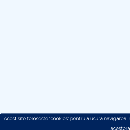
Acest site foloseste "cookies" pentru a usura navigarea in 
acestora