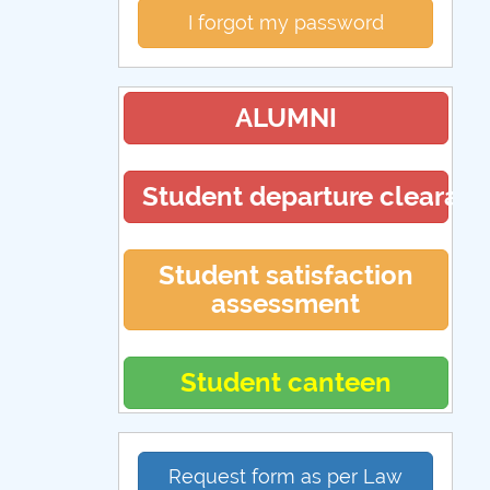
I forgot my password
ALUMNI
Student departure clearan
Student satisfaction
assessment
Student canteen
Request form as per Law