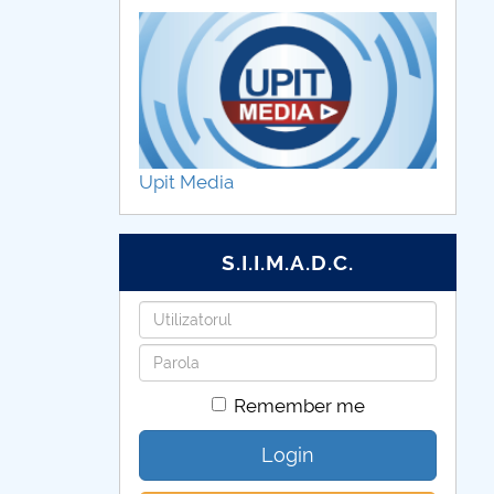
Upit Media
S.I.I.M.A.D.C.
Username
Password
Remember me
Login