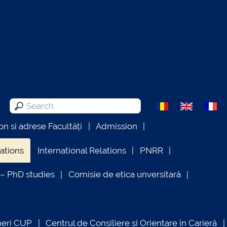
on si adrese Facultăți
Admission
lations
International Relations
PNRR
 PhD studies
Comisie de etica unversitară
neri CUP
Centrul de Consiliere și Orientare în Carieră