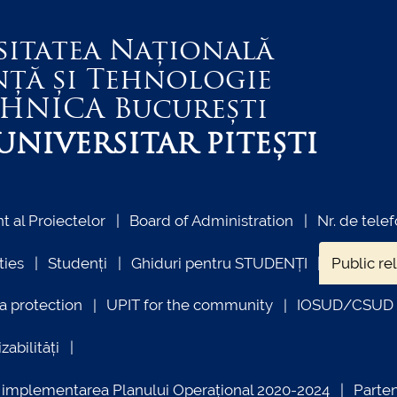
sitatea Națională
nță și Tehnologie
EHNICA
București
NIVERSITAR PITEȘTI
 al Proiectelor
Board of Administration
Nr. de telef
ties
Studenți
Ghiduri pentru STUDENȚI
Public re
a protection
UPIT for the community
IOSUD/CSUD –
zabilități
ind implementarea Planului Operațional 2020-2024
Parte