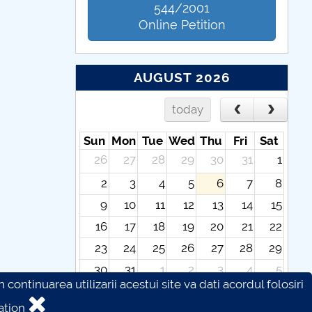
544/2001
Online Petition
AUGUST 2026
today
Sun
Mon
Tue
Wed
Thu
Fri
Sat
26
27
28
29
30
31
1
2
3
4
5
6
7
8
9
10
11
12
13
14
15
16
17
18
19
20
21
22
23
24
25
26
27
28
29
30
31
1
2
3
4
5
continuarea utilizarii acestui site va dati acordul folosiri
ation