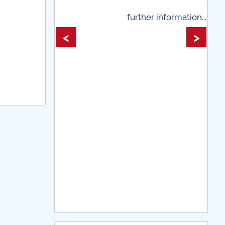
further information...
further infor
<
>