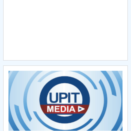
Raportul Conducerii Centrului Universitar Pitești
privind implementarea Planului Operațional 2020-
2024
Parteneri CUP
Centrul de Consiliere și Orientare în Carieră
Chestionar angajabilitate ALUMNI – UPB
CAR2026
MENIU CANTINA
Despre noi CFM
Programe acreditate CFM