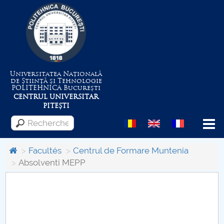
Universitatea Națională
de Știință și Tehnologie
POLITEHNICA
București
CENTRUL UNIVERSITAR
PITEȘTI
Menu
Facultés
Centrul de Formare Muntenia
Absolventi MEPP
Despre Universitate
Centrul de Management al Proiectelor