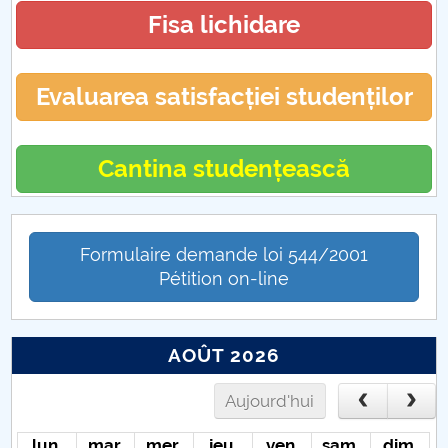
Fisa lichidare
Diverse CFM
Evaluarea satisfacției studenților
Cantina studențească
Formulaire demande loi 544/2001
Pétition on-line
AOÛT 2026
Aujourd'hui
lun.
mar.
mer.
jeu.
ven.
sam.
dim.