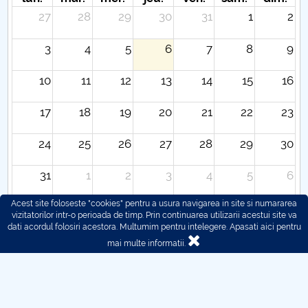
27
28
29
30
31
1
2
3
4
5
6
7
8
9
10
11
12
13
14
15
16
17
18
19
20
21
22
23
24
25
26
27
28
29
30
31
1
2
3
4
5
6
Acest site foloseste "cookies" pentru a usura navigarea in site si numararea
vizitatorilor intr-o perioada de timp. Prin continuarea utilizarii acestui site va
dati acordul folosiri acestora. Multumim pentru intelegere.
Apasati aici pentru
mai multe informatii.