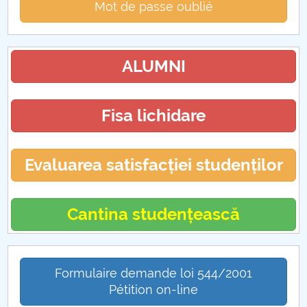
Mot de passe oublié
ALUMNI
Fisa lichidare
Evaluarea satisfacției studenților
Cantina studențească
Formulaire demande loi 544/2001
Pétition on-line