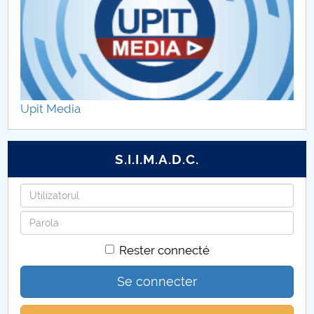
Programe de master DIMSIA
Practica
Alegeri Departament DIMSIA
Upit Media
S.I.I.M.A.D.C.
Identifiant
Mot
de
Rester connecté
passe
Se connecter