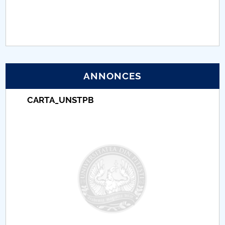
PNRR
Proiect (PRIM STUD)
Proiect SU-ETIC
ANNONCES
Protection des données personnelles
CARTA_UNSTPB
Université pour la communauté
Études doctorales
Comisie de etica unversitară
Evenimente CUP
Accesibilitate pentru studenții cu dizabilități