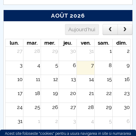
AOÛT 2026
Aujourd'hui
lun.
mar.
mer.
jeu.
ven.
sam.
dim.
27
28
29
30
31
1
2
3
4
5
6
7
8
9
10
11
12
13
14
15
16
17
18
19
20
21
22
23
24
25
26
27
28
29
30
31
1
2
3
4
5
6
Acest site foloseste "cookies" pentru a usura navigarea in site si numararea