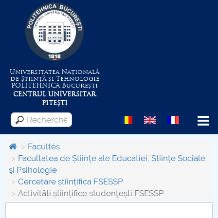
Universitatea Națională
de Știință și Tehnologie
POLITEHNICA
București
CENTRUL UNIVERSITAR
PITEȘTI
Menu
Facultés
Facultatea de Științe ale Educatiei, Științe Sociale
şi Psihologie
Despre Universitate
Cercetare științifica FSESSP
Activități științifice studențești FSESSP
Centrul de Management al Proiectelor