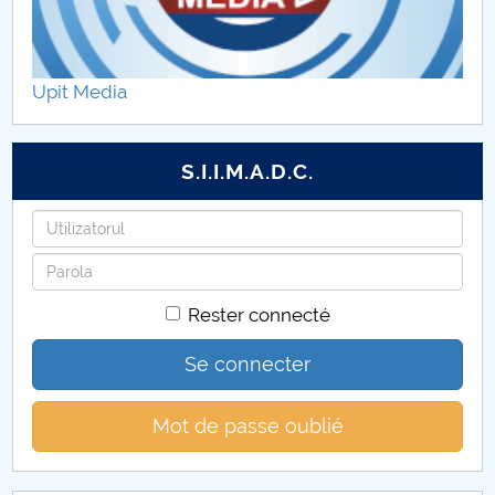
Upit Media
S.I.I.M.A.D.C.
Identifiant
Mot
de
Rester connecté
passe
Se connecter
Mot de passe oublié