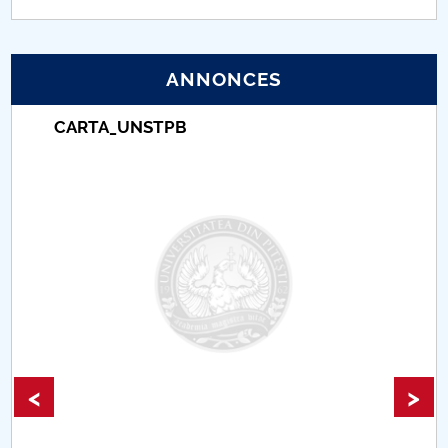
PNRR
ANNONCES
Proiect (PRIM STUD)
CARTA_UNSTPB
Proiect SU-ETIC
Protection des données personnelles
Université pour la communauté
Études doctorales
Comisie de etica unversitară
Evenimente CUP
<
>
Accesibilitate pentru studenții cu dizabilități