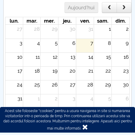
Aujourd'hui
lun.
mar.
mer.
jeu.
ven.
sam.
dim.
27
28
29
30
31
1
2
3
4
5
6
7
8
9
10
11
12
13
14
15
16
17
18
19
20
21
22
23
24
25
26
27
28
29
30
31
1
2
3
4
5
6
Acest site foloseste "cookies" pentru a usura navigarea in site si numararea
vizitatorilor intr-o perioada de timp. Prin continuarea utilizarii acestui site va
dati acordul folosiri acestora. Multumim pentru intelegere.
Apasati aici pentru
mai multe informatii.