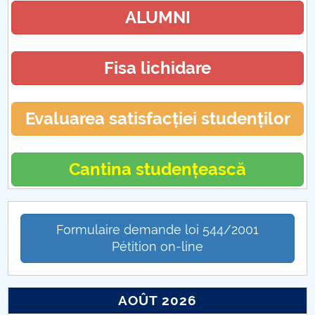
ALUMNI
Fisa lichidare
Evaluarea satisfacției studenților
Cantina studențească
Formulaire demande loi 544/2001
Pétition on-line
AOÛT 2026