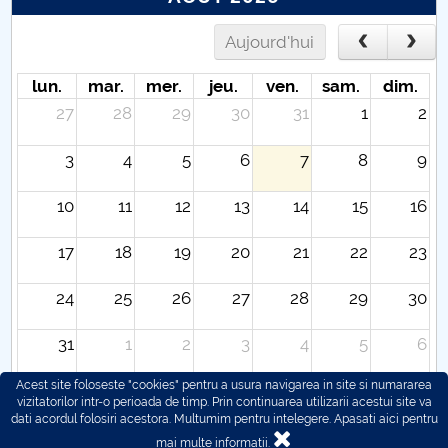
Aujourd'hui
lun.
mar.
mer.
jeu.
ven.
sam.
dim.
27
28
29
30
31
1
2
3
4
5
6
7
8
9
10
11
12
13
14
15
16
17
18
19
20
21
22
23
24
25
26
27
28
29
30
31
1
2
3
4
5
6
Acest site foloseste "cookies" pentru a usura navigarea in site si numararea
vizitatorilor intr-o perioada de timp. Prin continuarea utilizarii acestui site va
dati acordul folosiri acestora. Multumim pentru intelegere.
Apasati aici pentru
mai multe informatii.