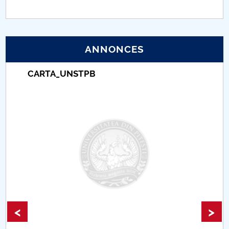
PNRR
Proiect (PRIM STUD)
ANNONCES
Proiect SU-ETIC
CARTA_UNSTPB
Protection des données personnelles
Université pour la communauté
Études doctorales
Comisie de etica unversitară
Evenimente CUP
<
>
Accesibilitate pentru studenții cu dizabilități