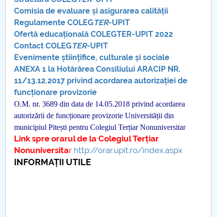
Conseil d'administration
Comisia de evaluare și asigurarea calității
Regulamente COLEG
TER
-UPIT
Nr. de telefon si adrese Facultăți
Ofertă educațională COLEGTER-UPIT 2022
Contact COLEG
TER
-UPIT
Informations sur l'admission
Evenimente științifice, culturale și sociale
ANEXA 1 la Hotărârea Consiliului ARACIP NR.
Români de pretutindeni - ADMITERE
11/13.12.2017 privind acordarea autorizației de
funcționare provizorie
Sénat universitaire
O.M. nr. 3689 din data de 14.05.2018 privind acordarea
autorizării de funcționare provizorie Universității din
Facultés
municipiul Pitești pentru Colegiul Terțiar Nonuniversitar
Link spre orarul de la Colegiul Terțiar
STUDENTI CUP
Nonuniversita
r
http://orar.upit.ro/index.aspx
INFORMAȚII UTILE
Ghiduri pentru STUDENȚI
Relations publiques
Relations Internationales