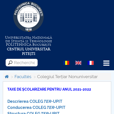
Universitatea Națională
de Știință și Tehnologie
POLITEHNICA
București
CENTRUL UNIVERSITAR
PITEȘTI
Menu
Facultés
Colegiul Terțiar Nonuniversitar
Despre Universitate
TAXE DE ȘCOLARIZARE PENTRU ANUL 2021-2022
Descrierea COLEG
TER
-UPIT
Centrul de Management al Proiectelor
Conducerea COLEG
TER
-UPIT
Structura COLEG
TER
-UPIT