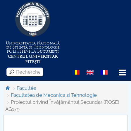
Universitatea Națională
de Știință și Tehnologie
POLITEHNICA
București
CENTRUL UNIVERSITAR
PITEȘTI
Menu
Facultés
Facultatea de Mecanica si Tehnologie
Proiectul privind Învăţământul Secundar (ROSE)
Despre Universitate
AG179
Centrul de Management al Proiectelor