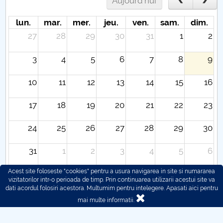
Aujourd'hui
lun.
mar.
mer.
jeu.
ven.
sam.
dim.
27
28
29
30
31
1
2
3
4
5
6
7
8
9
10
11
12
13
14
15
16
17
18
19
20
21
22
23
24
25
26
27
28
29
30
31
1
2
3
4
5
6
Acest site foloseste "cookies" pentru a usura navigarea in site si numararea
vizitatorilor intr-o perioada de timp. Prin continuarea utilizarii acestui site va
dati acordul folosiri acestora. Multumim pentru intelegere.
Apasati aici pentru
mai multe informatii.