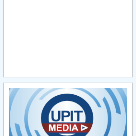
Raportul Conducerii Centrului Universitar Pitești
privind implementarea Planului Operațional 2020-
2024
Parteneri CUP
Centrul de Consiliere și Orientare în Carieră
Chestionar angajabilitate ALUMNI – UPB
CAR2026
MENIU CANTINA
Activitatea I. Activitatea de îndrumare şi suport
(tutorat şi mentorat)
Activitatea II. Elaborarea şi furnizarea de programe