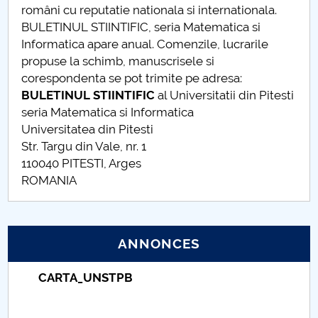
români cu reputatie nationala si internationala.
Raportul Conducerii Centrului Universitar Pitești
BULETINUL STIINTIFIC, seria Matematica si
privind implementarea Planului Operațional 2020-
Informatica apare anual. Comenzile, lucrarile
2024
propuse la schimb, manuscrisele si
corespondenta se pot trimite pe adresa:
Parteneri CUP
BULETINUL STIINTIFIC
al Universitatii din Pitesti
seria Matematica si Informatica
Centrul de Consiliere și Orientare în Carieră
Universitatea din Pitesti
Str. Targu din Vale, nr. 1
Chestionar angajabilitate ALUMNI – UPB
110040 PITESTI, Arges
ROMANIA
CAR2026
MENIU CANTINA
ANNONCES
Buletin Științific Nr.14/2008
Taxe de școlarizare indexate – Centrul
Universitar Pitești
Comitetul de redacție