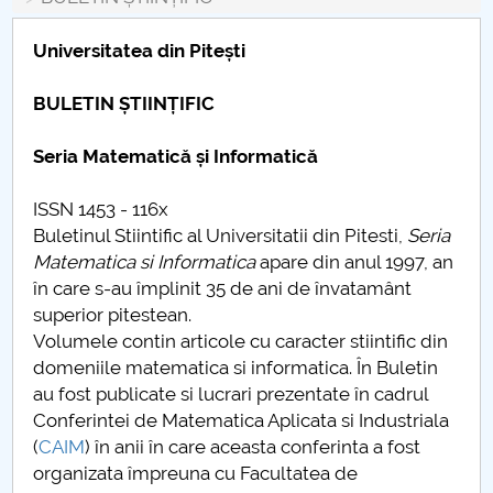
Conseil d'administration
Universitatea din Pitești
Nr. de telefon si adrese Facultăți
BULETIN ȘTIINȚIFIC
Informations sur l'admission
Seria Matematică și Informatică
Români de pretutindeni - ADMITERE
ISSN 1453 - 116x
Sénat universitaire
Buletinul Stiintific al Universitatii din Pitesti,
Seria
Matematica si Informatica
apare din anul 1997, an
Facultés
în care s-au împlinit 35 de ani de învatamânt
superior pitestean.
STUDENTI CUP
Volumele contin articole cu caracter stiintific din
domeniile matematica si informatica. În Buletin
Ghiduri pentru STUDENȚI
au fost publicate si lucrari prezentate în cadrul
Conferintei de Matematica Aplicata si Industriala
Relations publiques
(
CAIM
) în anii în care aceasta conferinta a fost
organizata împreuna cu Facultatea de
Relations Internationales