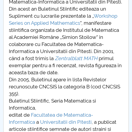
Matematica-Informatica a Universitatii din Pitesti.
Din acest an Buletinul Stiintific editeaza un
PNRR
Supliment cu lucrarile prezentate la „
Workshop
Series on Applied Mathematics
”, manifestare
Proiect (PRIM STUD)
stiintifica organizata de Institutul de Matematica
al Academiei Române „Simion Stoilow” în
Proiect SU-ETIC
colaborare cu Facultatea de Matematica-
Informatica a Universitatii din Pitesti. Din 2001,
Protection des données personnelles
când a fost trimis la
Zentralblatt MATH
primul
exemplar pentru a fi recenzat, revista figureaza în
Université pour la communauté
aceasta baza de date.
Din 2005, Buletinul apare în lista Revistelor
Études doctorales
recunoscute CNCSIS la categoria B (cod CNCSIS
355).
Comisie de etica unversitară
Buletinul Stiintific, Seria Matematica si
Informatica,
Evenimente CUP
editat de
Facultatea de Matematica-
Informatica
a
Universitatii din Pitest
i
, a publicat
Accesibilitate pentru studenții cu dizabilități
articole stiintifice semnate de autori straini si