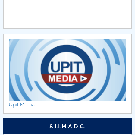
Upit Media
S.I.I.M.A.D.C.