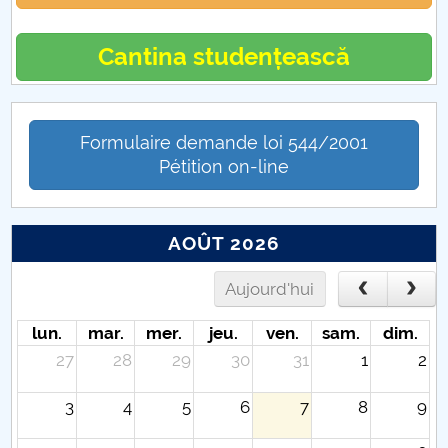
Cantina studențească
Formulaire demande loi 544/2001
Pétition on-line
AOÛT 2026
Aujourd'hui
lun.
mar.
mer.
jeu.
ven.
sam.
dim.
27
28
29
30
31
1
2
3
4
5
6
7
8
9