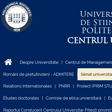
Univer
de Știi
POLIT
CENTRUL U
Despre Universitate
Centrul de Management 
Români de pretutindeni - ADMITERE
Sénat universita
Relations Internationales
PNRR
Proiect (PRIM ST
Études doctorales
Comisie de etica unversitară
E
Raportul Conducerii Centrului Universitar Pitești priv