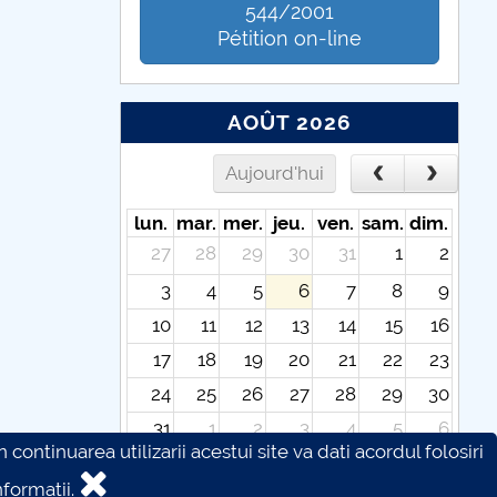
544/2001
Pétition on-line
AOÛT 2026
Aujourd'hui
lun.
mar.
mer.
jeu.
ven.
sam.
dim.
27
28
29
30
31
1
2
3
4
5
6
7
8
9
10
11
12
13
14
15
16
17
18
19
20
21
22
23
24
25
26
27
28
29
30
31
1
2
3
4
5
6
continuarea utilizarii acestui site va dati acordul folosiri
formatii.