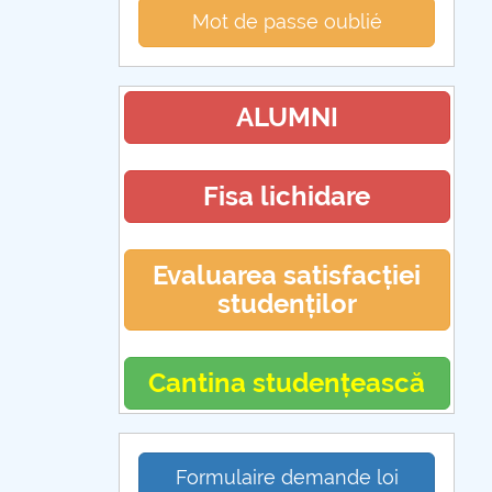
Mot de passe oublié
ALUMNI
Fisa lichidare
Evaluarea satisfacției
studenților
Cantina studențească
Formulaire demande loi