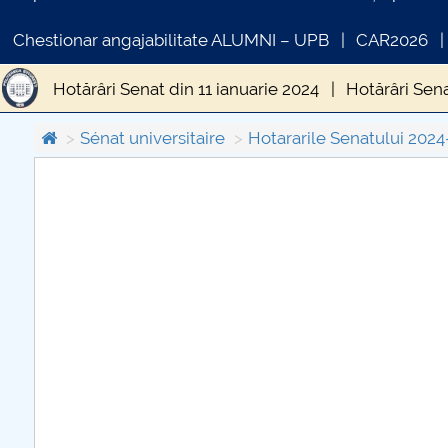
Chestionar angajabilitate ALUMNI – UPB
CAR2026
Hotărâri Senat din 11 ianuarie 2024
Hotărâri Sena
Hotărâri Senat din 31 iulie 2024
Hotărâri Senat 
Sénat universitaire
Hotararile Senatului 202
Hotărâri Senat din 14 octombrie 2024
Hotărâri S
C
Hotărâri Senat din 12 noiembrie 2024
Hotărâri S
PR
Hotărâri Senat din 30 mai 2024
Hotărâri Senat d
Hotărâri Senat din 9 februarie 2024
Hotărâri Sen
Hotărâri Senat din 18 martie 2024
Hotărâri Sena
Hotărâri Senat din 12 aprilie 2024
Hotărâri Senat 