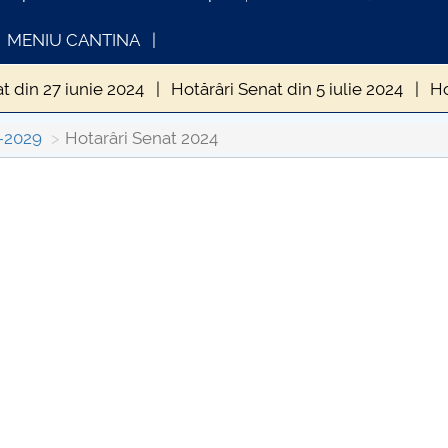
MENIU CANTINA
t din 27 iunie 2024
Hotărâri Senat din 5 iulie 2024
Ho
din 20 septembrie 2024
Hotărâri Senat din 27 septembri
4-2029
Hotarâri Senat 2024
enat din 24 octombrie 2024
Hotărâri Senat din 30 octo
OMUNICAT DE PRESA
INFORMATII ACTE S
enat din 28 noiembrie 2024
Hotărâri Senat din 13 dece
IMSTUD 26.03.2026
in 15 ianuarie 2024
Hotărâri Senat din 26 ianuarie 2024
at din 27 februarie 2024
Hotărâri Senat din 11 martie 2
t din 22 martie 2024
Hotărâri Senat din 28 martie 2024
din 25 aprilie 2024
Hotărâri Senat din 13 mai 2024
Ho