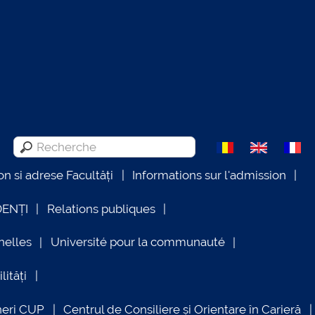
on si adrese Facultăți
Informations sur l'admission
DENȚI
Relations publiques
nelles
Université pour la communauté
lități
neri CUP
Centrul de Consiliere și Orientare în Carieră