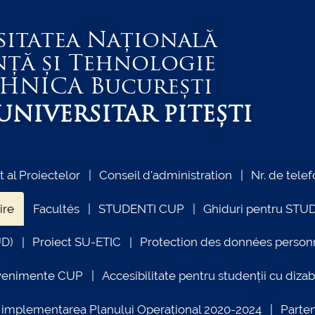
sitatea Națională
nță și Tehnologie
EHNICA
București
NIVERSITAR PITEȘTI
al Proiectelor
Conseil d'administration
Nr. de telef
ire
Facultés
STUDENTI CUP
Ghiduri pentru STU
UD)
Proiect SU-ETIC
Protection des données person
venimente CUP
Accesibilitate pentru studenții cu dizabi
ind implementarea Planului Operațional 2020-2024
Parte