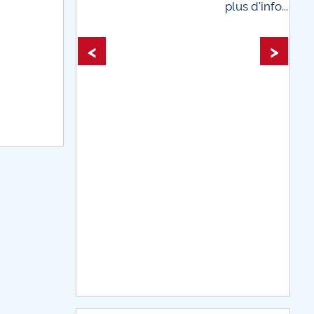
plus d'info...
plus d'info...
<
>