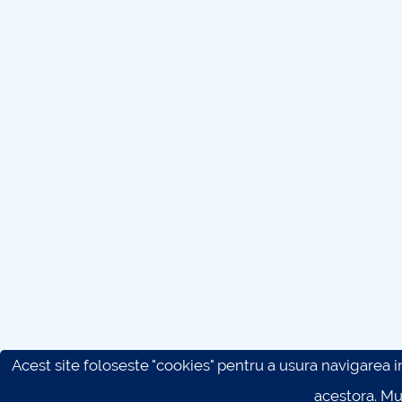
Acest site foloseste "cookies" pentru a usura navigarea in 
acestora. M