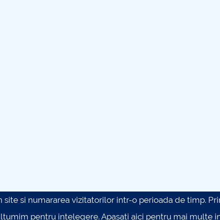
site si numararea vizitatorilor intr-o perioada de timp. Prin 
ultumim pentru intelegere.
Apasati aici pentru mai multe in