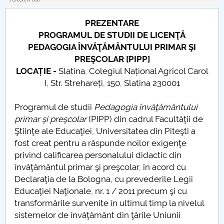
Board of Administration
PREZENTARE
Nr. de telefon si adrese Facultăți
PROGRAMUL DE STUDII DE LICENŢĂ
PEDAGOGIA ÎNVĂŢĂMÂNTULUI PRIMAR ŞI
Admission
PREŞCOLAR [PIPP]
LOCAȚIE -
Slatina, Colegiul Național Agricol Carol
Români de pretutindeni - ADMITERE
I, Str. Strehareți, 150, Slatina 230001
Senate
Programul de studii
Pedagogia învăţământului
primar şi preşcolar
(PIPP) din cadrul Facultăţii de
Faculties
Ştiinţe ale Educaţiei, Universitatea din Piteşti a
fost creat pentru a răspunde noilor exigenţe
Studenți
privind calificarea personalului didactic din
învăţământul primar şi preşcolar, în acord cu
Ghiduri pentru STUDENȚI
Declaraţia de la Bologna, cu prevederile Legii
Educaţiei Naţionale, nr. 1 / 2011 precum şi cu
Public relations
transformările survenite în ultimul timp la nivelul
sistemelor de învăţământ din ţările Uniunii
International Relations