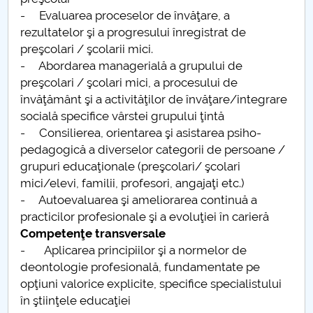
- Evaluarea proceselor de învăţare, a
Pedagogia invatamantului primar si prescolar
rezultatelor şi a progresului înregistrat de
(Alexandria)
preşcolari / şcolarii mici.
- Abordarea managerială a grupului de
Pedagogia invatamantului primar si prescolar
preşcolari / şcolari mici, a procesului de
(Campulung)
învăţământ şi a activităţilor de învăţare/integrare
socială specifice vârstei grupului ţintă
Pedagogia invatamantului primar si prescolar (RM.
- Consilierea, orientarea şi asistarea psiho-
Valcea)
pedagogică a diverselor categorii de persoane /
grupuri educaţionale (preşcolari/ şcolari
Pedagogia invatamantului primar si prescolar
mici/elevi, familii, profesori, angajaţi etc.)
(Slatina)
- Autoevaluarea şi ameliorarea continuă a
practicilor profesionale şi a evoluţiei în carieră
Competenţe transversale
- Aplicarea principiilor şi a normelor de
deontologie profesională, fundamentate pe
opţiuni valorice explicite, specifice specialistului
în ştiinţele educaţiei