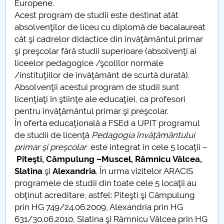
Europene.
Acest program de studii este destinat atât
PNRR
absolvenţilor de liceu cu diplomă de bacalaureat
cât şi cadrelor didactice din învăţământul primar
Proiect(PRIM STUD)
şi preşcolar fără studii superioare (absolvenţi ai
liceelor pedagogice /şcolilor normale
Proiect SU-ETIC
/instituţiilor de învăţământ de scurtă durată).
Absolvenţii acestui program de studii sunt
Personal data protection
licenţiaţi în ştiinţe ale educaţiei, ca profesori
pentru învăţământul primar şi preşcolar.
UPIT for the community
În oferta educaţională a FSEd a UPIT programul
de studii de licenţă
Pedagogia învăţământului
IOSUD/CSUD – PhD studies
primar şi preşcolar
este integrat în cele 5 locaţii –
Piteşti, Câmpulung –Muscel, Râmnicu Vâlcea,
Comisie de etica unversitară
Slatina
şi
Alexandria
. În urma vizitelor ARACIS
programele de studii din toate cele 5 locaţii au
Evenimente CUP
obţinut acreditare, astfel: Piteşti şi Câmpulung
prin HG 749/24.06.2009, Alexandria prin HG
Accesibilitate pentru studenții cu dizabilități
631/30.06.2010, Slatina şi Râmnicu Vâlcea prin HG