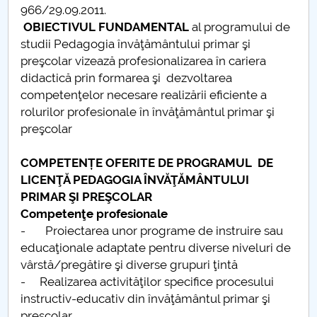
966/29.09.2011.
Raportul Conducerii Centrului Universitar Pitești
OBIECTIVUL FUNDAMENTAL
al programului de
privind implementarea Planului Operațional 2020-
studii Pedagogia învăţământului primar şi
2024
preşcolar vizează profesionalizarea în cariera
didactică prin formarea şi dezvoltarea
Parteneri CUP
competenţelor necesare realizării eficiente a
rolurilor profesionale în învăţământul primar şi
Centrul de Consiliere și Orientare în Carieră
preşcolar
Chestionar angajabilitate ALUMNI – UPB
COMPETENȚE OFERITE DE PROGRAMUL DE
LICENŢĂ PEDAGOGIA ÎNVĂŢĂMÂNTULUI
CAR2026
PRIMAR ŞI PREŞCOLAR
Competenţe profesionale
MENIU CANTINA
- Proiectarea unor programe de instruire sau
educaţionale adaptate pentru diverse niveluri de
Pedagogia învățământului primar
vârstă/pregătire şi diverse grupuri ţintă
- Realizarea activităţilor specifice procesului
Pedagogia invatamantului primar si prescolar
instructiv-educativ din învăţământul primar şi
preşcolar