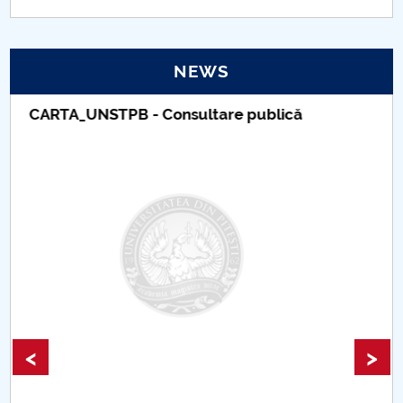
NEWS
Taxe de școlarizare indexate – Centrul
Universitar Pitești
<
>