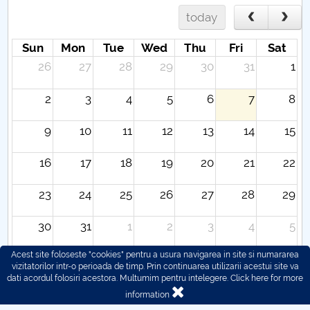
today
Sun
Mon
Tue
Wed
Thu
Fri
Sat
26
27
28
29
30
31
1
2
3
4
5
6
7
8
9
10
11
12
13
14
15
16
17
18
19
20
21
22
23
24
25
26
27
28
29
30
31
1
2
3
4
5
Acest site foloseste "cookies" pentru a usura navigarea in site si numararea
vizitatorilor intr-o perioada de timp. Prin continuarea utilizarii acestui site va
dati acordul folosiri acestora. Multumim pentru intelegere.
Click here for more
information