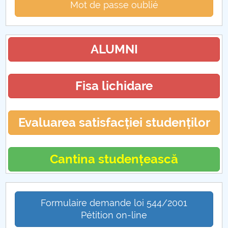
Mot de passe oublié
ALUMNI
Fisa lichidare
Evaluarea satisfacției studenților
Cantina studențească
Formulaire demande loi 544/2001
Pétition on-line