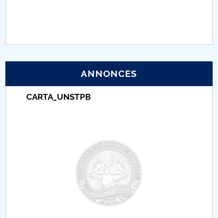
PNRR
Proiect (PRIM STUD)
Proiect SU-ETIC
ANNONCES
Protection des données personnelles
CARTA_UNSTPB
Université pour la communauté
Études doctorales
Comisie de etica unversitară
Evenimente CUP
Accesibilitate pentru studenții cu dizabilități