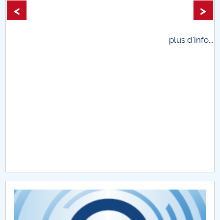
<
>
Raportul Conducerii Centrului Universitar Pitești
privind implementarea Planului Operațional 2020-
2024
plus d'info...
Parteneri CUP
Centrul de Consiliere și Orientare în Carieră
Chestionar angajabilitate ALUMNI – UPB
CAR2026
MENIU CANTINA
Admitere 2024
Management DAMK