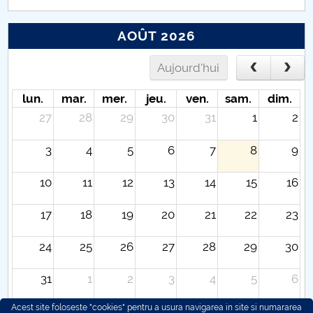
AOÛT 2026
Aujourd'hui
lun.
mar.
mer.
jeu.
ven.
sam.
dim.
27
28
29
30
31
1
2
3
4
5
6
7
8
9
10
11
12
13
14
15
16
17
18
19
20
21
22
23
24
25
26
27
28
29
30
31
1
2
3
4
5
6
Acest site foloseste "cookies" pentru a usura navigarea in site si numararea