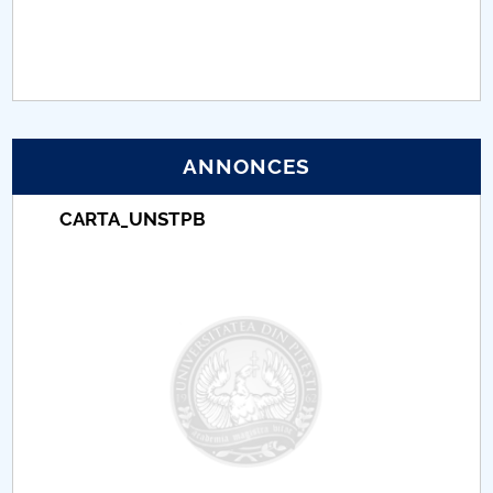
PNRR
Proiect (PRIM STUD)
Proiect SU-ETIC
ANNONCES
Protection des données personnelles
CARTA_UNSTPB
Université pour la communauté
Études doctorales
Comisie de etica unversitară
Evenimente CUP
Accesibilitate pentru studenții cu dizabilități