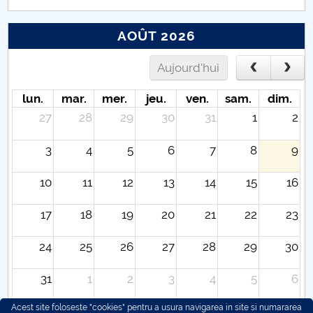
AOÛT 2026
Aujourd'hui
lun.
mar.
mer.
jeu.
ven.
sam.
dim.
27
28
29
30
31
1
2
3
4
5
6
7
8
9
10
11
12
13
14
15
16
17
18
19
20
21
22
23
24
25
26
27
28
29
30
31
1
2
3
4
5
6
Acest site foloseste "cookies" pentru a usura navigarea in site si numararea