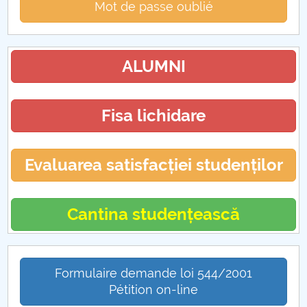
Mot de passe oublié
ALUMNI
Fisa lichidare
Evaluarea satisfacției studenților
Cantina studențească
Formulaire demande loi 544/2001
Pétition on-line