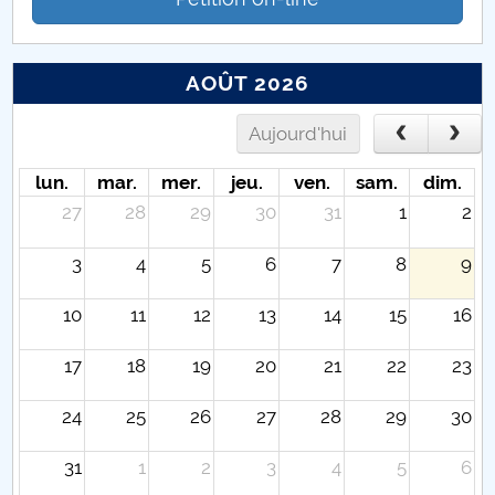
AOÛT 2026
Aujourd'hui
lun.
mar.
mer.
jeu.
ven.
sam.
dim.
27
28
29
30
31
1
2
3
4
5
6
7
8
9
10
11
12
13
14
15
16
17
18
19
20
21
22
23
24
25
26
27
28
29
30
31
1
2
3
4
5
6