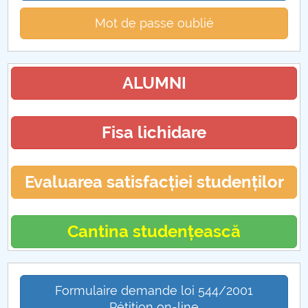
Mot de passe oublié
ALUMNI
Fisa lichidare
Evaluarea satisfacției studenților
Cantina studențească
Formulaire demande loi 544/2001
Pétition on-line