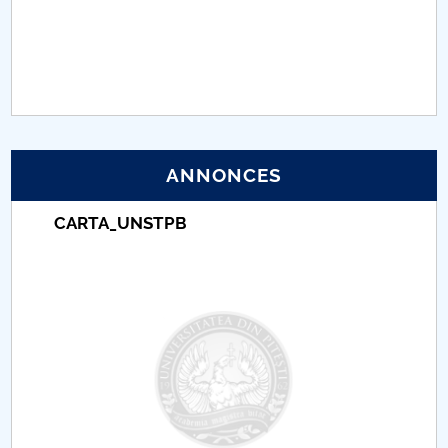
PNRR
Proiect (PRIM STUD)
Proiect SU-ETIC
ANNONCES
Protection des données personnelles
CARTA_UNSTPB
Université pour la communauté
Études doctorales
Comisie de etica unversitară
Evenimente CUP
Accesibilitate pentru studenții cu dizabilități