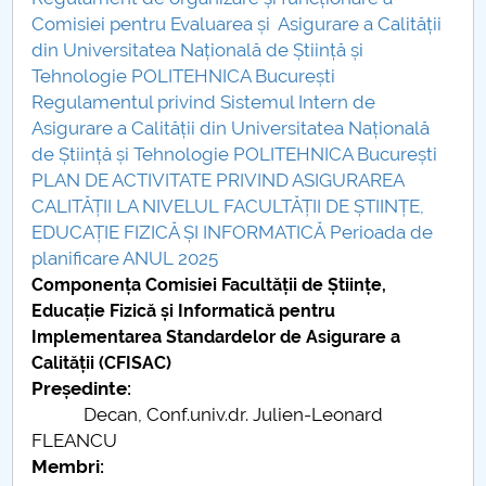
Conseil d'administration
Comisiei pentru Evaluarea și Asigurare a Calității
din Universitatea Națională de Știință și
Nr. de telefon si adrese Facultăți
Tehnologie POLITEHNICA București
Regulamentul privind Sistemul Intern de
Informations sur l'admission
Asigurare a Calității din Universitatea Națională
de Știință și Tehnologie POLITEHNICA București
Români de pretutindeni - ADMITERE
PLAN DE ACTIVITATE PRIVIND ASIGURAREA
CALITĂȚII LA NIVELUL FACULTĂȚII DE ȘTIINȚE,
Sénat universitaire
EDUCAȚIE FIZICĂ ȘI INFORMATICĂ Perioada de
planificare ANUL 2025
Facultés
Componența Comisiei Facultății de Științe,
Educație Fizică și Informatică pentru
STUDENTI CUP
Implementarea Standardelor de Asigurare a
Calității (CFISAC)
Ghiduri pentru STUDENȚI
Președinte:
Decan, Conf.univ.dr. Julien-Leonard
Relations publiques
FLEANCU
Membri:
Relations Internationales