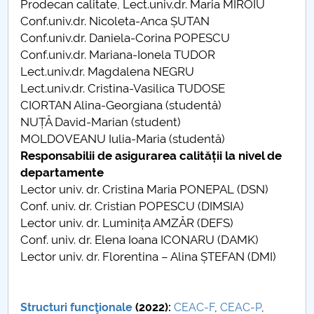
Prodecan calitate, Lect.univ.dr. Maria MIROIU
Conf.univ.dr. Nicoleta-Anca ȘUTAN
PNRR
Conf.univ.dr. Daniela-Corina POPESCU
Conf.univ.dr. Mariana-Ionela TUDOR
Proiect (PRIM STUD)
Lect.univ.dr. Magdalena NEGRU
Lect.univ.dr. Cristina-Vasilica TUDOSE
Proiect SU-ETIC
CIORTAN Alina-Georgiana (studentă)
NUȚĂ David-Marian (student)
Protection des données personnelles
MOLDOVEANU Iulia-Maria (studentă)
Responsabilii de asigurarea calității la nivel de
Université pour la communauté
departamente
Lector univ. dr. Cristina Maria PONEPAL (DSN)
Études doctorales
Conf. univ. dr. Cristian POPESCU (DIMSIA)
Lector univ. dr. Luminița AMZĂR (DEFS)
Comisie de etica unversitară
Conf. univ. dr. Elena Ioana ICONARU (DAMK)
Lector univ. dr. Florentina – Alina ȘTEFAN (DMI)
Evenimente CUP
Accesibilitate pentru studenții cu dizabilități
Structuri funcţionale
(2022):
CEAC-F
,
CEAC-P
,