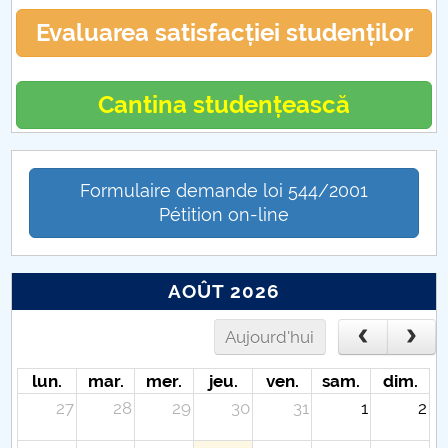
Evaluarea satisfacției studenților
Cantina studențească
Formulaire demande loi 544/2001
Pétition on-line
AOÛT 2026
Aujourd'hui
lun.
mar.
mer.
jeu.
ven.
sam.
dim.
27
28
29
30
31
1
2