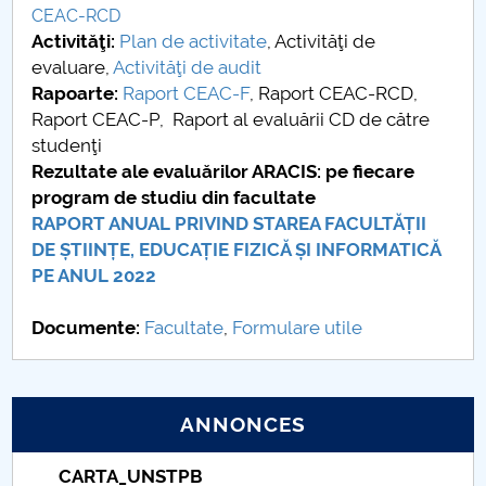
CEAC-RCD
Raportul Conducerii Centrului Universitar Pitești
Activităţi:
Plan de activitate
, Activităţi de
privind implementarea Planului Operațional 2020-
evaluare,
Activităţi de audit
2024
Rapoarte:
Raport CEAC-F
, Raport CEAC-RCD,
Raport CEAC-P, Raport al evaluării CD de către
Parteneri CUP
studenţi
Rezultate ale evaluărilor ARACIS: pe fiecare
Centrul de Consiliere și Orientare în Carieră
program de studiu din facultate
RAPORT ANUAL PRIVIND STAREA FACULTĂȚII
Chestionar angajabilitate ALUMNI – UPB
DE ȘTIINȚE, EDUCAȚIE FIZICĂ ȘI INFORMATICĂ
PE ANUL 2022
CAR2026
Documente:
Facultate
,
Formulare utile
MENIU CANTINA
Comisiile de Evaluare şi Asigurarea Calităţii
ANNONCES
Activităţi de audit
Taxe de școlarizare indexate – Centrul