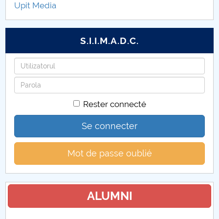
Upit Media
TEZE DE DOCTORAT
ABILITĂRI
S.I.I.M.A.D.C.
FORMULARE UTILE
Identifiant
Mot
de
Rester connecté
passe
Se connecter
Mot de passe oublié
ALUMNI