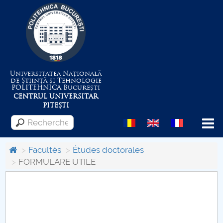
Universitatea Națională
de Știință și Tehnologie
POLITEHNICA
București
CENTRUL UNIVERSITAR
PITEȘTI
Menu
Facultés
Études doctorales
FORMULARE UTILE
Despre Universitate
Centrul de Management al Proiectelor