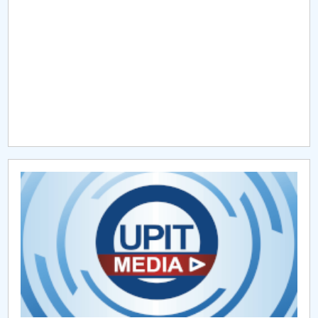
Raportul Conducerii Centrului Universitar Pitești
privind implementarea Planului Operațional 2020-
2024
Parteneri CUP
Centrul de Consiliere și Orientare în Carieră
Chestionar angajabilitate ALUMNI – UPB
CAR2026
MENIU CANTINA
ȘCOLI DOCTORALE
ADMITERE DOCTORATE