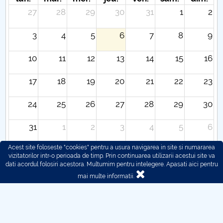
27
28
29
30
31
1
2
3
4
5
6
7
8
9
10
11
12
13
14
15
16
17
18
19
20
21
22
23
24
25
26
27
28
29
30
31
1
2
3
4
5
6
Acest site foloseste "cookies" pentru a usura navigarea in site si numararea
vizitatorilor intr-o perioada de timp. Prin continuarea utilizarii acestui site va
dati acordul folosiri acestora. Multumim pentru intelegere.
Apasati aici pentru
mai multe informatii.