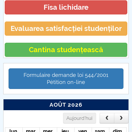
Fisa lichidare
Evaluarea satisfacției studenților
Cantina studențească
Formulaire demande loi 544/2001
Pétition on-line
AOÛT 2026
Aujourd'hui
lun.
mar.
mer.
jeu.
ven.
sam.
dim.