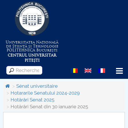
Universitatea Națională
de Știință și Tehnologie
POLITEHNICA
București
CENTRUL UNIVERSITAR
PITEȘTI
Menu
Sénat universitaire
Hotararile Senatului 2024-2029
Hotărâri Senat 2025
Despre Universitate
Hotărâri Senat din 30 ianuarie 2025
Centrul de Management al Proiectelor