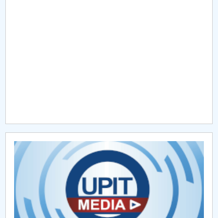
Raportul Conducerii Centrului Universitar Pitești
privind implementarea Planului Operațional 2020-
2024
Parteneri CUP
Centrul de Consiliere și Orientare în Carieră
Chestionar angajabilitate ALUMNI – UPB
CAR2026
MENIU CANTINA
Hotărâri Senat din 30 ianuarie 2025
Hotărâri Senat din 14 iulie 2025