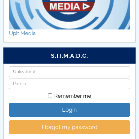
Formare continuă - programe si grade didactice
Proiect PISA
Upit Media
Finalizare studii
S.I.I.M.A.D.C.
Personal didactic
Username
ROMANIAN LANGUAGE PREPARATORY YEAR
Password
Programe de master DSE
Remember me
Conversie Pedagogia învățământului primar și
Login
preșcolar
I forgot my password
Anunturi