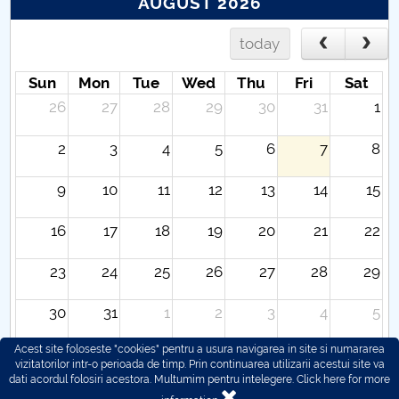
AUGUST 2026
today
Sun
Mon
Tue
Wed
Thu
Fri
Sat
26
27
28
29
30
31
1
2
3
4
5
6
7
8
9
10
11
12
13
14
15
16
17
18
19
20
21
22
23
24
25
26
27
28
29
30
31
1
2
3
4
5
Acest site foloseste "cookies" pentru a usura navigarea in site si numararea
vizitatorilor intr-o perioada de timp. Prin continuarea utilizarii acestui site va
dati acordul folosiri acestora. Multumim pentru intelegere.
Click here for more