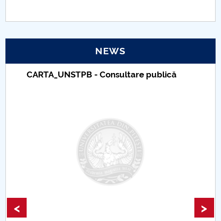
PNRR
Proiect(PRIM STUD)
NEWS
Proiect SU-ETIC
CARTA_UNSTPB - Consultare publică
Personal data protection
UPIT for the community
IOSUD/CSUD – PhD studies
Comisie de etica unversitară
Evenimente CUP
<
>
Accesibilitate pentru studenții cu dizabilități