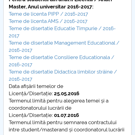
Board of Administration
Master, Anul universitar 2016-2017:
Teme de licenta PIPP / 2016-2017
Nr. de telefon si adrese Facultăți
Teme de licenta AMS / 2016-2017
Teme de disertatie Educatie Timpurie / 2016-
Admission
2017
Teme de disertatie Management Educational /
Români de pretutindeni - ADMITERE
2016-2017
Teme de disertatie Consiliere Educationala /
Senate
2016-2017
Teme de disertatie Didactica limbilor străine /
Faculties
2016-2017
Data afișării temelor de
Studenți
Licență/Disertație:
25.05.2016
Termenul limită pentru alegerea temei și a
Ghiduri pentru STUDENȚI
coordonatorului lucrării de
Licență/Disertație:
01.07.2016
Public relations
Termenul limită pentru semnarea contractului
între student/masterand și coordonatorul lucrării
International Relations