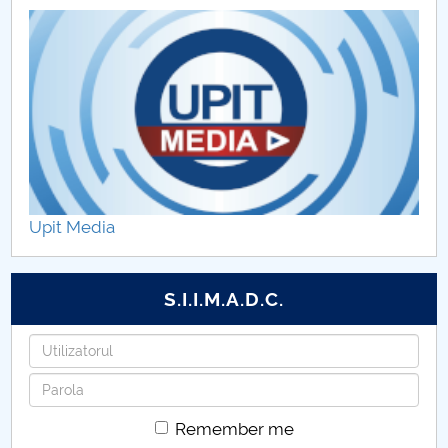
Programe de licență DSE
Cercetare
ÎNDRUMĂTORI GRUPE, PRACTICĂ, COORDONARE
PROGRAME STUDII DSE
ORGANIZARE PRACTICĂ STUDENȚI DSE
Upit Media
Anunțuri pentru studenți
EVENIMENTE DSE
S.I.I.M.A.D.C.
Username
Password
Remember me