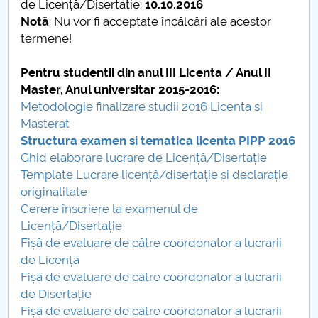
de Licență/Disertație:
10.10.2016
Notă
: Nu vor fi acceptate încălcări ale acestor
PNRR
termene!
Proiect(PRIM STUD)
Pentru studentii din anul III Licenta / Anul II
Master, Anul universitar 2015-2016:
Proiect SU-ETIC
Metodologie finalizare studii 2016 Licenta si
Masterat
Personal data protection
Structura examen si tematica licenta PIPP 2016
Ghid elaborare lucrare de Licență/Disertație
UPIT for the community
Template Lucrare licență/disertație și declarație
originalitate
IOSUD/CSUD – PhD studies
Cerere înscriere la examenul de
Licență/Disertație
Comisie de etica unversitară
Fișă de evaluare de către coordonator a lucrarii
de Licență
Evenimente CUP
Fișă de evaluare de către coordonator a lucrarii
de Disertație
Accesibilitate pentru studenții cu dizabilități
Fișă de evaluare de către coordonator a lucrarii