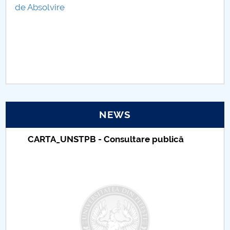
de A
bsolvire
Raportul Conducerii Centrului Universitar Pitești
privind implementarea Planului Operațional 2020-
2024
Parteneri CUP
Centrul de Consiliere și Orientare în Carieră
NEWS
Chestionar angajabilitate ALUMNI – UPB
Taxe de școlarizare indexate – Centrul
CAR2026
Universitar Pitești
MENIU CANTINA
Centrul de cercetări ştiinţifice în domeniul
psihopedagogiei aplicate PRO-ED-EXPERT
SBESS Journal