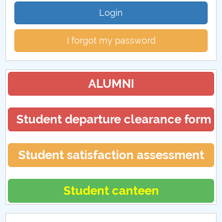
Login
I forgot my password
ALUMNI
Student departure clearance form
Student satisfaction assessment
Student canteen