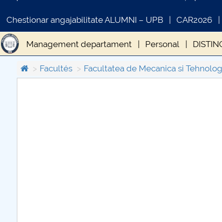
Chestionar angajabilitate ALUMNI – UPB
CAR2026
Management departament
Personal
DISTIN
Sesiunea de comunicări studențești
Arena opini
Facultés
Facultatea de Mecanica si Tehnolog
Premierea studenților de TOP
Școala de vară 
COMUNICAT DE PRESA
PRIMSTUD 26.03.2026