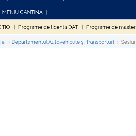
MENIU CANTINA
CTIO
Programe de licenta DAT
Programe de master
ilor
Proiect studentesc KLC
Proiect studentesc - f
ie
Departamentul Autovehicule și Transporturi
Sesiu
- INTRODUCERE ÎN TAINELE INGINERIEI AUTOMOBILULUI
INFORMATII ACTE STUDII
CARTA_UNS