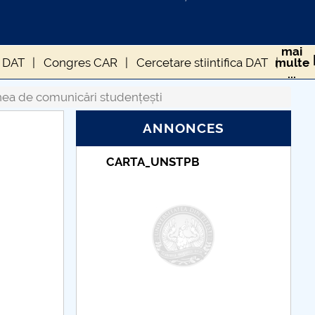
mai
 DAT
Congres CAR
Cercetare stiintifica DAT
multe
...
ormula EASTER
Salonul Student Auto
nea de comunicări studențești
ANNONCES
TPB
Taxe de școlarizare
indexate – Centrul
Universitar Pitești