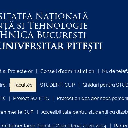
sitatea Națională
nță și Tehnologie
EHNICA
București
NIVERSITAR PITEȘTI
al Proiectelor
Conseil d'administration
Nr. de telef
ire
Facultés
STUDENTI CUP
Ghiduri pentru STU
UD)
Proiect SU-ETIC
Protection des données person
venimente CUP
Accesibilitate pentru studenții cu dizabi
ind implementarea Planului Operațional 2020-2024
Parte