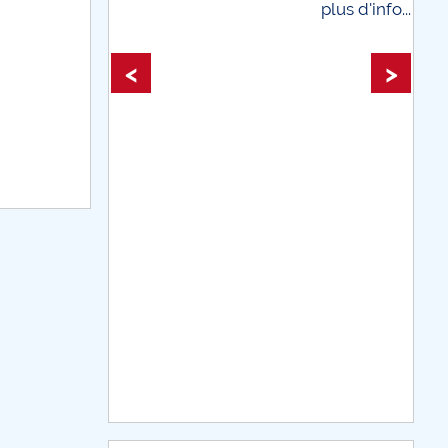
plus d'info...
plus d'info
<
>