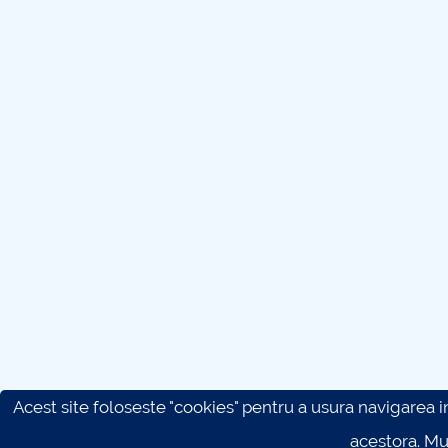
Acest site foloseste "cookies" pentru a usura navigarea in 
acestora. M