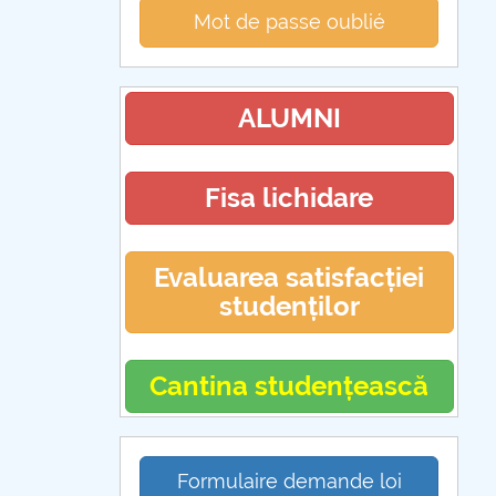
Mot de passe oublié
ALUMNI
Fisa lichidare
Evaluarea satisfacției
studenților
Cantina studențească
Formulaire demande loi