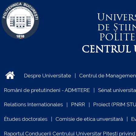
Univer
de Știi
POLIT
CENTRUL U
Despre Universitate
Centrul de Management 
Români de pretutindeni - ADMITERE
Sénat universita
Relations Internationales
PNRR
Proiect (PRIM ST
Études doctorales
Comisie de etica unversitară
E
Raportul Conducerii Centrului Universitar Pitești priv