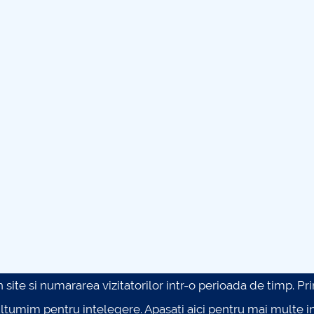
site si numararea vizitatorilor intr-o perioada de timp. Prin 
ultumim pentru intelegere.
Apasati aici pentru mai multe in