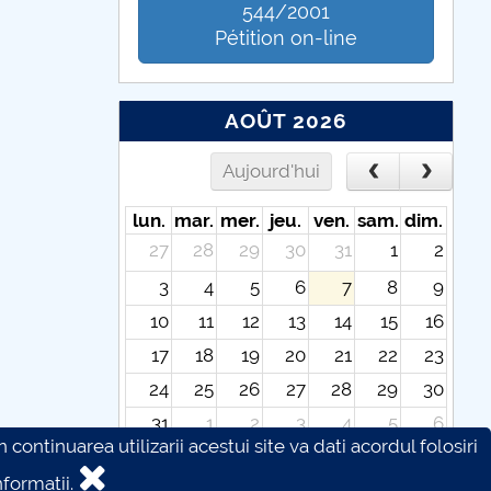
544/2001
Pétition on-line
AOÛT 2026
Aujourd'hui
lun.
mar.
mer.
jeu.
ven.
sam.
dim.
27
28
29
30
31
1
2
3
4
5
6
7
8
9
10
11
12
13
14
15
16
17
18
19
20
21
22
23
24
25
26
27
28
29
30
31
1
2
3
4
5
6
continuarea utilizarii acestui site va dati acordul folosiri
formatii.