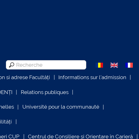
on si adrese Facultăți
Informations sur l'admission
DENȚI
Relations publiques
nelles
Université pour la communauté
lități
neri CUP
Centrul de Consiliere și Orientare în Carieră