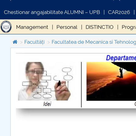
Chestionar angajabilitate ALUMNI – UPB
CAR2026
Management
Personal
DISTINCTIO
Progra
Sesiunea de comunicări studențești
Arena opini
Facultăți
Facultatea de Mecanica si Tehnolog
Premierea studenților de TOP
Școala de vară 
COMUNICAT DE PRESA
IN
PRIMSTUD 26.03.2026