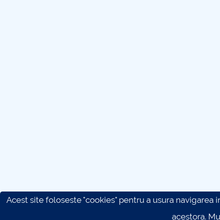
Acest site foloseste "cookies" pentru a usura navigarea in 
acestora. M