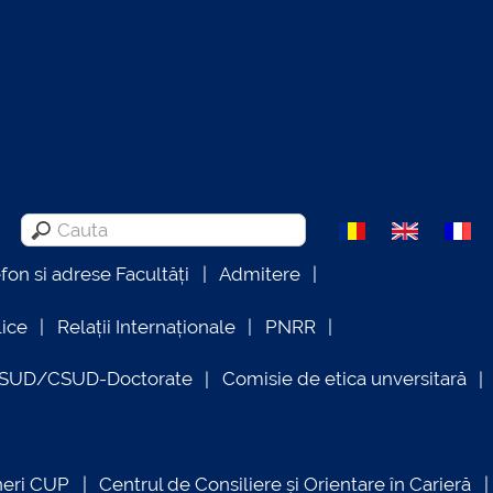
efon si adrese Facultăți
Admitere
lice
Relații Internaționale
PNRR
OSUD/CSUD-Doctorate
Comisie de etica unversitară
neri CUP
Centrul de Consiliere și Orientare în Carieră