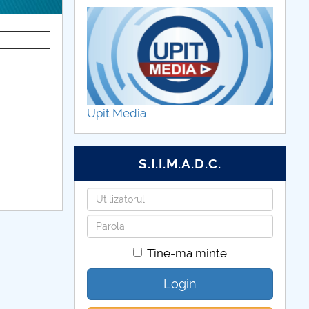
Upit Media
S.I.I.M.A.D.C.
Utilizatorul
Parola
Tine-ma minte
Login