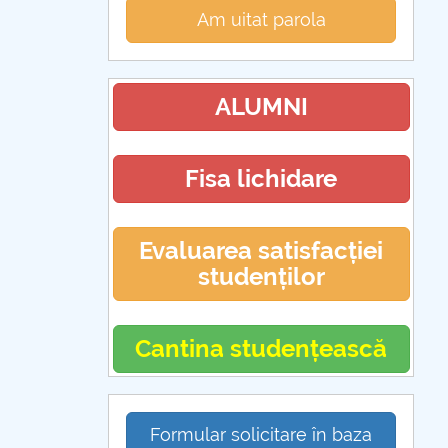
Am uitat parola
ALUMNI
Fisa lichidare
Evaluarea satisfacției
studenților
Cantina studențească
Formular solicitare în baza