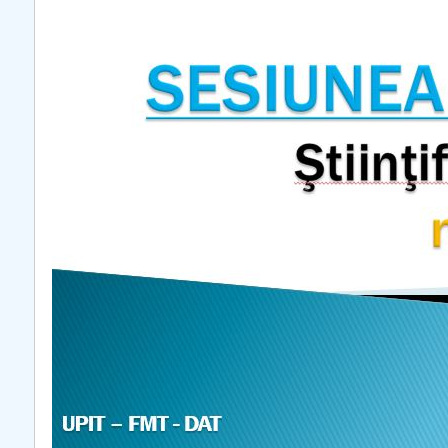
COMUNICAT Eveniment de
informare și promovare a
ofertei educaționale
universitare la Colegiul
Teoretic „Ion Cantacuzino”
Piteşti 26.03.2026
COMUNICAT Eveniment de
informare �...
mai multe informatii...