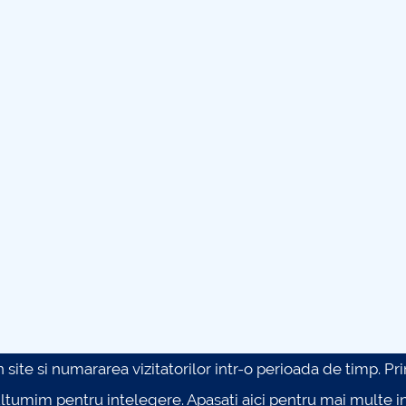
site si numararea vizitatorilor intr-o perioada de timp. Prin 
ultumim pentru intelegere.
Apasati aici pentru mai multe in