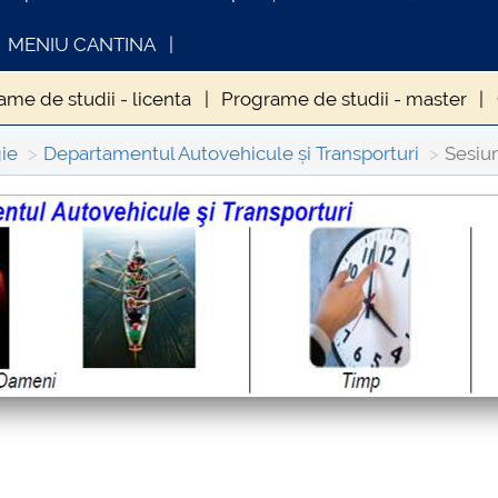
MENIU CANTINA
me de studii - licenta
Programe de studii - master
ilor
Proiectul studentesc KLC
Proiect studentesc -
ie
Departamentul Autovehicule și Transporturi
Sesiu
- INTRODUCERE ÎN TAINELE INGINERIEI AUTOMOBILULUI
FORMATII ACTE STUDII
CARTA_UNSTPB -
Consultare publică