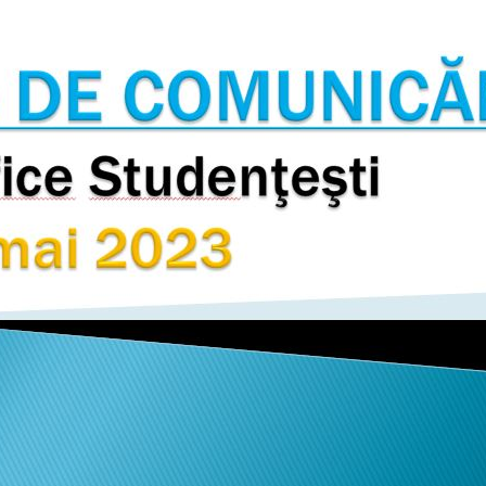
mai multe informatii...
Consultare publică
UNSTPB Având în v
prevederile Legii
Învățământului Super
în spiritul transparen
decizionale și asumă
responsabi...
mai multe