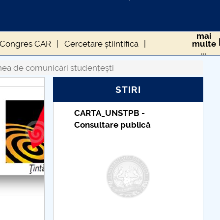
mai
Congres CAR
Cercetare științifică
multe
...
 formula EASTER
Poli Auto Fest
nea de comunicări studențești
STIRI
Taxe de școlarizare
indexate – Centrul
Universitar Pitești