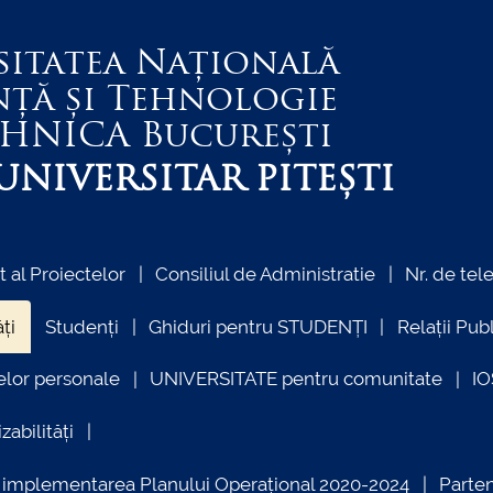
sitatea Națională
nță și Tehnologie
EHNICA
București
NIVERSITAR PITEȘTI
al Proiectelor
Consiliul de Administratie
Nr. de tel
ți
Studenți
Ghiduri pentru STUDENȚI
Relații Pub
elor personale
UNIVERSITATE pentru comunitate
I
zabilități
ind implementarea Planului Operațional 2020-2024
Parte