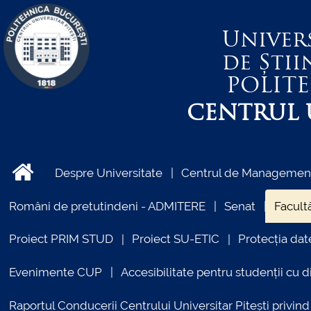
Univer
de Știi
POLIT
CENTRUL U
Despre Universitate
Centrul de Management 
Români de pretutindeni - ADMITERE
Senat
Facultă
Proiect PRIM STUD
Proiect SU-ETIC
Protecția dat
Evenimente CUP
Accesibilitate pentru studenții cu di
Raportul Conducerii Centrului Universitar Pitești priv