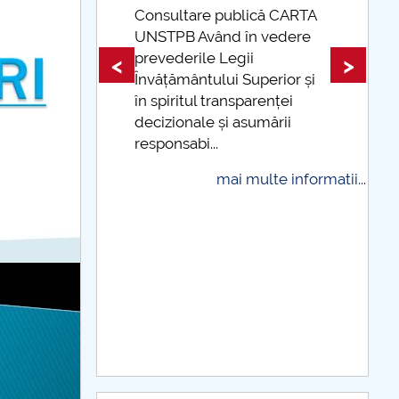
 CARTA
edere
Taxe de școlarizare
indexate Taxele se pot plăti
<
>
ior și
și cu cardul
ței
mai multe informatii...
rii
 informatii...