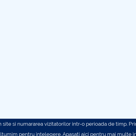
site si numararea vizitatorilor intr-o perioada de timp. Prin 
ultumim pentru intelegere.
Apasati aici pentru mai multe in