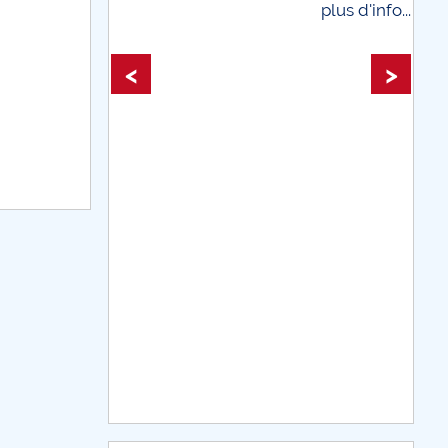
plus d'info...
plus
<
>