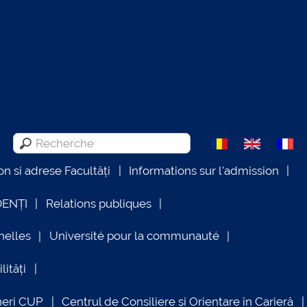
on si adrese Facultăți
Informations sur l'admission
DENȚI
Relations publiques
nelles
Université pour la communauté
lități
neri CUP
Centrul de Consiliere și Orientare în Carieră