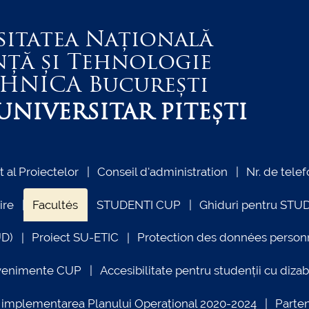
sitatea Națională
nță și Tehnologie
EHNICA
București
NIVERSITAR PITEȘTI
al Proiectelor
Conseil d'administration
Nr. de telef
ire
Facultés
STUDENTI CUP
Ghiduri pentru STU
UD)
Proiect SU-ETIC
Protection des données person
venimente CUP
Accesibilitate pentru studenții cu dizabi
ind implementarea Planului Operațional 2020-2024
Parte