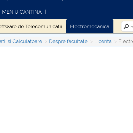
MENIU CANTINA
Software de Telecomunicatii
Electromecanica
tii si Calculatoare
Despre facultate
Licenta
Elect
INFORMATII ACTE STUDII
CARTA