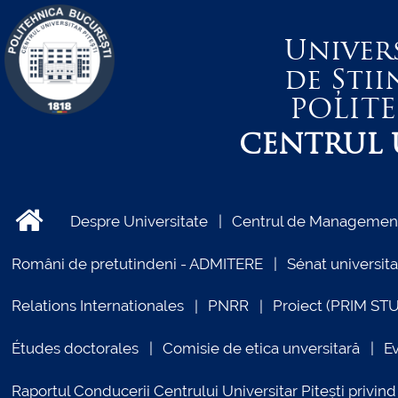
Univer
de Știi
POLIT
CENTRUL U
Despre Universitate
Centrul de Management 
Români de pretutindeni - ADMITERE
Sénat universita
Relations Internationales
PNRR
Proiect (PRIM ST
Études doctorales
Comisie de etica unversitară
E
Raportul Conducerii Centrului Universitar Pitești priv