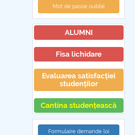
Mot de passe oublié
ALUMNI
Fisa lichidare
Evaluarea satisfacției
studenților
Cantina studențească
Formulaire demande loi