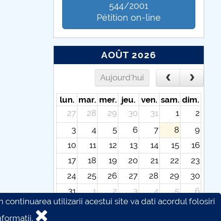
544/2001
Pétition on-line
AOÛT 2026
Aujourd'hui
lun.
mar.
mer.
jeu.
ven.
sam.
dim.
27
28
29
30
31
1
2
3
4
5
6
7
8
9
10
11
12
13
14
15
16
17
18
19
20
21
22
23
24
25
26
27
28
29
30
31
1
2
3
4
5
6
continuarea utilizarii acestui site va dati acordul folosiri
formatii.