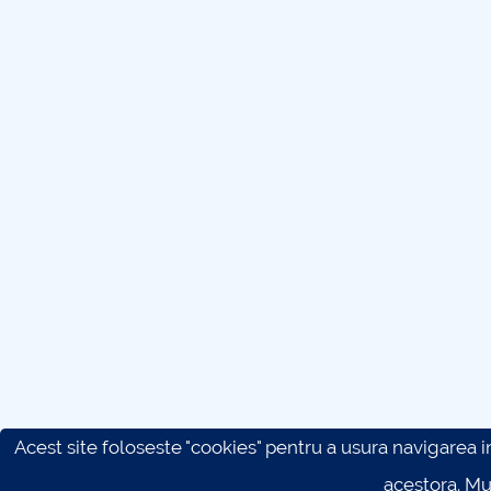
Acest site foloseste "cookies" pentru a usura navigarea in 
acestora. M