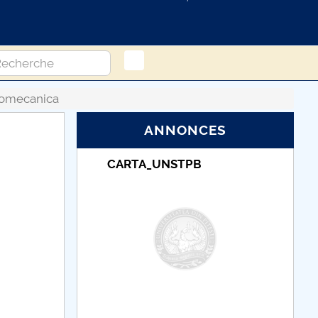
romecanica
ANNONCES
_UNSTPB
Taxe de școlarizare
indexate – Centrul
Universitar Pitești