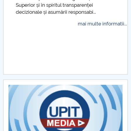
Superior și în spiritul transparenței
Raportul Conducerii Centrului Universitar Pitești
decizionale și asumării responsabi...
privind implementarea Planului Operațional 2020-
2024
mai multe informatii...
Parteneri CUP
Centrul de Consiliere și Orientare în Carieră
Chestionar angajabilitate ALUMNI – UPB
CAR2026
MENIU CANTINA
Calculatoare
Electronica Aplicata