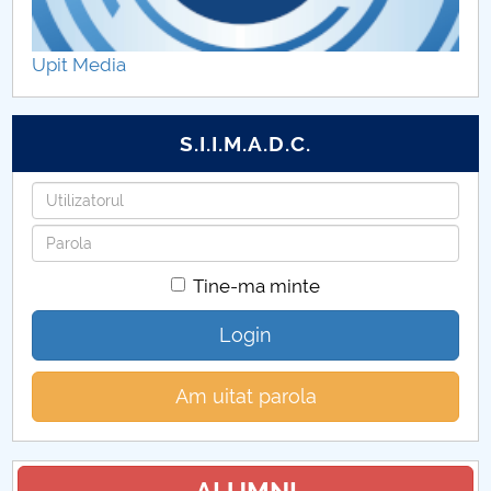
Retele si Software de Telecomunicatii
Upit Media
Electromecanica
S.I.I.M.A.D.C.
Utilizatorul
Parola
Tine-ma minte
Login
Am uitat parola