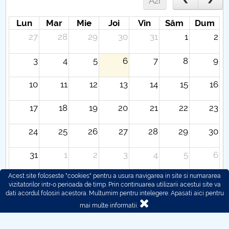
Azi
Lun
Mar
Mie
Joi
Vin
Sâm
Dum
27
28
29
30
31
1
2
3
4
5
6
7
8
9
10
11
12
13
14
15
16
17
18
19
20
21
22
23
24
25
26
27
28
29
30
31
1
2
3
4
5
6
Acest site foloseste "cookies" pentru a usura navigarea in site si numararea
vizitatorilor intr-o perioada de timp. Prin continuarea utilizarii acestui site va
dati acordul folosiri acestora. Multumim pentru intelegere.
Apasati aici pentru
mai multe informatii.