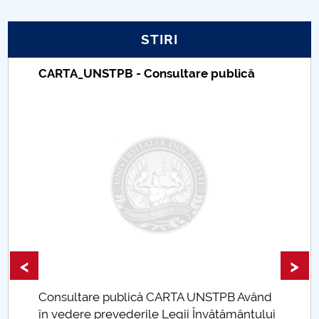
PNRR
STIRI
Proiect PRIM STUD
CARTA_UNSTPB - Consultare publică
Proiect SU-ETIC
Protecția datelor personale
UNIVERSITATE pentru comunitate
IOSUD/CSUD-Doctorate
Comisie de etica unversitară
<
>
Evenimente CUP
Consultare publică CARTA UNSTPB Având
Accesibilitate pentru studenții cu dizabilități
.
în vedere prevederile Legii Învățământului