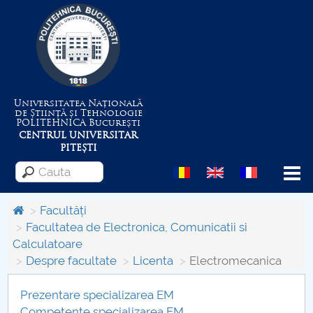
Universitatea Națională
de Știință și Tehnologie
POLITEHNICA
București
CENTRUL UNIVERSITAR
PITEȘTI
Menu
Facultăți
Facultatea de Electronica, Comunicatii si
Calculatoare
Despre Universitate
Despre facultate
Licenta
Electromecanica
Centrul de Management al Proiectelor
Prezentare specializarea EM
Competente specializarea EM