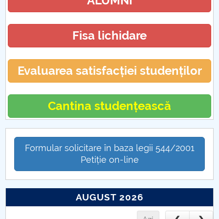
ALUMNI
Fisa lichidare
Evaluarea satisfacției studenților
Cantina studențească
Formular solicitare în baza legii 544/2001
Petiție on-line
AUGUST 2026