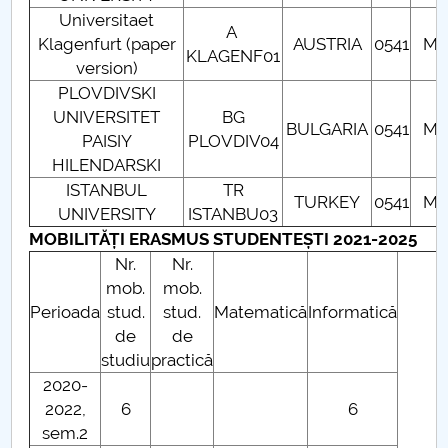
Cercetare științifică
Universitaet
A
Klagenfurt (paper
AUSTRIA
0541
Ma
KLAGENF01
Relaţii cu mediul socio-economic
version)
PLOVDIVSKI
Alegeri Departament
UNIVERSITET
BG
BULGARIA
0541
Ma
PAISIY
PLOVDIV04
BULETIN ȘTIINȚIFIC
HILENDARSKI
ISTANBUL
TR
TURKEY
0541
Ma
UNIVERSITY
ISTANBU03
MOBILITĂȚI ERASMUS STUDENTEȘTI 2021-2025
Nr.
Nr.
mob.
mob.
Perioada
stud.
stud.
Matematică
Informatică
de
de
studiu
practică
2020-
2022,
6
6
sem.2