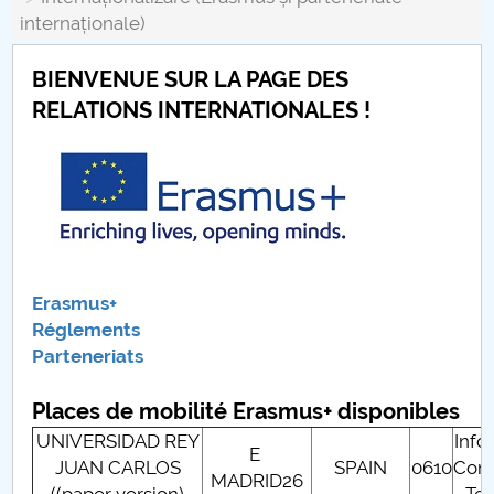
Conseil d'administration
internaționale)
Nr. de telefon si adrese Facultăți
BIENVENUE SUR LA PAGE DES
Informations sur l'admission
RELATIONS INTERNATIONALES !
Români de pretutindeni - ADMITERE
Sénat universitaire
Facultés
Erasmus+
STUDENTI CUP
Réglements
Parteneriats
Ghiduri pentru STUDENȚI
Places de mobilité Erasmus+ disponibles
Relations publiques
UNIVERSIDAD REY
Info
E
JUAN CARLOS
SPAIN
0610
Com
MADRID26
Relations Internationales