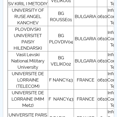
VELIKO01
SV KIRIL I METODIY
Tec
Raportul Conducerii Centrului Universitar Pitești
UNIVERSITY OF
Info
BG
privind implementarea Planului Operațional 2020-
RUSE ANGEL
BULGARIA
0610
Com
ROUSSE01
2024
KANCHEV
Tec
PLOVDIVSKI
Info
Parteneri CUP
UNIVERSITET
BG
BULGARIA
0610
Com
PAISIY
PLOVDIV04
Tec
Centrul de Consiliere și Orientare în Carieră
HILENDARSKI
Vasil Levski
Info
BG
Chestionar angajabilitate ALUMNI – UPB
National Military
BULGARIA
0610
Com
VELIKO02
University
Tec
CAR2026
UNIVERSITE DE
Info
LORRAINE
F NANCY43
FRANCE
0610
Com
MENIU CANTINA
(TELECOM)
Tec
UNIVERSITE DE
Info
Admitere Matematică-Informatică
LORRAINE (MIM
F NANCY43
FRANCE
0610
Com
Metz)
Tec
PLANURI DE INVĂȚĂMÂNT
Info
UNIVERSITE PARIS