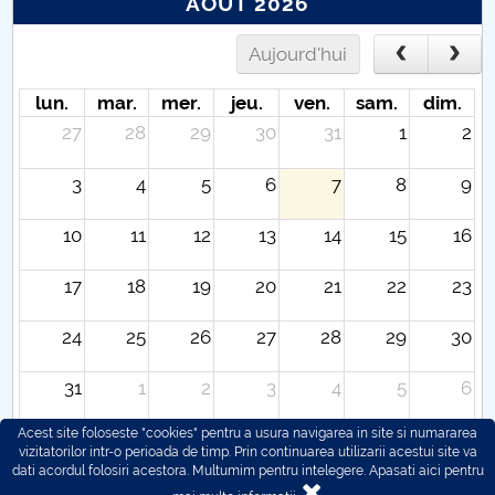
AOÛT 2026
Aujourd'hui
lun.
mar.
mer.
jeu.
ven.
sam.
dim.
27
28
29
30
31
1
2
3
4
5
6
7
8
9
10
11
12
13
14
15
16
17
18
19
20
21
22
23
24
25
26
27
28
29
30
31
1
2
3
4
5
6
Acest site foloseste "cookies" pentru a usura navigarea in site si numararea
vizitatorilor intr-o perioada de timp. Prin continuarea utilizarii acestui site va
dati acordul folosiri acestora. Multumim pentru intelegere.
Apasati aici pentru