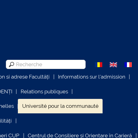
on si adrese Facultăți
Informations sur l'admission
DENȚI
Relations publiques
nelles
Université pour la communauté
lități
neri CUP
Centrul de Consiliere și Orientare în Carieră