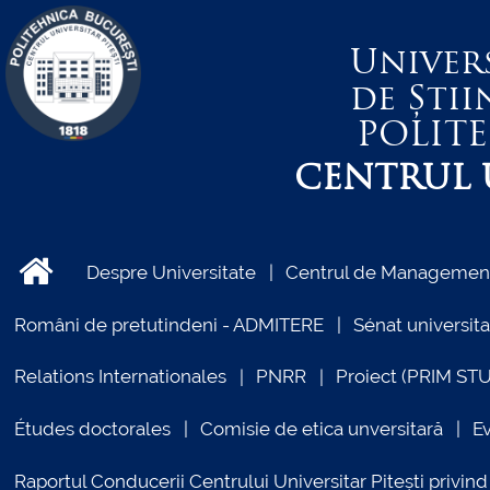
Univer
de Știi
POLIT
CENTRUL U
Despre Universitate
Centrul de Management 
Români de pretutindeni - ADMITERE
Sénat universita
Relations Internationales
PNRR
Proiect (PRIM ST
Études doctorales
Comisie de etica unversitară
E
Raportul Conducerii Centrului Universitar Pitești priv