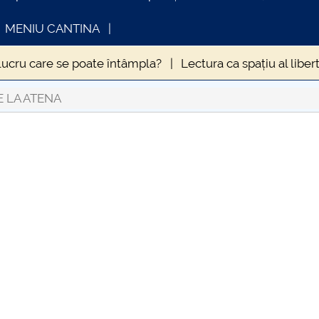
MENIU CANTINA
lucru care se poate întâmpla?
Lectura ca spațiu al libert
MPTOMATOLOGIEI CLINICE A INFECȚIEI CU VIRUSUL SA
E LA ATENA
ZOLĂRII
Hristos este același, ieri și azi și în veci
INFORMATII ACTE STUDII
CARTA_UNS
in anul 2020
Influența sedentarismului asupra stării de 
9. La ce să ne aşteptăm?
ERA NECESARĂ DEROGAREA
ale
Când „a fost odată” devine „se-ntâmplă acum” și 
uma Antonină” – o pandemie devastatoare la apogeul Imp
umei din vremea lui Caragea Vodă
Nevoia de coeziune a