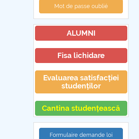
Mot de passe oublié
ALUMNI
Fisa lichidare
Evaluarea satisfacției
studenților
Cantina studențească
Formulaire demande loi