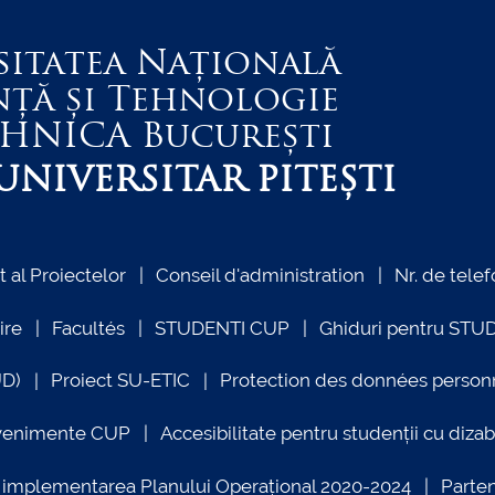
sitatea Națională
nță și Tehnologie
EHNICA
București
NIVERSITAR PITEȘTI
al Proiectelor
Conseil d'administration
Nr. de telef
ire
Facultés
STUDENTI CUP
Ghiduri pentru STU
UD)
Proiect SU-ETIC
Protection des données person
venimente CUP
Accesibilitate pentru studenții cu dizabi
ind implementarea Planului Operațional 2020-2024
Parte