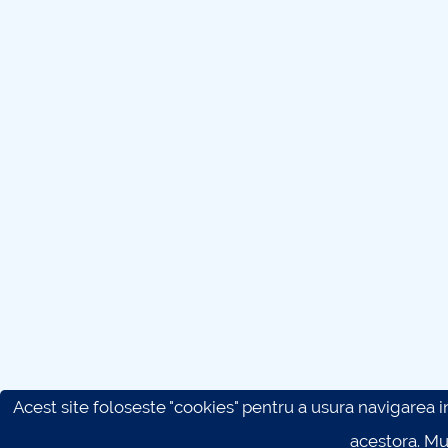
Acest site foloseste "cookies" pentru a usura navigarea in 
acestora. M