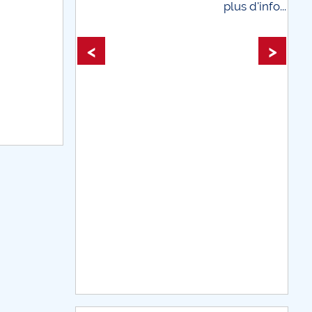
plus d'info...
line
plus d'info
<
>
teştiului
DE CE AVEM NEVOIE DE BĂTRÂNI
e și simptome – o analiză semiotică
plicare socială
. tehnologice și nu numai...
CARPE DIEM
LEDOARIE PRECAUTĂ
deformat