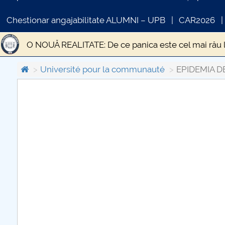
Chestionar angajabilitate ALUMNI – UPB
CAR2026
O NOUĂ REALITATE: De ce panica este cel mai rău 
STUDIU EPIDEMIOLOGIC PRIVIND PREVALENȚA SI
Université pour la communauté
EPIDEMIA D
Statistica si modelare
DESPRE UN TEATRU AL I
COMUNICAT DE PRESA
Gânduri pentru Săptămâna Mare și Sfintele Paști d
PRIMSTUD 26.03.2026
Criza economică generată de pandemia de CODIV 1
Educația față cu provocările unei situații excepțion
Transporturile în contextul stării de urgență
„Ci
EPIDEMIA DE LA ATENA
Efectele sociale ale ci