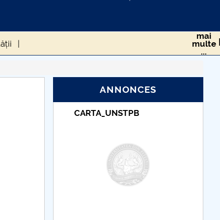
mai
ății
multe
...
RS-COV-2 ÎN POPULAȚIA DIN ROMÂNIA
ANNONCES
TPB
Taxe de școlarizare
sănătate
indexate – Centrul
Universitar Pitești
 ROMÂNIEI DE LA CEDO
cum gestionăm asta?
eriului Roman
CIUMA LUI JUSTINIAN
 UE în timpul pandemiei generată de Covid-19