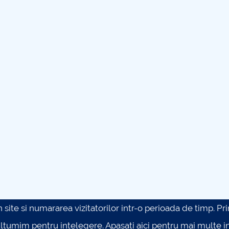
site si numararea vizitatorilor intr-o perioada de timp. Prin 
ultumim pentru intelegere.
Apasati aici pentru mai multe in