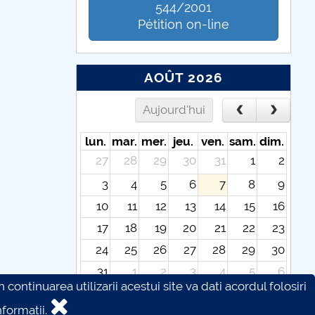
544/2001
Pétition on-line
AOÛT 2026
Aujourd'hui
lun.
mar.
mer.
jeu.
ven.
sam.
dim.
27
28
29
30
31
1
2
3
4
5
6
7
8
9
10
11
12
13
14
15
16
17
18
19
20
21
22
23
24
25
26
27
28
29
30
31
1
2
3
4
5
6
continuarea utilizarii acestui site va dati acordul folosiri
formatii.