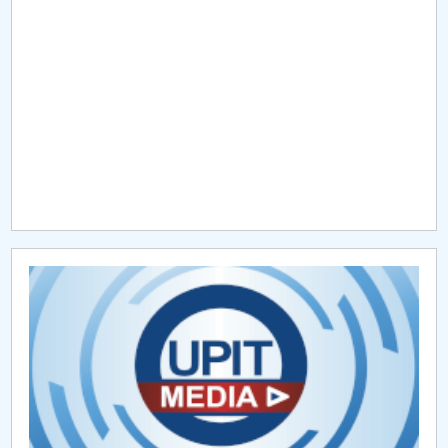
Raportul Conducerii Centrului Universitar Pitești
privind implementarea Planului Operațional 2020-
2024
Parteneri CUP
Centrul de Consiliere și Orientare în Carieră
Chestionar angajabilitate ALUMNI – UPB
CAR2026
MENIU CANTINA
O NOUĂ REALITATE: De ce panica este cel mai rău
lucru care se poate întâmpla?
Lectura ca spațiu al libertății