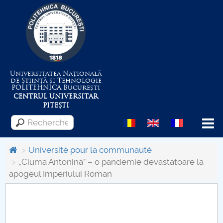
Universitatea Națională
de Știință și Tehnologie
POLITEHNICA
București
CENTRUL UNIVERSITAR
PITEȘTI
Menu
Université pour la communauté
„Ciuma Antonină” – o pandemie devastatoare la
apogeul Imperiului Roman
Despre Universitate
Centrul de Management al Proiectelor