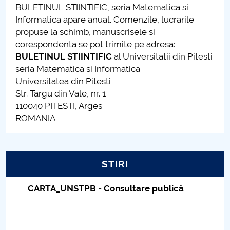
BULETINUL STIINTIFIC, seria Matematica si
Raportul Conducerii Centrului Universitar Pitești
Informatica apare anual. Comenzile, lucrarile
privind implementarea Planului Operațional 2020-
propuse la schimb, manuscrisele si
2024
corespondenta se pot trimite pe adresa:
BULETINUL STIINTIFIC
al Universitatii din Pitesti
Parteneri CUP
seria Matematica si Informatica
Universitatea din Pitesti
Centrul de Consiliere și Orientare în Carieră
Str. Targu din Vale, nr. 1
110040 PITESTI, Arges
Chestionar angajabilitate ALUMNI – UPB
ROMANIA
CAR2026
STIRI
MENIU CANTINA
Taxe de școlarizare indexate – Centrul
Buletin Științific Nr.14/2008
Universitar Pitești
Comitetul de redacție