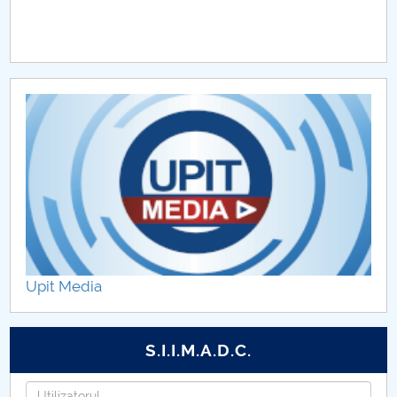
Upit Media
S.I.I.M.A.D.C.
Utilizatorul