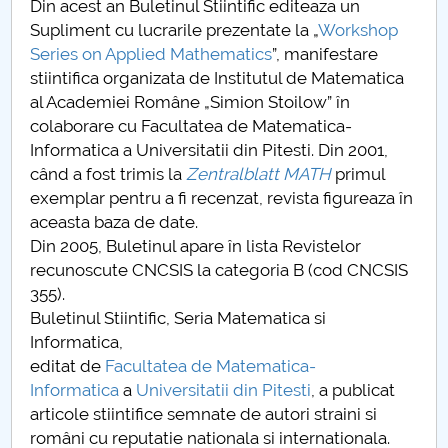
Din acest an Buletinul Stiintific editeaza un
Supliment cu lucrarile prezentate la „
Workshop
PNRR
Series on Applied Mathematics
”, manifestare
stiintifica organizata de Institutul de Matematica
Proiect PRIM STUD
al Academiei Române „Simion Stoilow” în
colaborare cu Facultatea de Matematica-
Proiect SU-ETIC
Informatica a Universitatii din Pitesti. Din 2001,
când a fost trimis la
Zentralblatt MATH
primul
Protecția datelor personale
exemplar pentru a fi recenzat, revista figureaza în
aceasta baza de date.
UNIVERSITATE pentru comunitate
Din 2005, Buletinul apare în lista Revistelor
recunoscute CNCSIS la categoria B (cod CNCSIS
IOSUD/CSUD-Doctorate
355).
Buletinul Stiintific, Seria Matematica si
Comisie de etica unversitară
Informatica,
editat de
Facultatea de Matematica-
Evenimente CUP
Informatica
a
Universitatii din Pitest
i
, a publicat
articole stiintifice semnate de autori straini si
Accesibilitate pentru studenții cu dizabilități
români cu reputatie nationala si internationala.