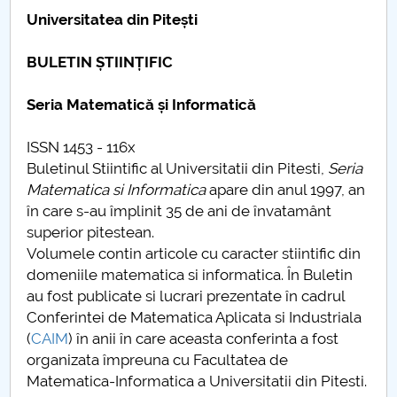
Consiliul de Administratie
Universitatea din Pitești
Nr. de telefon si adrese Facultăți
BULETIN ȘTIINȚIFIC
Admitere
Seria Matematică și Informatică
Români de pretutindeni - ADMITERE
ISSN 1453 - 116x
Buletinul Stiintific al Universitatii din Pitesti,
Seria
Senat
Matematica si Informatica
apare din anul 1997, an
în care s-au împlinit 35 de ani de învatamânt
Facultăți
superior pitestean.
Volumele contin articole cu caracter stiintific din
Studenți
domeniile matematica si informatica. În Buletin
au fost publicate si lucrari prezentate în cadrul
Ghiduri pentru STUDENȚI
Conferintei de Matematica Aplicata si Industriala
(
CAIM
) în anii în care aceasta conferinta a fost
Relații Publice
organizata împreuna cu Facultatea de
Matematica-Informatica a Universitatii din Pitesti.
Relații Internaționale