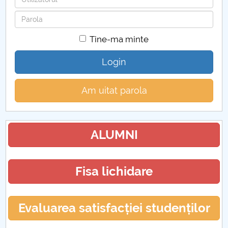
Parola
Tine-ma minte
Login
Am uitat parola
ALUMNI
Fisa lichidare
Evaluarea satisfacției studenților