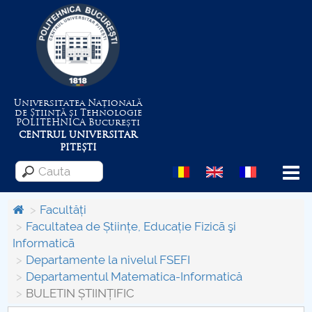
Universitatea Națională
de Știință și Tehnologie
POLITEHNICA
București
CENTRUL UNIVERSITAR
PITEȘTI
Menu
Facultăți
Facultatea de Științe, Educație Fizicã şi
Informaticã
Despre Universitate
Departamente la nivelul FSEFI
Departamentul Matematica-Informatică
Centrul de Management al Proiectelor
BULETIN ȘTIINȚIFIC