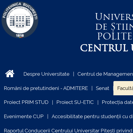
Univer
de Știi
POLIT
CENTRUL U
Despre Universitate
Centrul de Management 
Români de pretutindeni - ADMITERE
Senat
Facultă
Proiect PRIM STUD
Proiect SU-ETIC
Protecția dat
Evenimente CUP
Accesibilitate pentru studenții cu di
Raportul Conducerii Centrului Universitar Pitești priv