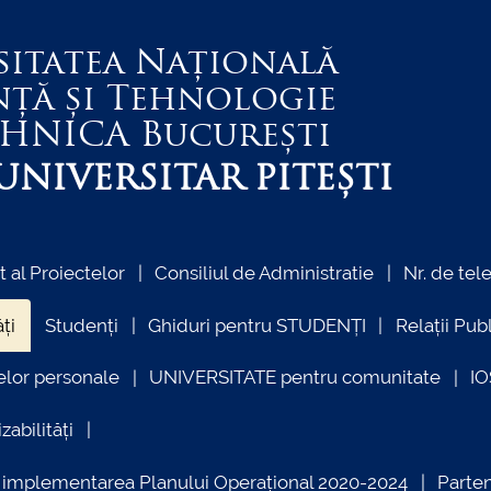
sitatea Națională
nță și Tehnologie
EHNICA
București
NIVERSITAR PITEȘTI
al Proiectelor
Consiliul de Administratie
Nr. de tel
ți
Studenți
Ghiduri pentru STUDENȚI
Relații Pub
elor personale
UNIVERSITATE pentru comunitate
I
zabilități
ind implementarea Planului Operațional 2020-2024
Parte