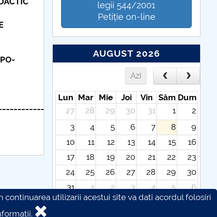
IDACTIC
legii 544/2001
Petiție on-line
E
AUGUST 2026
 PO-
Azi
Lun
Mar
Mie
Joi
Vin
Sâm
Dum
__________________________________________________
27
28
29
30
31
1
2
3
4
5
6
7
8
9
10
11
12
13
14
15
16
17
18
19
20
21
22
23
24
25
26
27
28
29
30
31
1
2
3
4
5
6
continuarea utilizarii acestui site va dati acordul folosiri
formatii.