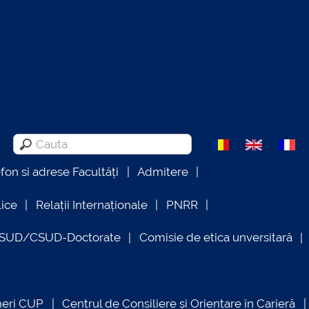
efon si adrese Facultăți
Admitere
lice
Relații Internaționale
PNRR
OSUD/CSUD-Doctorate
Comisie de etica unversitară
neri CUP
Centrul de Consiliere și Orientare în Carieră