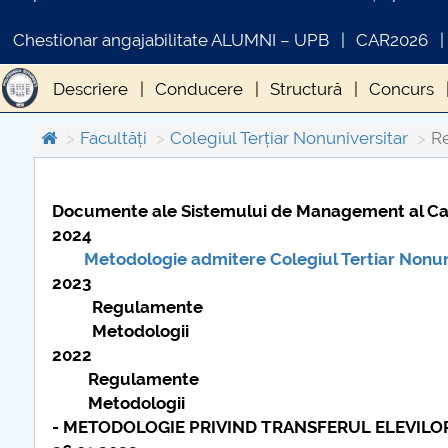
Chestionar angajabilitate ALUMNI – UPB
CAR2026
Descriere
Conducere
Structură
Concurs
Regulamente/Metodologii/Proceduri COLEGTER
Facultăți
Colegiul Terțiar Nonuniversitar
R
Documente ale Sistemului de Management al Calită
COMUNICAT DE PRESA
2024
PRIMSTUD 26.03.2026
Metodologie admitere Colegiul Tertiar Nonun
2023
Regulamente
Metodologii
2022
Regulamente
Metodologii
- METODOLOGIE PRIVIND TRANSFERUL ELEVILO