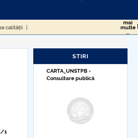
mai
 calității
multe
...
Proiect PNRR
STIRI
PB -
Taxe de școlarizare
ublică
indexate – Centrul
Universitar Pitești
1/1