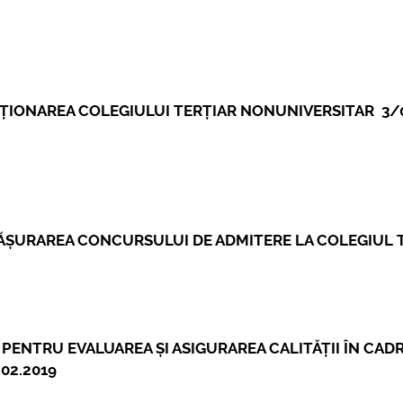
mai multe informatii...
Consultare p
UNSTPB Avân
prevederile L
Învățământulu
în spiritul tra
CȚIONAREA COLEGIULUI TERȚIAR NONUNIVERSITAR 3/
decizionale ș
responsabi...
ma
FĂȘURAREA CONCURSULUI DE ADMITERE LA COLEGIUL 
PENTRU EVALUAREA ȘI ASIGURAREA CALITĂȚII ÎN CAD
02.2019