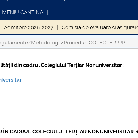
MENIU CANTINA
Admitere 2026-2027
Comisia de evaluare și asigurarea
-UPIT
Contact COLEGTER-UPIT
Evenimente CTN
egulamente/Metodologii/Proceduri COLEGTER-UPIT
ții din cadrul Colegiului Terțiar Nonuniversitar:
INFORMATII ACTE STUDII
CARTA_UNST
Consultare p
iversitar
R ÎN CADRUL COLEGIULUI TERȚIAR NONUNIVERSITAR 