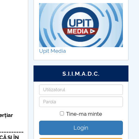
Upit Media
S.I.I.M.A.D.C.
Utilizatorul
Parola
Tine-ma minte
erțiar
Login
__________
Ă ȘI ÎN