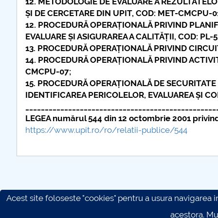
12. METODOLOGIE DE EVALUARE A REZULTATELO
ȘI DE CERCETARE DIN UPIT, COD: MET-CMCPU-0
12. PROCEDURĂ OPERAȚIONALĂ PRIVIND PLANIF
EVALUARE ȘI ASIGURAREA A CALITĂȚII, COD: PL-5
13. PROCEDURĂ OPERAȚIONALĂ PRIVIND CIRCU
14. PROCEDURĂ OPERAȚIONALĂ PRIVIND ACTIVI
CMCPU-07;
15. PROCEDURĂ OPERAȚIONALĂ DE SECURITATE
IDENTIFICAREA PERICOLELOR, EVALUAREA ȘI C
_________________________________________________
LEGEA numărul 544 din 12 octombrie 2001 privind l
https://www.upit.ro/ro/relatii-publice/544
Acest site foloseste "cookies" pentru a usura navigarea in 
acestora. M