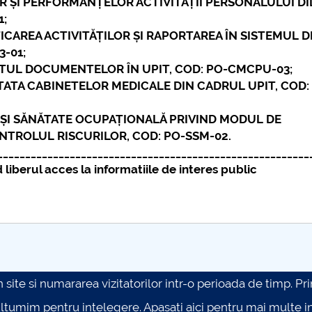
R ȘI PERFORMANȚELOR ACTIVITĂȚII PERSONALULUI D
1;
ICAREA ACTIVITĂȚILOR ȘI RAPORTAREA ÎN SISTEMUL D
3-01;
ITUL DOCUMENTELOR ÎN UPIT, COD: PO-CMCPU-03;
TATA CABINETELOR MEDICALE DIN CADRUL UPIT, COD:
 ȘI SĂNĂTATE OCUPAȚIONALĂ PRIVIND MODUL DE
ONTROLUL RISCURILOR, COD: PO-SSM-02.
________________________________________________________
iberul acces la informatiile de interes public
site si numararea vizitatorilor intr-o perioada de timp. Prin 
ultumim pentru intelegere.
Apasati aici pentru mai multe in