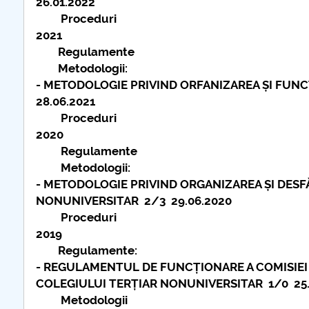
26.01.2022
COMUNICAT Eveniment de
Proceduri
informare și promovare a
2021
ofertei educaționale
Regulamente
universitare la Colegiul
Metodologii:
Teoretic „Ion Cantacuzino”
- METODOLOGIE PRIVIND ORFANIZAREA ȘI FUN
Piteşti 26.03.2026
28.06.2021
COMUNICAT Eveniment de
Proceduri
informare �...
2020
Regulamente
mai multe informatii...
Metodologii:
- METODOLOGIE PRIVIND ORGANIZAREA ȘI DES
NONUNIVERSITAR 2/3 29.06.2020
Proceduri
2019
Regulamente:
- REGULAMENTUL DE FUNCȚIONARE A COMISIEI 
COLEGIULUI TERȚIAR NONUNIVERSITAR 1/0 25.
Metodologii