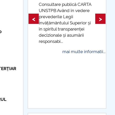
ublică CARTA
d în vedere
Taxe de școlarizare
egii
indexate Taxele se pot plăti
<
>
i Superior și
și cu cardul
nsparenței
0
mai multe informatii
i asumării
i multe informatii...
TERȚIAR
RUL