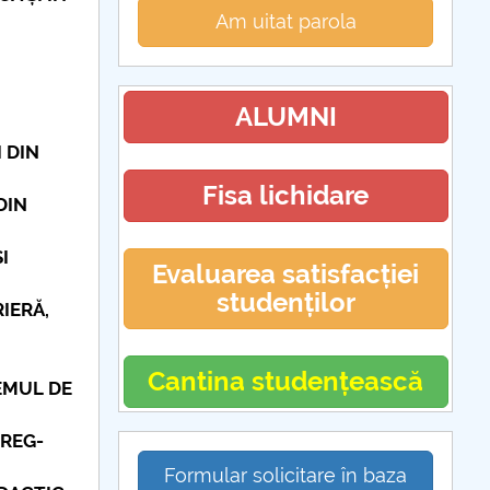
Am uitat parola
ALUMNI
 DIN
Fisa lichidare
DIN
I
Evaluarea satisfacției
studenților
IERĂ,
Cantina studențească
EMUL DE
 REG-
Formular solicitare în baza