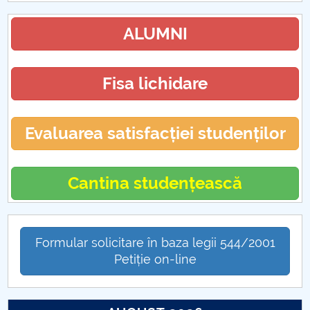
ALUMNI
Fisa lichidare
Evaluarea satisfacției studenților
Cantina studențească
Formular solicitare în baza legii 544/2001
Petiție on-line