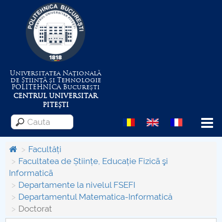
Universitatea Națională
de Știință și Tehnologie
POLITEHNICA
București
CENTRUL UNIVERSITAR
PITEȘTI
Menu
Facultăți
Facultatea de Științe, Educație Fizicã şi
Informaticã
Despre Universitate
Departamente la nivelul FSEFI
Departamentul Matematica-Informatică
Centrul de Management al Proiectelor
Doctorat