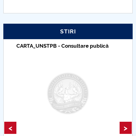
PNRR
Proiect PRIM STUD
STIRI
Proiect SU-ETIC
CARTA_UNSTPB - Consultare publică
Protecția datelor personale
UNIVERSITATE pentru comunitate
IOSUD/CSUD-Doctorate
Comisie de etica unversitară
Evenimente CUP
<
>
Accesibilitate pentru studenții cu dizabilități