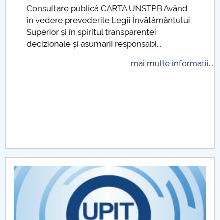
Consultare publică CARTA UNSTPB Având
Raportul Conducerii Centrului Universitar Pitești
.
în vedere prevederile Legii Învățământului
privind implementarea Planului Operațional 2020-
Superior și în spiritul transparenței
2024
decizionale și asumării responsabi...
Parteneri CUP
mai multe informatii...
Centrul de Consiliere și Orientare în Carieră
Chestionar angajabilitate ALUMNI – UPB
CAR2026
MENIU CANTINA
Matematica
Informatica