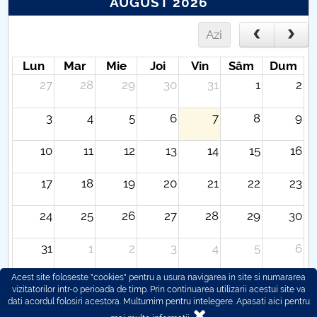
AUGUST 2026
Azi
Lun
Mar
Mie
Joi
Vin
Sâm
Dum
27
28
29
30
31
1
2
3
4
5
6
7
8
9
10
11
12
13
14
15
16
17
18
19
20
21
22
23
24
25
26
27
28
29
30
31
1
2
3
4
5
6
Acest site foloseste "cookies" pentru a usura navigarea in site si numararea
vizitatorilor intr-o perioada de timp. Prin continuarea utilizarii acestui site va
dati acordul folosiri acestora. Multumim pentru intelegere.
Apasati aici pentru