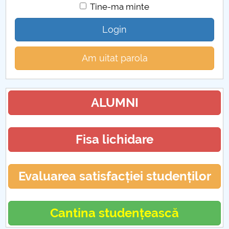
Tine-ma minte
Login
Am uitat parola
ALUMNI
Fisa lichidare
Evaluarea satisfacției studenților
Cantina studențească