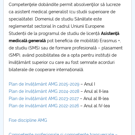
Competenţele dobândite permit absolvenţilor să lucreze
Raportul Conducerii Centrului Universitar Pitești
ca asistent medical generalist (cu studii superioare de
privind implementarea Planului Operațional 2020-
specialitate). Domeniul de studiu Sănătate este
2024
reglementat sectorial în cadrul Uniunii Europene.
Studenții de la programul de studiu de licență
Asistență
Parteneri CUP
medicală generală
pot beneficia de mobilități Erasmus +,
de studiu (SMS) sau de formare profesională – plasament
Centrul de Consiliere și Orientare în Carieră
(SMP), având posibilitatea de a opta pentru instituții de
învățământ superior cu care au fost semnate acorduri
Chestionar angajabilitate ALUMNI – UPB
bilaterale de cooperare internațională.
CAR2026
Plan de învățământ AMG 2025-2029
– Anul I
Plan de învățământ AMG 2024-2028
– Anul al II-lea
MENIU CANTINA
Plan de învățământ AMG 2023-2027
– Anul al III-lea
Plan de învățământ AMG 2022-2026
– Anul al IV-lea
Kinetoterapie și motricitate specială
Fise discipline AMG
Terapie ocupațională
Competențe profesionale și competențe transversale –