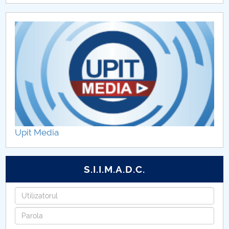
Upit Media
S.I.I.M.A.D.C.
Utilizatorul
Parola