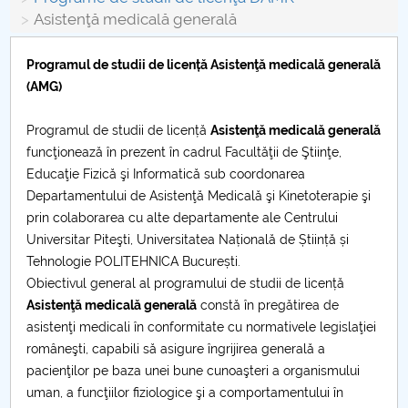
Consiliul de Administratie
Asistenţă medicală generală
Nr. de telefon si adrese Facultăți
Programul de studii de licență Asistenţă medicală generală
(AMG)
Admitere
Programul de studii de licență
Asistenţă medicală generală
Români de pretutindeni - ADMITERE
funcţionează în prezent în cadrul Facultăţii de Ştiinţe,
Educaţie Fizică şi Informatică sub coordonarea
Senat
Departamentului de Asistenţă Medicală şi Kinetoterapie şi
prin colaborarea cu alte departamente ale Centrului
Facultăți
Universitar Piteşti, Universitatea Națională de Știință și
Tehnologie POLITEHNICA București.
Studenți
Obiectivul general al programului de studii de licență
Asistenţă medicală generală
constă în pregătirea de
Ghiduri pentru STUDENȚI
asistenţi medicali în conformitate cu normativele legislaţiei
româneşti, capabili să asigure îngrijirea generală a
Relații Publice
pacienţilor pe baza unei bune cunoaşteri a organismului
uman, a funcţiilor fiziologice şi a comportamentului în
Relații Internaționale