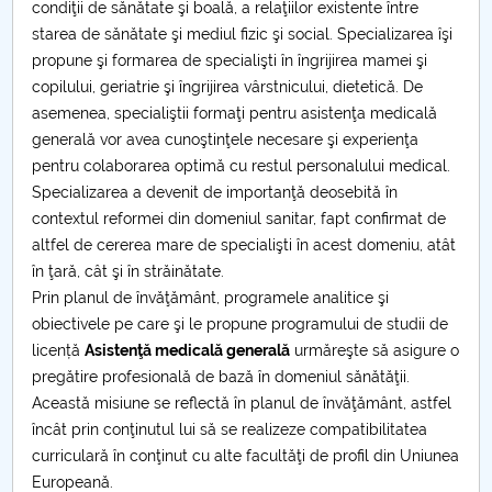
condiţii de sănătate şi boală, a relaţiilor existente între
starea de sănătate şi mediul fizic şi social. Specializarea îşi
PNRR
propune şi formarea de specialişti în îngrijirea mamei şi
copilului, geriatrie şi îngrijirea vârstnicului, dietetică. De
Proiect PRIM STUD
asemenea, specialiştii formaţi pentru asistenţa medicală
generală vor avea cunoştinţele necesare şi experienţa
Proiect SU-ETIC
pentru colaborarea optimă cu restul personalului medical.
Specializarea a devenit de importanţă deosebită în
Protecția datelor personale
contextul reformei din domeniul sanitar, fapt confirmat de
altfel de cererea mare de specialişti în acest domeniu, atât
UNIVERSITATE pentru comunitate
în ţară, cât şi în străinătate.
Prin planul de învăţământ, programele analitice şi
IOSUD/CSUD-Doctorate
obiectivele pe care şi le propune programului de studii de
licență
Asistenţă medicală generală
urmăreşte să asigure o
Comisie de etica unversitară
pregătire profesională de bază în domeniul sănătăţii.
Această misiune se reflectă în planul de învăţământ, astfel
Evenimente CUP
încât prin conţinutul lui să se realizeze compatibilitatea
curriculară în conţinut cu alte facultăţi de profil din Uniunea
Accesibilitate pentru studenții cu dizabilități
Europeană.